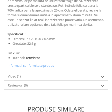
ohm*mm, iar pe masura ce utilizatorul trage de ea, rezistenta
creste (particulele se distanteaza). Poti intinde folia cu pana la
70%, adica pana la aproximativ 26 cm. Odata eliberata, revine la
forma si dimensiunea initiala in aproximativ doua minute. Nu
este un senzor liniar real, iar rezistenta poate varia. De asemenea,
utilizatorul are optiunea de a taia folia pe marimea dorita.
Specificatii:
Dimensiuni: 20 x 20 x 0.5 mm
Greutate: 22.6 g
Linkuri:
Tutorial:
Termistor
Informatii conformitate produs
Video
(1)
Review-uri
(0)
PRODUSE SIMILARE