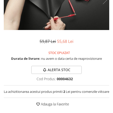
RS-232
Micro:bit
PIR
Motor 25D
Motor 37D
RS-485
Nvidia
Radar
Motoreductor plastic
RTC
Olinuxino
Sonar
Stepper
Telecomenzi
Photon
Sunet
Sub-Micro
PIC
Tensiune
Tamiya
59,87 Lei
55,68 Lei
Platforme de dezvoltare
Termocuple
Roti si Senile
Python
Video
STOC EPUIZAT
Rulmenti
Durata de livrare:
nu avem o data certa de reaprovizionare
Teensy
Vreme
Sasiu
Thing
Servomotoare
ALERTA STOC
TI
Suruburi, Piulite, Conectare
Cod Produs:
00004632
La achizitionarea acestui produs primiti
2
Lei pentru comenzile viitoare
Adauga la Favorite