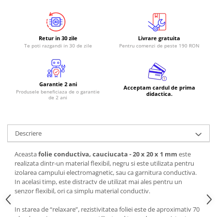
Retur in 30 zile
Livrare gratuita
Te poti razgandi in 30 de zile
Pentru comenzi de peste 190 RON
Garantie 2 ani
Acceptam cardul de prima
Produsele beneficiaza de o garantie
didactica.
de 2 ani
Descriere
Aceasta
folie conductiva, cauciucata - 20 x 20 x 1 mm
este
realizata dintr-un material flexibil, negru si este utilizata pentru
izolarea campului electromagnetic, sau ca garnitura conductiva.
In acelasi timp, este distractv de utilizat mai ales pentru un
senzor flexibil, ori ca simplu material conductiv.
In starea de “relaxare”, rezistivitatea foliei este de aproximativ 70