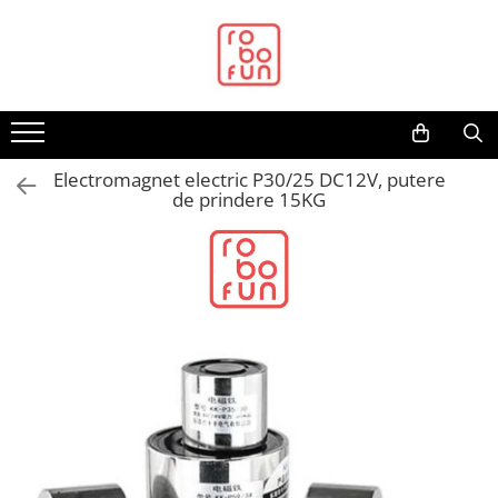
Toate Produsele
Arduino Original
Arduino Compatibil
Raspberry PI
Electromagnet electric P30/25 DC12V, putere
de prindere 15KG
Raspberry PI
Alimentare
Racire
Hat
Accesorii
Audio
Cabluri si Conectori
Camera
Cutii