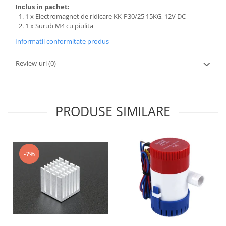
Inclus in pachet:
Puzzle mecanic Ugears
1 x Electromagnet de ridicare KK-P30/25 15KG, 12V DC
Organizator de chei Wunderkey
1 x Surub M4 cu piulita
Constructor foto Mozabrick &
Informatii conformitate produs
Qbrix
Review-uri
(0)
Puzzle lemn Cluebox
Jocuri de societate
Mecanice
PRODUSE SIMILARE
3D Printer & CNC
Actuator
Altele
-7%
Driver
Altele
DC
Servo
Stepper