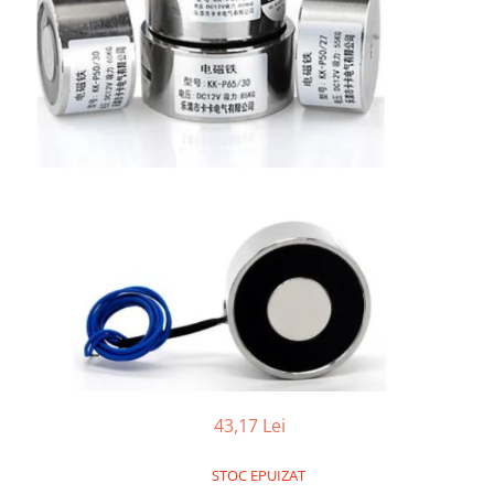
LCD
Module
Adaptoare si convertoare
ADC
Audio
CAN
Convertor nivel logic
Convertor USB la serial
Datalogger
LCD
Module
Multiplexor
Radio
43,17 Lei
Releu
STOC EPUIZAT
RS-232