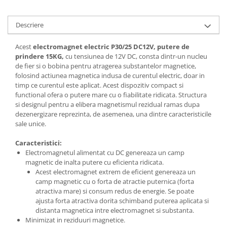
Generale
LED
Descriere
Microcontrollere AVR
Acest
electromagnet electric P30/25 DC12V, putere de
PCB - Placute Circuit
prindere 15KG,
cu tensiunea de 12V DC, consta dintr-un nucleu
Rezistoare
de fier si o bobina pentru atragerea substantelor magnetice,
folosind actiunea magnetica indusa de curentul electric, doar in
Creion 3D 3Doodler
timp ce curentul este aplicat. Acest dispozitiv compact si
Imprimante 3D
functional ofera o putere mare cu o fiabilitate ridicata. Structura
si designul pentru a elibera magnetismul rezidual ramas dupa
Imprimante 3D
dezenergizare reprezinta, de asemenea, una dintre caracteristicile
3Doodler
sale unice.
Componente
Caracteristici:
Electromagnetul alimentat cu DC genereaza un camp
Componente
magnetic de inalta putere cu eficienta ridicata.
Componente E3D
Acest electromagnet extrem de eficient genereaza un
Filament Premium ABS 1.75 mm
camp magnetic cu o forta de atractie puternica (forta
atractiva mare) si consum redus de energie. Se poate
Filament Premium ABS 3 mm
ajusta forta atractiva dorita schimband puterea aplicata si
distanta magnetica intre electromagnet si substanta.
Filament Premium PLA 1.75 mm
Minimizat in reziduuri magnetice.