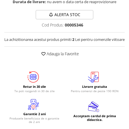
Durata de livrare:
nu avem o data certa de reaprovizionare
RS-485
ALERTA STOC
RTC
Cod Produs:
00005346
Telecomenzi
Accesorii
La achizitionarea acestui produs primiti
2
Lei pentru comenzile viitoare
Accesorii
Antene
Adauga la Favorite
Breadboard
Cabluri
Conectori
Cutii
Retur in 30 zile
Livrare gratuita
Te poti razgandi in 30 de zile
Pentru comenzi de peste 190 RON
Sticker
Componente
Butoane, Tastaturi
Garantie 2 ani
Acceptam cardul de prima
Produsele beneficiaza de o garantie
didactica.
Condensatoare
de 2 ani