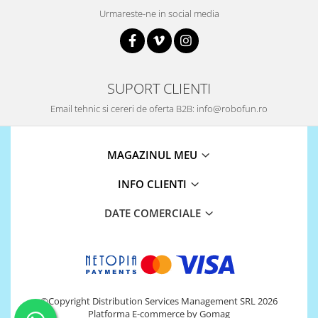
Platforme de dezvoltare
Urmareste-ne in social media
Arduino
Raspberry
.NET
SUPORT CLIENTI
Android
Email tehnic si cereri de oferta B2B: info@robofun.ro
ARM
AVR
MAGAZINUL MEU
Espruino
Feather
INFO CLIENTI
Flora
DATE COMERCIALE
FPGA
Intel
Latte Panda
Micro:bit
©Copyright Distribution Services Management SRL 2026
Nvidia
Platforma E-commerce by Gomag