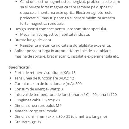
Filamente Speciale
Cand un electromagnet este energizat, problema este cum
sa elibereze forta magnetica care ramane pe dispozitiv
Prusa I3 DIY Kit
dupa ce alimentarea este oprita. Electromagnetul este
proiectat cu masuri pentru a elibera si minimiza aceasta
Carti
forta magnetica reziduala.
Pentru Incepatori
Design usor si compact pentru economisirea spatiului.
Kituri incepatori Arduino
Mecanism compact cu fiabilitate ridicata.
Durata lunga de viata
Pentru Incepatori
Rezistenta mecanica ridicata si durabilitate excelenta.
Aplicat pe scara larga in automatizare: linie de asamblare,
Micro:bit
masina de sortare, brat mecanic, instalatie experimentala etc.
Junior Robotics
Specificatii:
Carti
Forta de retinere / suptiune (KG): 15
Junior Robotics
Tensiunea de functionare (VDC): 12
Curent maxim de functionare (mA): 300
Lego Education
Consum de energie (Watt): 3
STEM Education
Interval de temperatura de functionare (° C): -20 pana la 120
Lungimea cablului (cm): 28
Ugears
Dimensiunea surubului: M4
Material corp: otel moale
Kit Fun
Dimensiuni in mm (LxlxI): 30 x 25 (diametru x lungime)
Kit Roboti
Greutate (g): 98
Cadouri