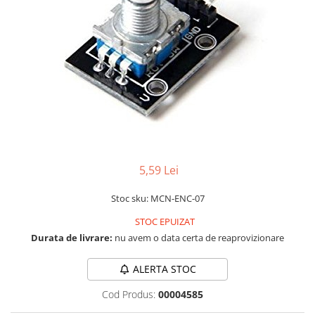
RS-232
Micro:bit
PIR
Motor 25D
Motor 37D
RS-485
Nvidia
Radar
Motoreductor plastic
RTC
Olinuxino
Sonar
Stepper
Telecomenzi
Photon
Sunet
Sub-Micro
PIC
Tensiune
Tamiya
Platforme de dezvoltare
Termocuple
Roti si Senile
Python
Video
Rulmenti
Teensy
Vreme
Sasiu
5,59 Lei
Thing
Servomotoare
Stoc sku: MCN-ENC-07
TI
Suruburi, Piulite, Conectare
STOC EPUIZAT
Durata de livrare:
nu avem o data certa de reaprovizionare
ALERTA STOC
Cod Produs:
00004585