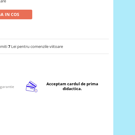
oare
A IN COS
imiti
7
Lei pentru comenzile viitoare
Acceptam cardul de prima
 garantie
didactica.