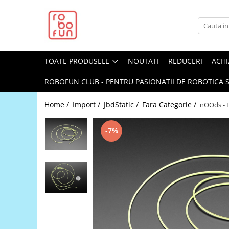
Toate Produsele
Arduino Original
TOATE PRODUSELE
NOUTATI
REDUCERI
ACHI
Arduino Compatibil
Raspberry PI
ROBOFUN CLUB - PENTRU PASIONATII DE ROBOTICA S
Raspberry PI
Home /
Import /
JbdStatic /
Fara Categorie /
nOOds - F
Alimentare
Racire
-7%
Hat
Accesorii
Audio
Cabluri si Conectori
Camera
Cutii