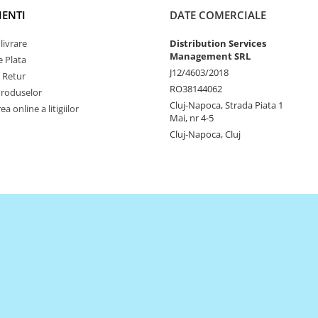
IENTI
DATE COMERCIALE
livrare
Distribution Services
Management SRL
 Plata
J12/4603/2018
e Retur
RO38144062
Produselor
Cluj-Napoca, Strada Piata 1
a online a litigiilor
Mai, nr 4-5
Cluj-Napoca, Cluj