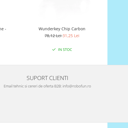
e -
Wunderkey Chip Carbon
Wunderkey
78,12 Lei
31,25 Lei
2
IN STOC
SUPORT CLIENTI
Email tehnic si cereri de oferta B2B: info@robofun.ro