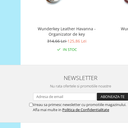
Generale
LED
Microcontrollere AVR
PCB - Placute Circuit
Wunderkey Leather Havanna -
Wun
Organizator de key
Rezistoare
314,66 Lei
125,86 Lei
Creion 3D 3Doodler
IN STOC
Imprimante 3D
Imprimante 3D
3Doodler
NEWSLETTER
Componente
Nu rata ofertele si promotiile noastre
Componente
Componente E3D
Filament Premium ABS 1.75 mm
Vreau sa primesc newsletter cu promotiile magazinului.
Afla mai multe in
Politica de Confidentialitate
Filament Premium ABS 3 mm
Filament Premium PLA 1.75 mm