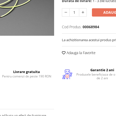
Durata de livrare:
1 - 3 zile lucrat
ADAUG
Cod Produs:
00068984
La achizitionarea acestui produs pr
Adauga la Favorite
Garantie 2 ani
Livrare gratuita
Produsele beneficiaza de o
Pentru comenzi de peste 190 RON
de 2 ani
a adăuga un efect de iluminare