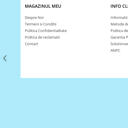
Filamente Speciale
MAGAZINUL MEU
INFO CL
Prusa I3 DIY Kit
Despre Noi
Informatii 
Carti
Termeni si Conditii
Metode de
Pentru Incepatori
Politica Confidentialitate
Politica d
Kituri incepatori Arduino
Politica de reclamatii
Garantia 
Pentru Incepatori
Contact
Solutionare
ANPC
Micro:bit
Junior Robotics
Carti
Junior Robotics
Lego Education
STEM Education
Ugears
Kit Fun
Kit Roboti
Cadouri