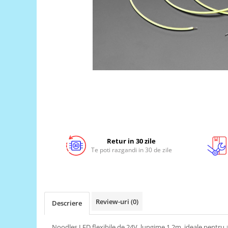
LCD
Module
Adaptoare si convertoare
ADC
Audio
CAN
Convertor nivel logic
Convertor USB la serial
Datalogger
Retur in 30 zile
LCD
Te poti razgandi in 30 de zile
Module
Multiplexor
Radio
Review-uri
(0)
Descriere
Releu
RS-232
Noodles LED flexibile de 24V, lungime 1.2m, ideale pentru 