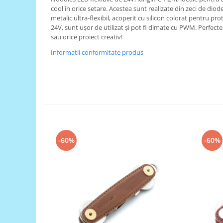
cool în orice setare. Acestea sunt realizate din zeci de dio
RS-485
metalic ultra-flexibil, acoperit cu silicon colorat pentru p
24V, sunt ușor de utilizat și pot fi dimate cu PWM. Perfec
RTC
sau orice proiect creativ!
Telecomenzi
Informatii conformitate produs
Accesorii
Accesorii
Antene
Breadboard
Cabluri
Conectori
-60%
-60%
Cutii
Sticker
Componente
Butoane, Tastaturi
Condensatoare