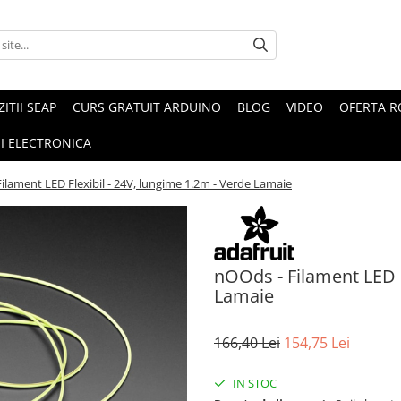
ZITII SEAP
CURS GRATUIT ARDUINO
BLOG
VIDEO
OFERTA 
I ELECTRONICA
ilament LED Flexibil - 24V, lungime 1.2m - Verde Lamaie
nOOds - Filament LED F
Lamaie
166,40 Lei
154,75 Lei
IN STOC