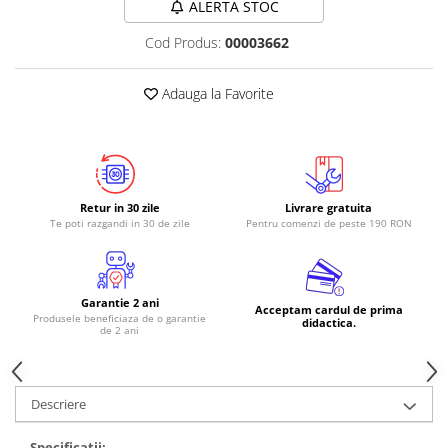
ALERTA STOC
RS-485
Cod Produs:
00003662
RTC
Telecomenzi
Adauga la Favorite
Accesorii
Accesorii
Antene
Breadboard
Retur in 30 zile
Livrare gratuita
Te poti razgandi in 30 de zile
Pentru comenzi de peste 190 RON
Cabluri
Conectori
Cutii
Garantie 2 ani
Acceptam cardul de prima
Produsele beneficiaza de o garantie
didactica.
de 2 ani
Sticker
Componente
Butoane, Tastaturi
Descriere
Condensatoare
Specificatii: