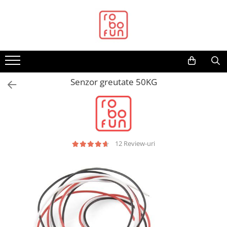
Toate Produsele
Arduino Original
Arduino Compatibil
Raspberry PI
Senzor greutate 50KG
Raspberry PI
Alimentare
Racire
Hat
12 Review-uri
Accesorii
Audio
Cabluri si Conectori
Camera
Cutii