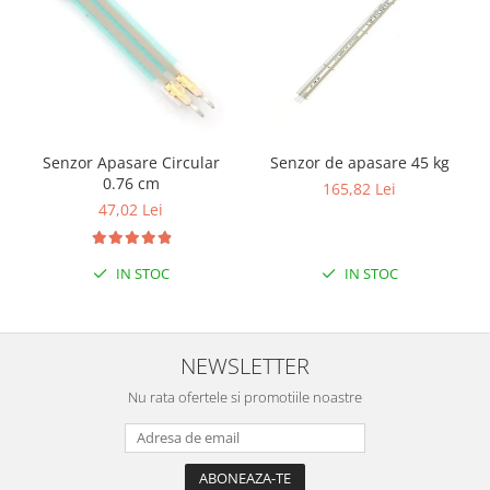
Filamente Speciale
Prusa I3 DIY Kit
Carti
Pentru Incepatori
Kituri incepatori Arduino
Pentru Incepatori
Senzor Apasare Circular
Senzor de apasare 45 kg
0.76 cm
165,82 Lei
Micro:bit
47,02 Lei
Junior Robotics
Carti
IN STOC
IN STOC
Junior Robotics
Lego Education
STEM Education
NEWSLETTER
Ugears
Nu rata ofertele si promotiile noastre
Kit Fun
Kit Roboti
Cadouri