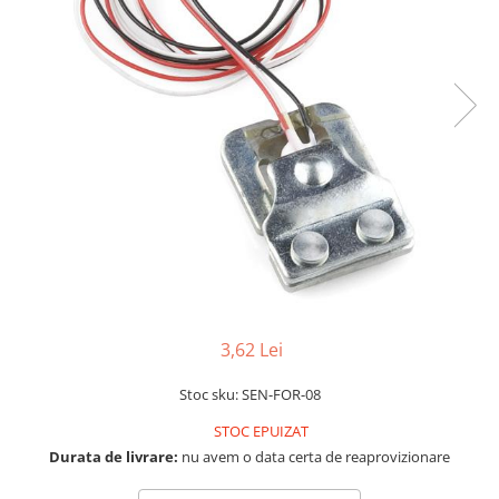
LCD
Module
Adaptoare si convertoare
ADC
Audio
CAN
Convertor nivel logic
Convertor USB la serial
Datalogger
LCD
3,62 Lei
Module
Multiplexor
Stoc sku: SEN-FOR-08
Radio
STOC EPUIZAT
Durata de livrare:
nu avem o data certa de reaprovizionare
Releu
RS-232