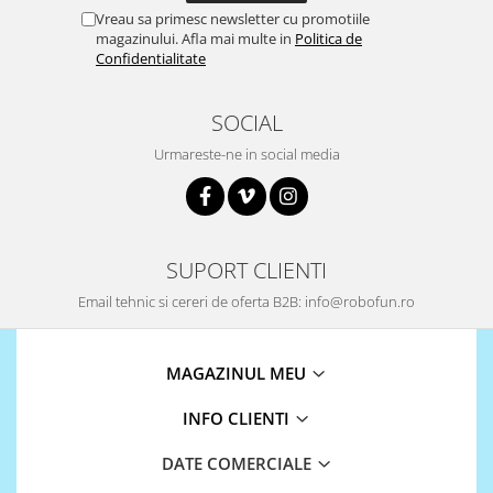
Vreau sa primesc newsletter cu promotiile
Puzzle mecanic Ugears
magazinului. Afla mai multe in
Politica de
Organizator de chei Wunderkey
Confidentialitate
Constructor foto Mozabrick &
Qbrix
SOCIAL
Puzzle lemn Cluebox
Urmareste-ne in social media
Jocuri de societate
Mecanice
3D Printer & CNC
SUPORT CLIENTI
Actuator
Email tehnic si cereri de oferta B2B: info@robofun.ro
Altele
Driver
MAGAZINUL MEU
Altele
DC
INFO CLIENTI
Servo
DATE COMERCIALE
Stepper