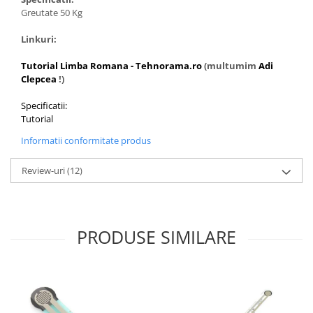
Generale
Greutate 50 Kg
LED
Linkuri:
Microcontrollere AVR
Tutorial Limba Romana - Tehnorama.ro
(multumim
Adi
PCB - Placute Circuit
Clepcea
!)
Rezistoare
Specificatii:
Creion 3D 3Doodler
Tutorial
Imprimante 3D
Informatii conformitate produs
Imprimante 3D
3Doodler
Review-uri
(12)
Componente
Componente
Componente E3D
PRODUSE SIMILARE
Filament Premium ABS 1.75 mm
Filament Premium ABS 3 mm
Filament Premium PLA 1.75 mm