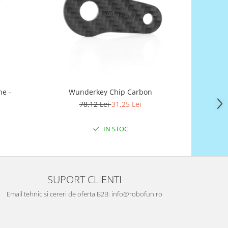
-60%
e -
Wunderkey Chip Carbon
Wunderkey
78,12 Lei
31,25 Lei
2
IN STOC
SUPORT CLIENTI
Email tehnic si cereri de oferta B2B: info@robofun.ro