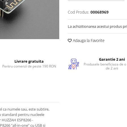
Cod Produs:
00068969
La achizitionarea acestui produs pr
Adauga la Favorite
Garantie 2 ani
Livrare gratuita
Produsele beneficiaza de o
Pentru comenzi de peste 190 RON
de 2 ani
el ca numele sau, este subtire,
ou standard pentru nucleele
her HUZZAH ESP8266 -
P8266 "all-in-one" cu USB si