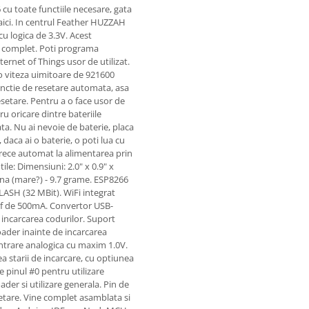
cu toate functiile necesare, gata
le aici. In centrul Feather HUZZAH
cu logica de 3.3V. Acest
i complet. Poti programa
ernet of Things usor de utilizat.
o viteza uimitoare de 921600
unctie de resetare automata, asa
setare. Pentru a o face usor de
u oricare dintre bateriile
ata. Nu ai nevoie de baterie, placa
daca ai o baterie, o poti lua cu
trece automat la alimentarea prin
ile: Dimensiuni: 2.0" x 0.9" x
ana (mare?) - 9.7 grame. ESP8266
ASH (32 MBit). WiFi integrat
rf de 500mA. Convertor USB-
incarcarea codurilor. Suport
ader inainte de incarcarea
 1 intrare analogica cu maxim 1.0V.
a starii de incarcare, cu optiunea
e pinul #0 pentru utilizare
er si utilizare generala. Pin de
etare. Vine complet asamblata si