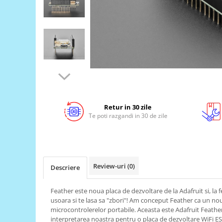
LCD
Module
Adaptoare si convertoare
ADC
Audio
CAN
Convertor nivel logic
Retur in 30 zile
Convertor USB la serial
Te poti razgandi in 30 de zile
Datalogger
LCD
Module
Review-uri
(0)
Descriere
Multiplexor
Radio
Feather este noua placa de dezvoltare de la Adafruit si, la f
usoara si te lasa sa "zbori"! Am conceput Feather ca un n
Releu
microcontrolerelor portabile. Aceasta este Adafruit Feat
interpretarea noastra pentru o placa de dezvoltare WiFi ES
RS-232