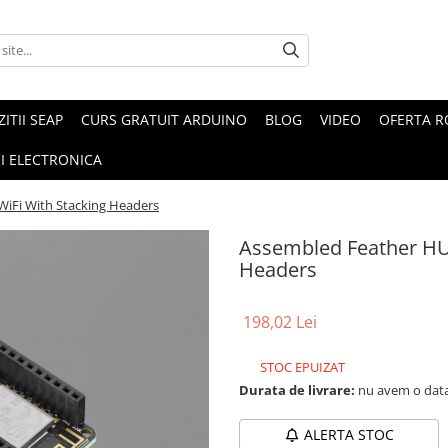
ZITII SEAP
CURS GRATUIT ARDUINO
BLOG
VIDEO
OFERTA 
I ELECTRONICA
iFi With Stacking Headers
Assembled Feather HU
Headers
198,02 Lei
STOC EPUIZAT
Durata de livrare:
nu avem o data
ALERTA STOC