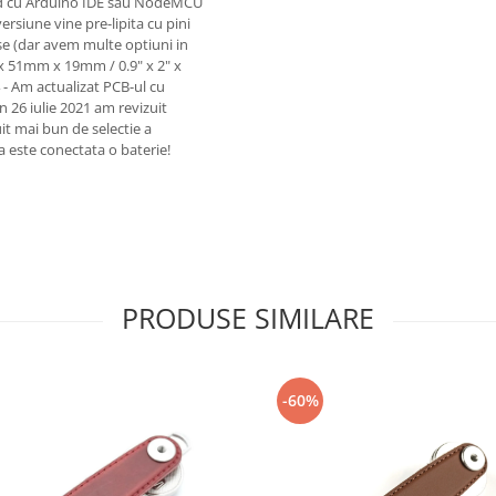
rapid cu Arduino IDE sau NodeMCU
rsiune vine pre-lipita cu pini
use (dar avem multe optiuni in
 x 51mm x 19mm / 0.9" x 2" x
24 - Am actualizat PCB-ul cu
in 26 iulie 2021 am revizuit
it mai bun de selectie a
a este conectata o baterie!
PRODUSE SIMILARE
-60%