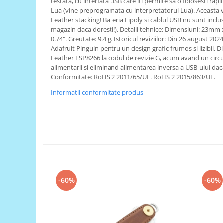
testata, cu interfata USB care iti permite sa o folosesti 
Generale
Lua (vine preprogramata cu interpretatorul Lua). Aceasta ve
LED
Feather stacking! Bateria Lipoly si cablul USB nu sunt incl
magazin daca doresti!). Detalii tehnice: Dimensiuni: 23mm
Microcontrollere AVR
0.74". Greutate: 9.4 g. Istoricul reviziilor: Din 26 august 20
PCB - Placute Circuit
Adafruit Pinguin pentru un design grafic frumos si lizibil. D
Feather ESP8266 la codul de revizie G, acum avand un circu
Rezistoare
alimentarii si eliminand alimentarea inversa a USB-ului dac
Conformitate: RoHS 2 2011/65/UE. RoHS 2 2015/863/UE.
Creion 3D 3Doodler
Imprimante 3D
Informatii conformitate produs
Imprimante 3D
3Doodler
Componente
Componente
Componente E3D
Filament Premium ABS 1.75 mm
-60%
-60%
Filament Premium ABS 3 mm
Filament Premium PLA 1.75 mm