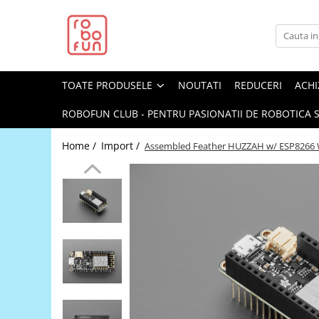
Toate Produsele
Arduino Original
TOATE PRODUSELE
NOUTATI
REDUCERI
ACHI
Arduino Compatibil
Raspberry PI
ROBOFUN CLUB - PENTRU PASIONATII DE ROBOTICA S
Raspberry PI
Home /
Import /
Assembled Feather HUZZAH w/ ESP8266 W
Alimentare
Racire
Hat
Accesorii
Audio
Cabluri si Conectori
Camera
Cutii