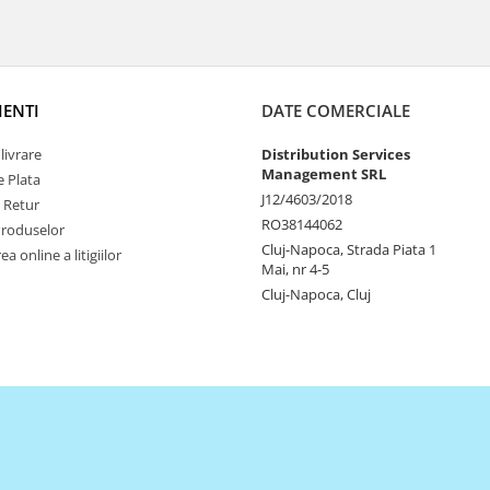
IENTI
DATE COMERCIALE
livrare
Distribution Services
Management SRL
 Plata
J12/4603/2018
e Retur
RO38144062
Produselor
Cluj-Napoca, Strada Piata 1
a online a litigiilor
Mai, nr 4-5
Cluj-Napoca, Cluj