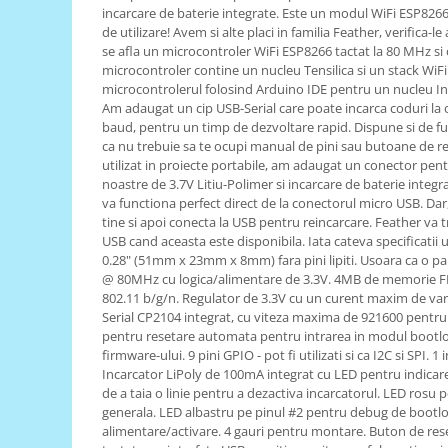
incarcare de baterie integrate. Este un modul WiFi ESP8266 
RS-485
de utilizare! Avem si alte placi in familia Feather, verifica-
se afla un microcontroler WiFi ESP8266 tactat la 80 MHz si 
RTC
microcontroler contine un nucleu Tensilica si un stack WiF
microcontrolerul folosind Arduino IDE pentru un nucleu Int
Telecomenzi
Am adaugat un cip USB-Serial care poate incarca coduri la 
Accesorii
baud, pentru un timp de dezvoltare rapid. Dispune si de f
ca nu trebuie sa te ocupi manual de pini sau butoane de re
Accesorii
utilizat in proiecte portabile, am adaugat un conector pentr
Antene
noastre de 3.7V Litiu-Polimer si incarcare de baterie integr
va functiona perfect direct de la conectorul micro USB. Dar, 
Breadboard
tine si apoi conecta la USB pentru reincarcare. Feather va 
Cabluri
USB cand aceasta este disponibila. Iata cateva specificatii ut
0.28" (51mm x 23mm x 8mm) fara pini lipiti. Usoara ca o p
Conectori
@ 80MHz cu logica/alimentare de 3.3V. 4MB de memorie FL
802.11 b/g/n. Regulator de 3.3V cu un curent maxim de va
Cutii
Serial CP2104 integrat, cu viteza maxima de 921600 pentru 
Sticker
pentru resetare automata pentru intrarea in modul bootlo
firmware-ului. 9 pini GPIO - pot fi utilizati si ca I2C si SPI.
Componente
Incarcator LiPoly de 100mA integrat cu LED pentru indicare
Butoane, Tastaturi
de a taia o linie pentru a dezactiva incarcatorul. LED rosu p
generala. LED albastru pe pinul #2 pentru debug de bootload
Condensatoare
alimentare/activare. 4 gauri pentru montare. Buton de res