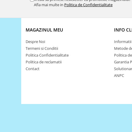
Afla mai multe in
Politica de Confidentialitate
Puzzle mecanic Ugears
Organizator de chei Wunderkey
Constructor foto Mozabrick &
MAGAZINUL MEU
INFO CL
Qbrix
Puzzle lemn Cluebox
Despre Noi
Informatii 
Jocuri de societate
Termeni si Conditii
Metode de
Politica Confidentialitate
Politica d
Mecanice
Politica de reclamatii
Garantia 
3D Printer & CNC
Contact
Solutionare
Actuator
ANPC
Altele
Driver
Altele
DC
Servo
Stepper