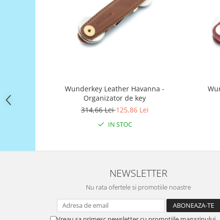
Filamente Speciale
Prusa I3 DIY Kit
Carti
Pentru Incepatori
Kituri incepatori Arduino
Pentru Incepatori
Micro:bit
Wunderkey Leather Havanna -
Wun
Organizator de key
Junior Robotics
314,66 Lei
125,86 Lei
Carti
IN STOC
Junior Robotics
Lego Education
STEM Education
NEWSLETTER
Ugears
Nu rata ofertele si promotiile noastre
Kit Fun
Kit Roboti
Cadouri
Vreau sa primesc newsletter cu promotiile magazinului.