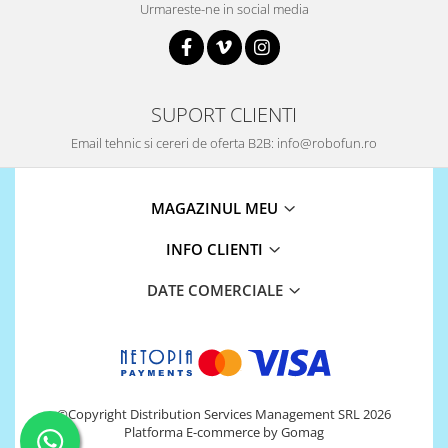
Urmareste-ne in social media
Puzzle mecanic Ugears
Organizator de chei Wunderkey
Constructor foto Mozabrick &
Qbrix
SUPORT CLIENTI
Puzzle lemn Cluebox
Email tehnic si cereri de oferta B2B: info@robofun.ro
Jocuri de societate
Mecanice
MAGAZINUL MEU
3D Printer & CNC
INFO CLIENTI
Actuator
Altele
DATE COMERCIALE
Driver
Altele
DC
Servo
©Copyright Distribution Services Management SRL 2026
Stepper
Platforma E-commerce by Gomag