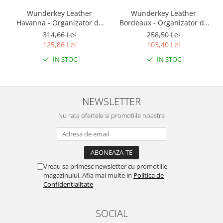
Filamente Speciale
Wunderkey Leather
Wunderkey Leather
Prusa I3 DIY Kit
Havanna - Organizator de
Bordeaux - Organizator de
Carti
key
key
314,66 Lei
258,50 Lei
Pentru Incepatori
125,86 Lei
103,40 Lei
Kituri incepatori Arduino
IN STOC
IN STOC
Pentru Incepatori
Micro:bit
NEWSLETTER
Junior Robotics
Nu rata ofertele si promotiile noastre
Carti
Junior Robotics
Lego Education
STEM Education
Vreau sa primesc newsletter cu promotiile
magazinului. Afla mai multe in
Politica de
Ugears
Confidentialitate
Kit Fun
Kit Roboti
SOCIAL
Cadouri