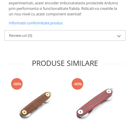
Generale
experimentati, acest encoder imbunatateste proiectele Arduino
prin performanta si functionalitate fiabila. Ridicati-va creatiile la
LED
un nou nivel cu acest component esential!
Microcontrollere AVR
Informatii conformitate produs
PCB - Placute Circuit
Review-uri
(0)
Rezistoare
Creion 3D 3Doodler
Imprimante 3D
PRODUSE SIMILARE
Imprimante 3D
3Doodler
Componente
-60%
-60%
Componente
Componente E3D
Filament Premium ABS 1.75 mm
Filament Premium ABS 3 mm
Filament Premium PLA 1.75 mm