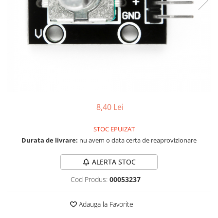
LCD
Module
Adaptoare si convertoare
ADC
Audio
CAN
Convertor nivel logic
8,40 Lei
Convertor USB la serial
Datalogger
STOC EPUIZAT
Durata de livrare:
nu avem o data certa de reaprovizionare
LCD
Module
ALERTA STOC
Multiplexor
Cod Produs:
00053237
Radio
Releu
Adauga la Favorite
RS-232