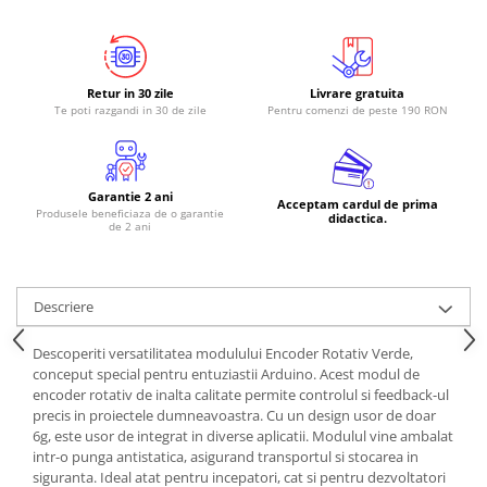
RS-485
RTC
Retur in 30 zile
Livrare gratuita
Telecomenzi
Te poti razgandi in 30 de zile
Pentru comenzi de peste 190 RON
Accesorii
Accesorii
Antene
Garantie 2 ani
Acceptam cardul de prima
Produsele beneficiaza de o garantie
didactica.
Breadboard
de 2 ani
Cabluri
Conectori
Descriere
Cutii
Descoperiti versatilitatea modulului Encoder Rotativ Verde,
Sticker
conceput special pentru entuziastii Arduino. Acest modul de
encoder rotativ de inalta calitate permite controlul si feedback-ul
Componente
precis in proiectele dumneavoastra. Cu un design usor de doar
Butoane, Tastaturi
6g, este usor de integrat in diverse aplicatii. Modulul vine ambalat
intr-o punga antistatica, asigurand transportul si stocarea in
Condensatoare
siguranta. Ideal atat pentru incepatori, cat si pentru dezvoltatori