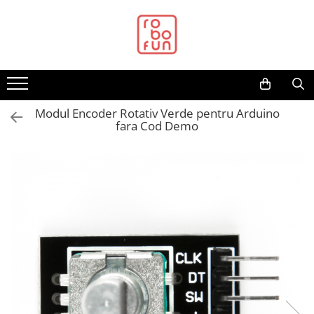
Toate Produsele
Arduino Original
Arduino Compatibil
Raspberry PI
Modul Encoder Rotativ Verde pentru Arduino
fara Cod Demo
Raspberry PI
Alimentare
Racire
Hat
Accesorii
Audio
Cabluri si Conectori
Camera
Cutii