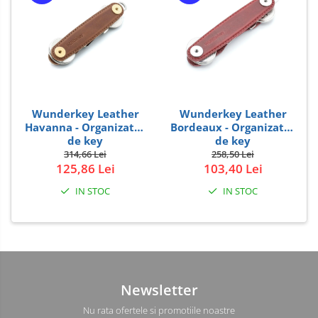
Wunderkey Leather
Wunderkey Leather
Havanna - Organizator
Bordeaux - Organizator
de key
de key
314,66 Lei
258,50 Lei
125,86 Lei
103,40 Lei
IN STOC
IN STOC
Newsletter
Nu rata ofertele si promotiile noastre