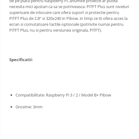
de pe piata pentru Raspberry Pi, anumite proiecte ar putea
necesita mici ajustari ca sa se potriveasca. PiTFT Plus sunt niveluri
superioare de inlocuire care ofera suport si protectie pentru
PiTFT Plus de 2.8” si 320x240 in Pibow, in timp ce iti ofera acces la
ecran si comutatoare tactile optionale (potrivite numai pentru
PiTFT Plus, nu si pentru versiunea originala, PiTFT).
Specificatii:
Compatibilitate: Raspberry Pi 3 / 2 / Model B+ Pibow
Grosime: 3mm