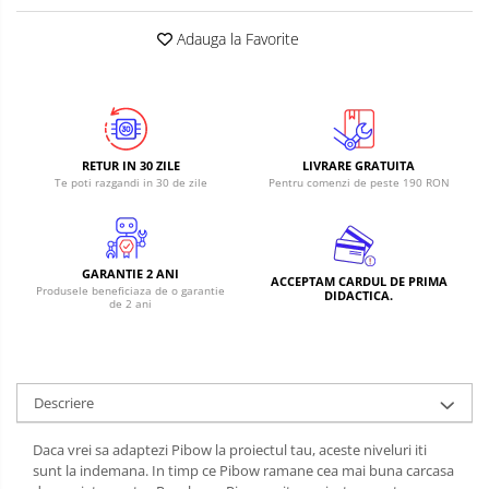
Micro Metal
Radio
Intel
Lumina
Surse de alimentare
Adauga la Favorite
Motoare
Releu
Latte Panda
Magnetic
Motor 25D
Motor 37D
RS-232
Micro:bit
PIR
Motoreductor plastic
RS-485
Nvidia
Radar
Stepper
RETUR IN 30 ZILE
LIVRARE GRATUITA
Te poti razgandi in 30 de zile
Pentru comenzi de peste 190 RON
RTC
Olinuxino
Sonar
Sub-Micro
Tamiya
Telecomenzi
Photon
Sunet
Roti si Senile
PIC
Tensiune
GARANTIE 2 ANI
ACCEPTAM CARDUL DE PRIMA
Produsele beneficiaza de o garantie
DIDACTICA.
Rulmenti
de 2 ani
Platforme de dezvoltare
Termocuple
Sasiu
Python
Video
Servomotoare
Teensy
Vreme
Descriere
Suruburi, Piulite, Conectare
Thing
Daca vrei sa adaptezi Pibow la proiectul tau, aceste niveluri iti
sunt la indemana. In timp ce Pibow ramane cea mai buna carcasa
TI