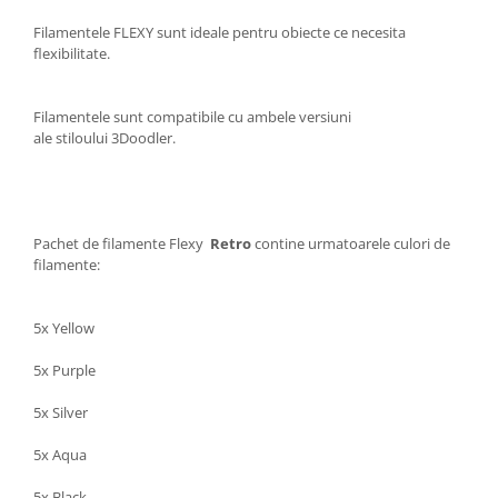
Filamente Speciale
Filamentele FLEXY sunt ideale pentru obiecte ce necesita
Prusa I3 DIY Kit
flexibilitate.
Carti
Pentru Incepatori
Filamentele sunt compatibile cu ambele versiuni
Kituri incepatori Arduino
ale stiloului 3Doodler.
Pentru Incepatori
Micro:bit
Junior Robotics
Pachet de filamente Flexy
Retro
contine urmatoarele culori de
Carti
filamente:
Junior Robotics
5x Yellow
Lego Education
STEM Education
5x Purple
Ugears
5x Silver
Kit Fun
5x Aqua
Kit Roboti
Cadouri
5x Black