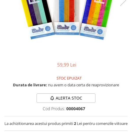
LCD
Module
Adaptoare si convertoare
ADC
Audio
CAN
Convertor nivel logic
59,99 Lei
Convertor USB la serial
Datalogger
STOC EPUIZAT
Durata de livrare:
nu avem o data certa de reaprovizionare
LCD
Module
ALERTA STOC
Multiplexor
Cod Produs:
00004067
Radio
Releu
La achizitionarea acestui produs primiti
2
Lei pentru comenzile viitoare
RS-232