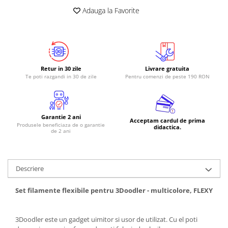
Adauga la Favorite
RS-485
RTC
Telecomenzi
Accesorii
Retur in 30 zile
Livrare gratuita
Accesorii
Te poti razgandi in 30 de zile
Pentru comenzi de peste 190 RON
Antene
Breadboard
Garantie 2 ani
Acceptam cardul de prima
Cabluri
Produsele beneficiaza de o garantie
didactica.
de 2 ani
Conectori
Cutii
Descriere
Sticker
Componente
Set filamente flexibile pentru 3Doodler - multicolore, FLEXY
Butoane, Tastaturi
Condensatoare
3Doodler este un gadget uimitor si usor de utilizat. Cu el poti