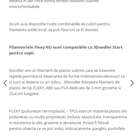
desena in aer orice forma doresti folosind culorile
Generale
interschimbabile.
LED
Microcontrollere AVR
Acum ai la dispozitie toate combinatiile de culori pentru
PCB - Placute Circuit
filamente astfel incat sa poti face tot ce iti doresti.
Rezistoare
Filamentele Flexy NU sunt compatibile cu 3Doodler Start
Creion 3D 3Doodler
pentru copii.
Imprimante 3D
Imprimante 3D
Doodler are un filament de plastic subtire care se intareste
3Doodler
repede permitand desenarea de forme tridimensionale-exact ca
si cum ai desena cu un stilou. 3Doodler foloseste filament de
Componente
plastic de tip FLEXY, ABS sau PLA dedicate de 3 mm grosime si
Componente
25,4 cm lungime.
Componente E3D
Filament Premium ABS 1.75 mm
FLEXY (poliuretan termoplastic – TPU) este un material plastic din
poliuretan cu multe proprietati, inclusiv elasticitate, transparenta
Filament Premium ABS 3 mm
si rezistenta la ulei, grasime si abraziune. Poate fi folosit
Filament Premium PLA 1.75 mm
pentru obiecte ce se pot indoi, imbracaminte, panglici, portofele.