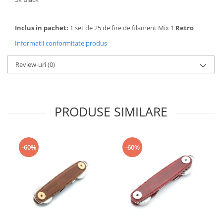
Puzzle mecanic Ugears
Organizator de chei Wunderkey
Inclus in pachet:
1 set de 25 de fire de filament Mix 1
Retro
Constructor foto Mozabrick &
Informatii conformitate produs
Qbrix
Review-uri
(0)
Puzzle lemn Cluebox
Jocuri de societate
Mecanice
PRODUSE SIMILARE
3D Printer & CNC
Actuator
Altele
-60%
-60%
Driver
Altele
DC
Servo
Stepper