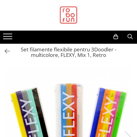
Toate Produsele
Arduino Original
Arduino Compatibil
Raspberry PI
Set filamente flexibile pentru 3Doodler -
multicolore, FLEXY, Mix 1, Retro
Raspberry PI
Alimentare
Racire
Hat
Accesorii
Audio
Cabluri si Conectori
Camera
Cutii