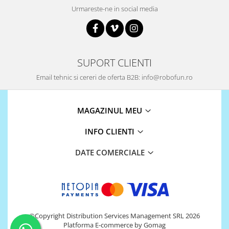
Platforme de dezvoltare
Urmareste-ne in social media
Arduino
Raspberry
.NET
SUPORT CLIENTI
Android
Email tehnic si cereri de oferta B2B: info@robofun.ro
ARM
AVR
MAGAZINUL MEU
Espruino
Feather
INFO CLIENTI
Flora
DATE COMERCIALE
FPGA
Intel
Latte Panda
Micro:bit
©Copyright Distribution Services Management SRL 2026
Nvidia
Platforma E-commerce by Gomag