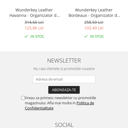
Encoder
Mecanice
Wunderkey Leather
Wunderkey Leather
Havanna - Organizator de
Bordeaux - Organizator de
Motoare
key
key
314,66 Lei
258,50 Lei
Micro Metal
125,86 Lei
103,40 Lei
Motoare
IN STOC
IN STOC
Motor 25D
Motor 37D
Motoreductor plastic
NEWSLETTER
Stepper
Nu rata ofertele si promotiile noastre
Sub-Micro
Tamiya
Roti si Senile
Rulmenti
Vreau sa primesc newsletter cu promotiile
magazinului. Afla mai multe in
Politica de
Sasiu
Confidentialitate
Servomotoare
Suruburi, Piulite, Conectare
SOCIAL