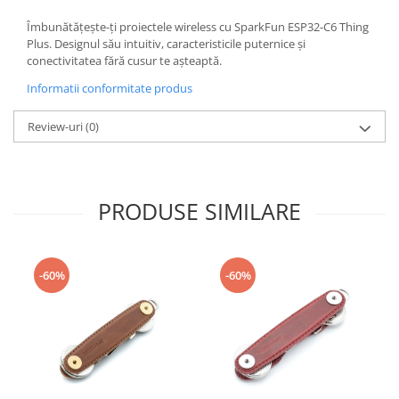
Filamente Speciale
Îmbunătățește-ți proiectele wireless cu SparkFun ESP32-C6 Thing
Prusa I3 DIY Kit
Plus. Designul său intuitiv, caracteristicile puternice și
Carti
conectivitatea fără cusur te așteaptă.
Pentru Incepatori
Informatii conformitate produs
Kituri incepatori Arduino
Review-uri
(0)
Pentru Incepatori
Micro:bit
Junior Robotics
PRODUSE SIMILARE
Carti
Junior Robotics
Lego Education
-60%
-60%
STEM Education
Ugears
Kit Fun
Kit Roboti
Cadouri