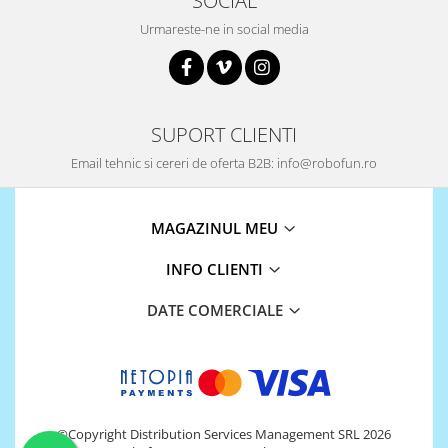
SOCIAL
Encoder
Urmareste-ne in social media
Mecanice
Motoare
Micro Metal
Motoare
SUPORT CLIENTI
Motor 25D
Email tehnic si cereri de oferta B2B: info@robofun.ro
Motor 37D
Motoreductor plastic
Stepper
MAGAZINUL MEU
Sub-Micro
INFO CLIENTI
Tamiya
Roti si Senile
DATE COMERCIALE
Rulmenti
Sasiu
Servomotoare
Suruburi, Piulite, Conectare
©Copyright Distribution Services Management SRL 2026