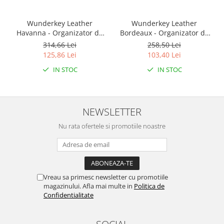
Puzzle mecanic Ugears
Wunderkey Leather
Wunderkey Leather
Organizator de chei Wunderkey
Havanna - Organizator de
Bordeaux - Organizator de
Constructor foto Mozabrick &
key
key
314,66 Lei
258,50 Lei
Qbrix
125,86 Lei
103,40 Lei
Puzzle lemn Cluebox
IN STOC
IN STOC
Jocuri de societate
Mecanice
NEWSLETTER
3D Printer & CNC
Actuator
Nu rata ofertele si promotiile noastre
Altele
Driver
Altele
Vreau sa primesc newsletter cu promotiile
DC
magazinului. Afla mai multe in
Politica de
Confidentialitate
Servo
Stepper