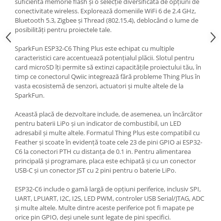
suficientă memorie flash și o selecție diversificată de opțiuni de
Generale
conectivitate wireless. Explorează domeniile WiFi 6 de 2.4 GHz,
LED
Bluetooth 5.3, Zigbee și Thread (802.15.4), deblocând o lume de
posibilități pentru proiectele tale.
Microcontrollere AVR
PCB - Placute Circuit
SparkFun ESP32-C6 Thing Plus este echipat cu multiple
caracteristici care accentuează potențialul plăcii. Slotul pentru
Rezistoare
card microSD îți permite să extinzi capacitățile proiectului tău, în
timp ce conectorul Qwiic integrează fără probleme Thing Plus în
Creion 3D 3Doodler
vasta ecosistemă de senzori, actuatori și multe altele de la
Imprimante 3D
SparkFun.
Imprimante 3D
Această placă de dezvoltare include, de asemenea, un încărcător
3Doodler
pentru baterii LiPo și un indicator de combustibil, un LED
adresabil și multe altele. Formatul Thing Plus este compatibil cu
Componente
Feather și scoate în evidență toate cele 23 de pini GPIO ai ESP32-
Componente
C6 la conectori PTH cu distanța de 0.1 in. Pentru alimentarea
principală și programare, placa este echipată și cu un conector
Componente E3D
USB-C și un conector JST cu 2 pini pentru o baterie LiPo.
Filament Premium ABS 1.75 mm
ESP32-C6 include o gamă largă de opțiuni periferice, inclusiv SPI,
Filament Premium ABS 3 mm
UART, LPUART, I2C, I2S, LED PWM, controler USB Serial/JTAG, ADC
Filament Premium PLA 1.75 mm
și multe altele. Multe dintre aceste periferice pot fi mapate pe
orice pin GPIO, deși unele sunt legate de pini specifici.