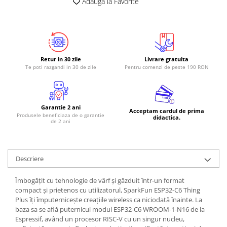
Adauga la Favorite
RS-485
RTC
Telecomenzi
Retur in 30 zile
Livrare gratuita
Accesorii
Te poti razgandi in 30 de zile
Pentru comenzi de peste 190 RON
Accesorii
Antene
Breadboard
Garantie 2 ani
Acceptam cardul de prima
Produsele beneficiaza de o garantie
didactica.
Cabluri
de 2 ani
Conectori
Cutii
Descriere
Sticker
Îmbogățit cu tehnologie de vârf și găzduit într-un format
Componente
compact și prietenos cu utilizatorul, SparkFun ESP32-C6 Thing
Butoane, Tastaturi
Plus îți împuternicește creațiile wireless ca niciodată înainte. La
baza sa se află puternicul modul ESP32-C6 WROOM-1-N16 de la
Condensatoare
Espressif, având un procesor RISC-V cu un singur nucleu,