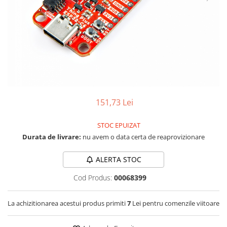
LCD
Module
Adaptoare si convertoare
ADC
Audio
CAN
Convertor nivel logic
151,73 Lei
Convertor USB la serial
STOC EPUIZAT
Datalogger
Durata de livrare:
nu avem o data certa de reaprovizionare
LCD
ALERTA STOC
Module
Cod Produs:
00068399
Multiplexor
Radio
La achizitionarea acestui produs primiti
7
Lei pentru comenzile viitoare
Releu
RS-232