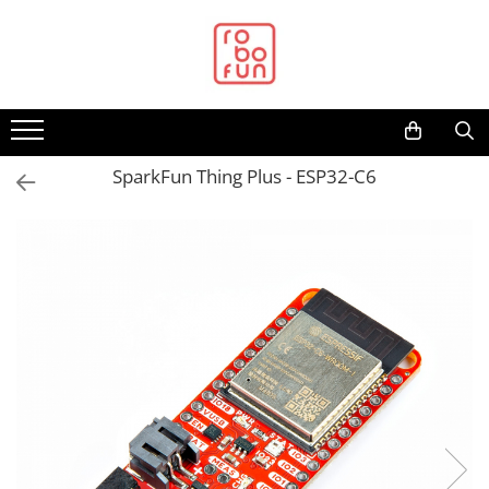
Toate Produsele
Arduino Original
Arduino Compatibil
Raspberry PI
SparkFun Thing Plus - ESP32-C6
Raspberry PI
Alimentare
Racire
Hat
Accesorii
Audio
Cabluri si Conectori
Camera
Cutii