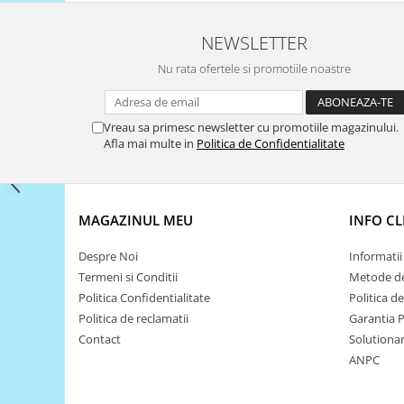
Filamente Speciale
Prusa I3 DIY Kit
NEWSLETTER
Carti
Nu rata ofertele si promotiile noastre
Pentru Incepatori
Kituri incepatori Arduino
Vreau sa primesc newsletter cu promotiile magazinului.
Pentru Incepatori
Afla mai multe in
Politica de Confidentialitate
Micro:bit
Junior Robotics
Carti
MAGAZINUL MEU
INFO CL
Junior Robotics
Despre Noi
Informatii 
Lego Education
Termeni si Conditii
Metode de
STEM Education
Politica Confidentialitate
Politica d
Politica de reclamatii
Garantia 
Ugears
Contact
Solutionare
Kit Fun
ANPC
Kit Roboti
Cadouri