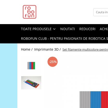
Toate Produsele
Arduino Original
TOATE PRODUSELE
NOUTATI
REDUCERI
ACHI
Arduino Compatibil
Raspberry PI
ROBOFUN CLUB - PENTRU PASIONATII DE ROBOTICA S
Raspberry PI
Home /
Imprimante 3D /
Set filamente multicolore pentru
Alimentare
Racire
-25%
Hat
Accesorii
Audio
Cabluri si Conectori
Camera
Cutii