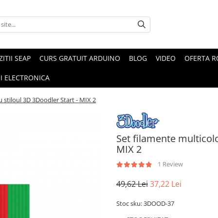
ZITII SEAP
CURS GRATUIT ARDUINO
BLOG
VIDEO
OFERTA 
I ELECTRONICA
 stiloul 3D 3Doodler Start - MIX 2
Set filamente multicolo
MIX 2
1 Review
49,62 Lei
37,22 Lei
Stoc sku: 3DOOD-37