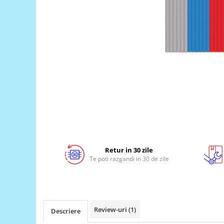
LCD
Module
Adaptoare si convertoare
ADC
Audio
CAN
Convertor nivel logic
Convertor USB la serial
Datalogger
LCD
Retur in 30 zile
Te poti razgandi in 30 de zile
Module
Multiplexor
Radio
Releu
Review-uri
(1)
Descriere
RS-232