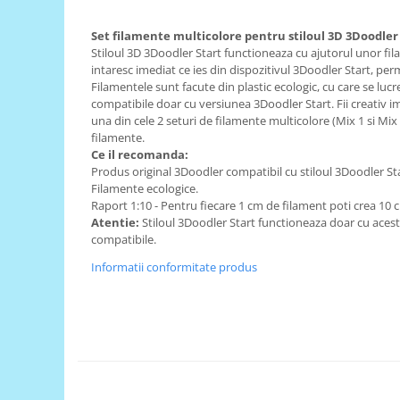
RS-485
Set filamente multicolore pentru stiloul 3D 3Doodler 
RTC
Stiloul 3D 3Doodler Start functioneaza cu ajutorul unor fila
intaresc imediat ce ies din dispozitivul 3Doodler Start, pe
Telecomenzi
Filamentele sunt facute din plastic ecologic, cu care se luc
compatibile doar cu versiunea 3Doodler Start. Fii creativ i
Accesorii
una din cele 2 seturi de filamente multicolore (Mix 1 si Mix
Accesorii
filamente.
Ce il recomanda:
Antene
Produs original 3Doodler compatibil cu stiloul 3Doodler Sta
Breadboard
Filamente ecologice.
Raport 1:10 - Pentru fiecare 1 cm de filament poti crea 10
Cabluri
Atentie:
Stiloul 3Doodler Start functioneaza doar cu acest
compatibile.
Conectori
Informatii conformitate produs
Cutii
Sticker
Componente
Butoane, Tastaturi
Condensatoare