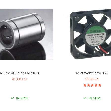
Rulment liniar LM20UU
Microventilator 12V
41,68 Lei
18,06 Lei
IN STOC
IN STOC