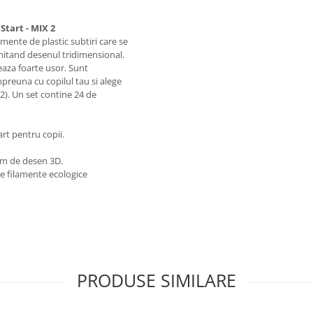
Start - MIX 2
mente de plastic subtiri care se
rmitand desenul tridimensional.
reaza foarte usor. Sunt
mpreuna cu copilul tau si alege
 2). Un set contine 24 de
rt pentru copii.
 cm de desen 3D.
e filamente ecologice
PRODUSE SIMILARE