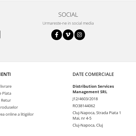
SOCIAL
Urmareste-ne in social media
IENTI
DATE COMERCIALE
livrare
Distribution Services
Management SRL
 Plata
J12/4603/2018
e Retur
RO38144062
Produselor
Cluj-Napoca, Strada Piata 1
a online a litigiilor
Mai, nr 4-5
Cluj-Napoca, Cluj