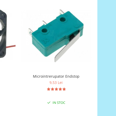
Microintrerupator Endstop
Contro
9,53 Lei
IN STOC