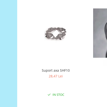
Generale
LED
Microcontrollere AVR
PCB - Placute Circuit
Rezistoare
Creion 3D 3Doodler
Imprimante 3D
Imprimante 3D
3Doodler
Componente
Suport axa SHF10
Componente
28,47 Lei
Componente E3D
Filament Premium ABS 1.75 mm
Filament Premium ABS 3 mm
IN STOC
Filament Premium PLA 1.75 mm