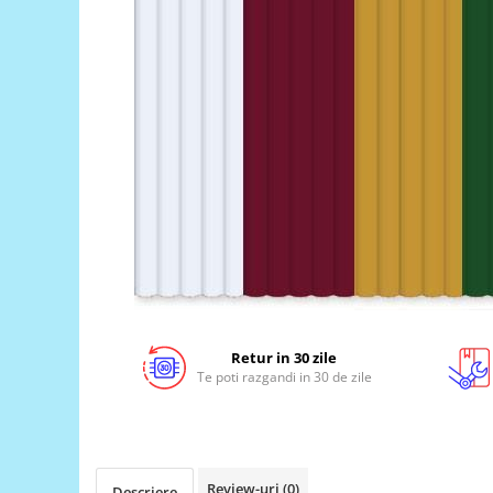
LCD
Module
Adaptoare si convertoare
ADC
Audio
CAN
Convertor nivel logic
Convertor USB la serial
Datalogger
LCD
Module
Retur in 30 zile
Te poti razgandi in 30 de zile
Multiplexor
Radio
Releu
Review-uri
(0)
RS-232
Descriere