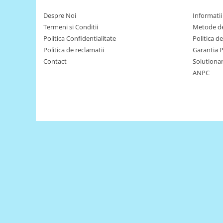
Puzzle mecanic Ugears
Despre Noi
Informatii 
Organizator de chei Wunderkey
Termeni si Conditii
Metode de
Politica Confidentialitate
Politica d
Constructor foto Mozabrick &
Politica de reclamatii
Garantia 
Qbrix
Contact
Solutionare
Puzzle lemn Cluebox
ANPC
Jocuri de societate
Mecanice
3D Printer & CNC
Actuator
Altele
Driver
Altele
DC
Servo
Stepper