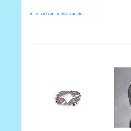
Generale
LED
Informatii conformitate produs
Microcontrollere AVR
PCB - Placute Circuit
Rezistoare
Creion 3D 3Doodler
Imprimante 3D
Imprimante 3D
3Doodler
Componente
Componente
Componente E3D
Filament Premium ABS 1.75 mm
Filament Premium ABS 3 mm
Filament Premium PLA 1.75 mm