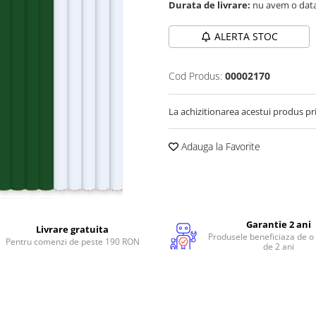
Durata de livrare:
nu avem o data
ALERTA STOC
Cod Produs:
00002170
La achizitionarea acestui produs pr
Adauga la Favorite
Garantie 2 ani
Livrare gratuita
Produsele beneficiaza de o
Pentru comenzi de peste 190 RON
de 2 ani