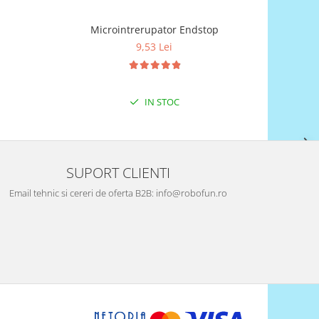
Microintrerupator Endstop
Contro
9,53 Lei
IN STOC
SUPORT CLIENTI
Email tehnic si cereri de oferta B2B: info@robofun.ro