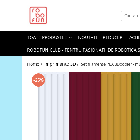
Toate Produsele
Arduino Original
TOATE PRODUSELE
NOUTATI
REDUCERI
ACHI
Arduino Compatibil
Raspberry PI
ROBOFUN CLUB - PENTRU PASIONATII DE ROBOTICA S
Raspberry PI
Home /
Imprimante 3D /
Set filamente PLA 3Doodler - m
Alimentare
Racire
-25%
Hat
Accesorii
Audio
Cabluri si Conectori
Camera
Cutii