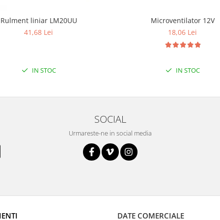
Rulment liniar LM20UU
Microventilator 12V
41,68 Lei
18,06 Lei
IN STOC
IN STOC
SOCIAL
Urmareste-ne in social media
IENTI
DATE COMERCIALE