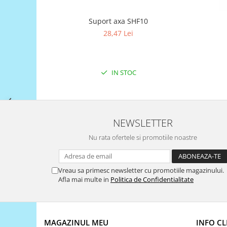
Filamente Speciale
Prusa I3 DIY Kit
Suport axa SHF10
Carti
28,47 Lei
Pentru Incepatori
Kituri incepatori Arduino
IN STOC
Pentru Incepatori
Micro:bit
Junior Robotics
Carti
NEWSLETTER
Junior Robotics
Nu rata ofertele si promotiile noastre
Lego Education
STEM Education
Vreau sa primesc newsletter cu promotiile magazinului.
Afla mai multe in
Politica de Confidentialitate
Ugears
Kit Fun
Kit Roboti
MAGAZINUL MEU
INFO CL
Cadouri