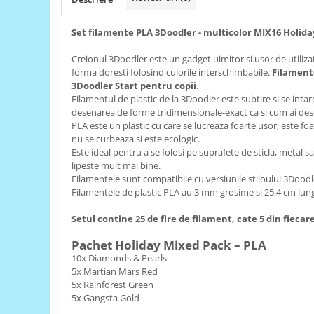
RS-485
Set filamente PLA 3Doodler - multicolor MIX16
Holida
RTC
Creionul 3Doodler este un gadget uimitor si usor de utilizat
Telecomenzi
forma doresti folosind culorile interschimbabile.
Filament
Accesorii
3Doodler Start pentru copii
.
Filamentul de plastic de la 3Doodler este subtire si se int
Accesorii
desenarea de forme tridimensionale-exact ca si cum ai des
Antene
PLA este un plastic cu care se lucreaza foarte usor, este foar
nu se curbeaza si este ecologic.
Breadboard
Este ideal pentru a se folosi pe suprafete de sticla, metal 
lipeste mult mai bine.
Cabluri
Filamentele sunt compatibile cu versiunile stiloului 3Doodle
Conectori
Filamentele de plastic PLA au 3 mm grosime si 25,4 cm lun
Cutii
Setul contine 25 de fire de filament, cate 5 din fiecar
Sticker
Pachet Holiday Mixed Pack – PLA
Componente
10x Diamonds & Pearls
5x Martian Mars Red
Butoane, Tastaturi
5x Rainforest Green
Condensatoare
5x Gangsta Gold