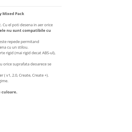
y Mixed Pack
. Cu el poti desena in aer orice
ele nu sunt compatibile cu
areste repede permitand
ena cu un stilou.
te rigid (mai rigid decat ABS-ul),
sau orice suprafata deoarece se
r ( v1, 2.0, Create, Create +).
gime.
e culoare.