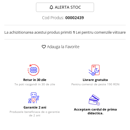
ALERTA STOC
RS-485
RTC
Cod Produs:
00002439
Telecomenzi
La achizitionarea acestui produs primiti
1
Lei pentru comenzile viitoare
Accesorii
Accesorii
Adauga la Favorite
Antene
Breadboard
Cabluri
Conectori
Retur in 30 zile
Livrare gratuita
Te poti razgandi in 30 de zile
Pentru comenzi de peste 190 RON
Cutii
Sticker
Componente
Garantie 2 ani
Acceptam cardul de prima
Produsele beneficiaza de o garantie
Butoane, Tastaturi
didactica.
de 2 ani
Condensatoare