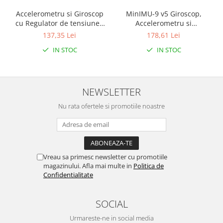
Encoder
MinIMU-9 v5 Giroscop,
Accelerometru si Giroscop
Mecanice
Accelerometru si
cu Regulator de tensiune -
Motoare
Magnetometru (LSM6DS33,
LSM6DS33 3D
178,61 Lei
137,35 Lei
LIS3MDL )
Micro Metal
IN STOC
IN STOC
Motoare
Motor 25D
Motor 37D
NEWSLETTER
Motoreductor plastic
Nu rata ofertele si promotiile noastre
Stepper
Sub-Micro
Tamiya
Roti si Senile
Vreau sa primesc newsletter cu promotiile
Rulmenti
magazinului. Afla mai multe in
Politica de
Confidentialitate
Sasiu
Servomotoare
SOCIAL
Suruburi, Piulite, Conectare
Urmareste-ne in social media