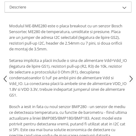
Generale
Descriere
LED
Microcontrollere AVR
Modulul ME-BME280 este o placa breakout cu un senzor Bosch
PCB - Placute Circuit
Sensortec ME280 de temperatura, umiditate si presiune. Placa
are un jumper de adresa I2C selectabil (legatura de lipire GS2),
Rezistoare
rezistori pull-up I2C, header de 2.54mm cu 7 pini, si doua orificii
Creion 3D 3Doodler
de montaj de 3.5mm.
Imprimante 3D
Setarea implicita a placii include o sina de alimentare Vdd=Vdd_IO
Imprimante 3D
(legatura de lipire GS1), rezistori pull-up (R2, R3) de 10k, rezistor
de selectare a protocolului 0 Ohm (R1), decuplarea
3Doodler
condensatoarelor 0.1uF pe ambii pini de alimentare Vdd si
Componente
Vdd_IO. La conectarea placii la ambele sine de alimentare VDD_IO
1.8V si VDD 3.3V, trebuie indepartat jumperul sinei de alimentare
Componente
GS1.
Componente E3D
Bosch a iesit in fata cu noul senzor BMP280 - un senzor de mediu
Filament Premium ABS 1.75 mm
ce detecteaza temperatura, cu functie de barometru - fiind ultima
Filament Premium ABS 3 mm
actualizare a liniei BMP085/BMP180/BMP183. Acest model este
potrivit pentru detectarea vremii, putand fi utilizat atat in I2C cat
Filament Premium PLA 1.75 mm
si SPI. Este cea mai buna solutie economica de detectare cu
precizie cand vine vorba de masurarea presiunii datorita