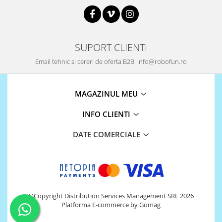
Platforme de dezvoltare
Arduino
Raspberry
SUPORT CLIENTI
.NET
Email tehnic si cereri de oferta B2B: info@robofun.ro
Android
ARM
MAGAZINUL MEU
AVR
Espruino
INFO CLIENTI
Feather
DATE COMERCIALE
Flora
FPGA
Intel
Latte Panda
©Copyright Distribution Services Management SRL 2026
Micro:bit
Platforma E-commerce by Gomag
Nvidia