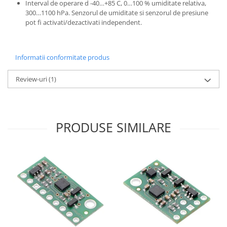
Interval de operare d -40…+85 C, 0…100 % umiditate relativa,
Puzzle mecanic Ugears
300…1100 hPa. Senzorul de umiditate si senzorul de presiune
pot fi activati/dezactivati independent.
Organizator de chei Wunderkey
Constructor foto Mozabrick &
Qbrix
Informatii conformitate produs
Puzzle lemn Cluebox
Review-uri
(1)
Jocuri de societate
Mecanice
3D Printer & CNC
PRODUSE SIMILARE
Actuator
Altele
Driver
Altele
DC
Servo
Stepper