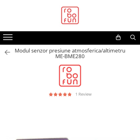
Toate Produsele
Arduino Original
Arduino Compatibil
Raspberry PI
Modul senzor presiune atmosferica/altimetru
ME-BME280
Raspberry PI
Alimentare
Racire
Hat
1 Review
Accesorii
Audio
Cabluri si Conectori
Camera
Cutii