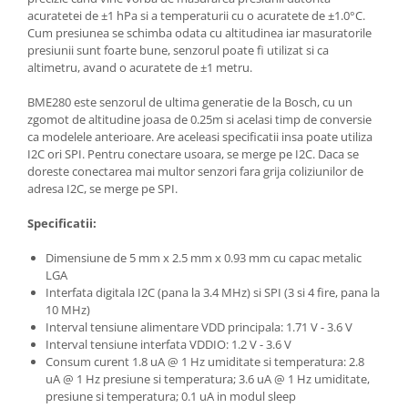
Filamente Speciale
acuratetei de ±1 hPa si a temperaturii cu o acuratete de ±1.0°C.
Prusa I3 DIY Kit
Cum presiunea se schimba odata cu altitudinea iar masuratorile
presiunii sunt foarte bune, senzorul poate fi utilizat si ca
Carti
altimetru, avand o acuratete de ±1 metru.
Pentru Incepatori
BME280 este senzorul de ultima generatie de la Bosch, cu un
Kituri incepatori Arduino
zgomot de altitudine joasa de 0.25m si acelasi timp de conversie
Pentru Incepatori
ca modelele anterioare. Are aceleasi specificatii insa poate utiliza
I2C ori SPI. Pentru conectare usoara, se merge pe I2C. Daca se
Micro:bit
doreste conectarea mai multor senzori fara grija coliziunilor de
adresa I2C, se merge pe SPI.
Junior Robotics
Carti
Specificatii:
Junior Robotics
Dimensiune de 5 mm x 2.5 mm x 0.93 mm cu capac metalic
Lego Education
LGA
Interfata digitala I2C (pana la 3.4 MHz) si SPI (3 si 4 fire, pana la
STEM Education
10 MHz)
Ugears
Interval tensiune alimentare VDD principala: 1.71 V - 3.6 V
Interval tensiune interfata VDDIO: 1.2 V - 3.6 V
Kit Fun
Consum curent 1.8 uA @ 1 Hz umiditate si temperatura: 2.8
Kit Roboti
uA @ 1 Hz presiune si temperatura; 3.6 uA @ 1 Hz umiditate,
presiune si temperatura; 0.1 uA in modul sleep
Cadouri