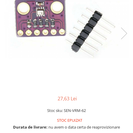
LCD
Module
Adaptoare si convertoare
ADC
Audio
CAN
Convertor nivel logic
Convertor USB la serial
Datalogger
LCD
Module
27,63 Lei
Multiplexor
Stoc sku: SEN-VRM-62
Radio
STOC EPUIZAT
Releu
Durata de livrare:
nu avem o data certa de reaprovizionare
RS-232