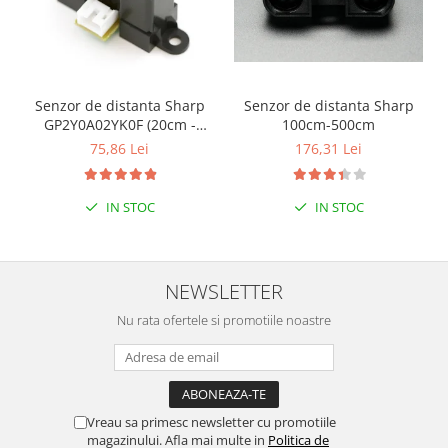
Senzor de distanta Sharp
Senzor de distanta Sharp
GP2Y0A02YK0F (20cm -
100cm-500cm
150cm)
75,86 Lei
176,31 Lei
IN STOC
IN STOC
NEWSLETTER
Nu rata ofertele si promotiile noastre
Vreau sa primesc newsletter cu promotiile
magazinului. Afla mai multe in
Politica de