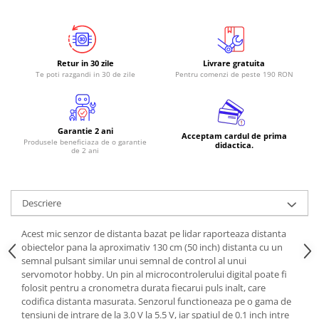
Retur in 30 zile
Livrare gratuita
Te poti razgandi in 30 de zile
Pentru comenzi de peste 190 RON
Garantie 2 ani
Acceptam cardul de prima
Produsele beneficiaza de o garantie
didactica.
de 2 ani
Descriere
Acest mic senzor de distanta bazat pe lidar raporteaza distanta
obiectelor pana la aproximativ 130 cm (50 inch) distanta cu un
semnal pulsant similar unui semnal de control al unui
servomotor hobby. Un pin al microcontrolerului digital poate fi
folosit pentru a cronometra durata fiecarui puls inalt, care
codifica distanta masurata. Senzorul functioneaza pe o gama de
tensiuni de intrare de la 3.0 V la 5.5 V, iar spatiul de 0.1 inch intre