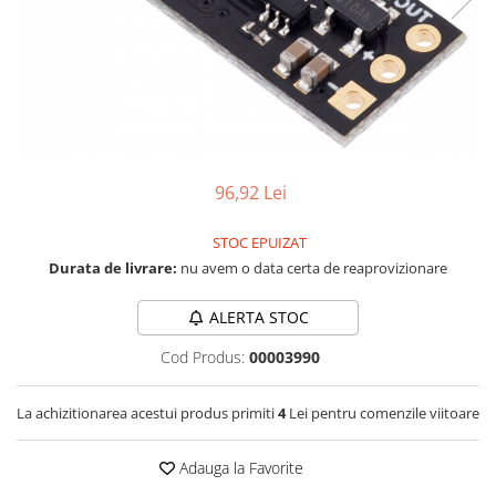
RS-232
Micro:bit
PIR
Motor 25D
Motor 37D
RS-485
Nvidia
Radar
Motoreductor plastic
RTC
Olinuxino
Sonar
Stepper
Telecomenzi
Photon
Sunet
Sub-Micro
PIC
Tensiune
Tamiya
96,92 Lei
Platforme de dezvoltare
Termocuple
Roti si Senile
Python
Video
Rulmenti
STOC EPUIZAT
Teensy
Vreme
Sasiu
Durata de livrare:
nu avem o data certa de reaprovizionare
Thing
Servomotoare
ALERTA STOC
TI
Suruburi, Piulite, Conectare
Cod Produs:
00003990
La achizitionarea acestui produs primiti
4
Lei pentru comenzile viitoare
Adauga la Favorite