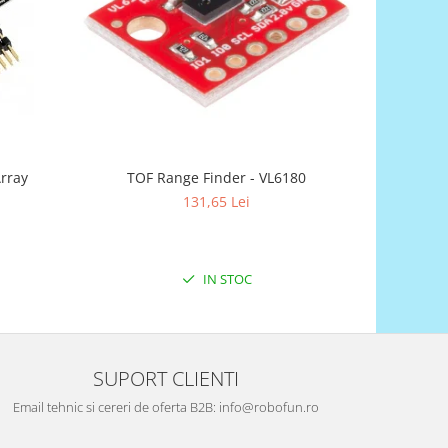
rray
TOF Range Finder - VL6180
Di
131,65 Lei
IN STOC
SUPORT CLIENTI
Email tehnic si cereri de oferta B2B: info@robofun.ro