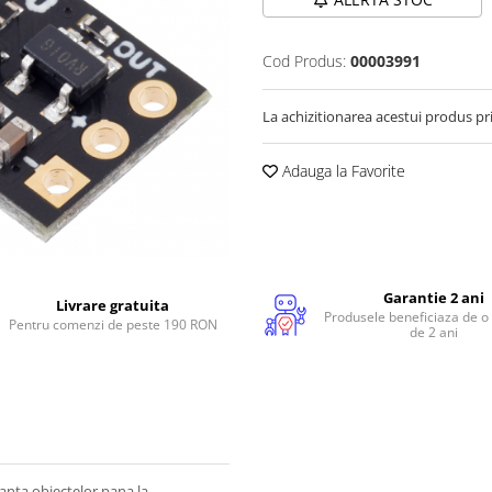
Cod Produs:
00003991
La achizitionarea acestui produs pr
Adauga la Favorite
Garantie 2 ani
Livrare gratuita
Produsele beneficiaza de o
Pentru comenzi de peste 190 RON
de 2 ani
tanta obiectelor pana la