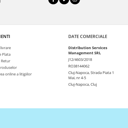
IENTI
DATE COMERCIALE
livrare
Distribution Services
Management SRL
 Plata
J12/4603/2018
e Retur
RO38144062
Produselor
Cluj-Napoca, Strada Piata 1
a online a litigiilor
Mai, nr 4-5
Cluj-Napoca, Cluj