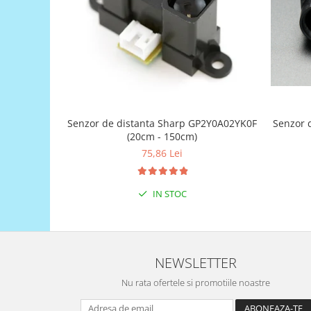
Generale
LED
Microcontrollere AVR
PCB - Placute Circuit
Rezistoare
Creion 3D 3Doodler
Senzor de distanta Sharp GP2Y0A02YK0F
Imprimante 3D
(20cm - 150cm)
Imprimante 3D
75,86 Lei
3Doodler
Componente
IN STOC
Componente
Componente E3D
Filament Premium ABS 1.75 mm
NEWSLETTER
Filament Premium ABS 3 mm
Nu rata ofertele si promotiile noastre
Filament Premium PLA 1.75 mm