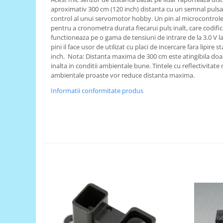
aproximativ 300 cm (120 inch) distanta cu un semnal pulsa
RS-485
control al unui servomotor hobby. Un pin al microcontroleru
pentru a cronometra durata fiecarui puls inalt, care codif
RTC
functioneaza pe o gama de tensiuni de intrare de la 3.0 V la 5
Telecomenzi
pini il face usor de utilizat cu placi de incercare fara lipire 
inch. ​ Nota: Distanta maxima de 300 cm este atingibila doa
Accesorii
inalta in conditii ambientale bune. Tintele cu reflectivitate
Accesorii
ambientale proaste vor reduce distanta maxima.
Antene
Informatii conformitate produs
Breadboard
Cabluri
Conectori
Cutii
Sticker
Componente
Butoane, Tastaturi
Condensatoare