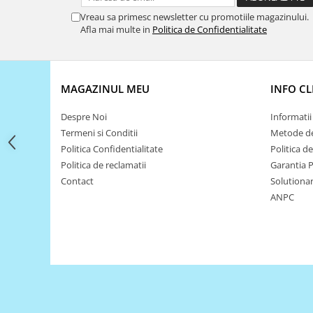
Filamente Speciale
Vreau sa primesc newsletter cu promotiile magazinului.
Prusa I3 DIY Kit
Afla mai multe in
Politica de Confidentialitate
Carti
Pentru Incepatori
Kituri incepatori Arduino
MAGAZINUL MEU
INFO CL
Pentru Incepatori
Despre Noi
Informatii 
Micro:bit
Termeni si Conditii
Metode de
Junior Robotics
Politica Confidentialitate
Politica d
Carti
Politica de reclamatii
Garantia 
Contact
Solutionare
Junior Robotics
ANPC
Lego Education
STEM Education
Ugears
Kit Fun
Kit Roboti
Cadouri