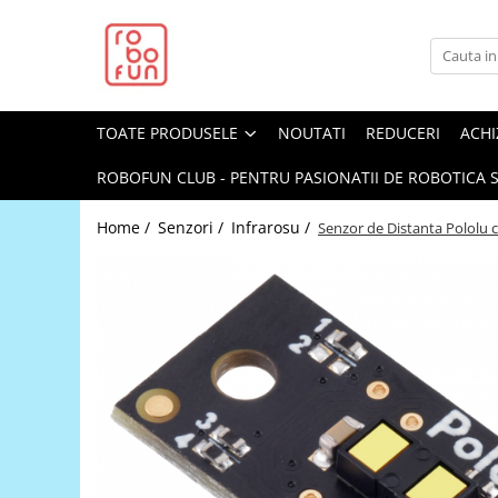
Toate Produsele
Arduino Original
TOATE PRODUSELE
NOUTATI
REDUCERI
ACHI
Arduino Compatibil
Raspberry PI
ROBOFUN CLUB - PENTRU PASIONATII DE ROBOTICA S
Raspberry PI
Home /
Senzori /
Infrarosu /
Senzor de Distanta Pololu 
Alimentare
Racire
Hat
Accesorii
Audio
Cabluri si Conectori
Camera
Cutii