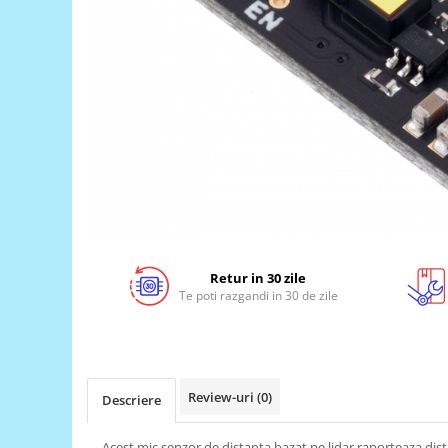
LCD
Module
Adaptoare si convertoare
ADC
Audio
CAN
Convertor nivel logic
Convertor USB la serial
Datalogger
Retur in 30 zile
LCD
Te poti razgandi in 30 de zile
Module
Multiplexor
Radio
Review-uri
(0)
Descriere
Releu
RS-232
Acest mic senzor de distanta bazat pe lidar raporteaza dis