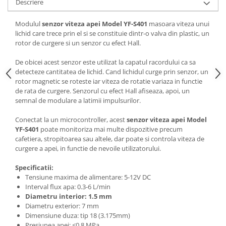
Descriere
Modulul
senzor viteza apei Model YF-S401
masoara viteza unui
lichid care trece prin el si se constituie dintr-o valva din plastic, un
rotor de curgere si un senzor cu efect Hall.
De obicei acest senzor este utilizat la capatul racordului ca sa
detecteze cantitatea de lichid. Cand lichidul curge prin senzor, un
rotor magnetic se roteste iar viteza de rotatie variaza in functie
de rata de curgere. Senzorul cu efect Hall afiseaza, apoi, un
semnal de modulare a latimii impulsurilor.
Conectat la un microcontroller, acest
senzor viteza apei Model
YF-S401
poate monitoriza mai multe dispozitive precum
cafetiera, stropitoarea sau altele, dar poate si controla viteza de
curgere a apei, in functie de nevoile utilizatorului.
Specificatii:
Tensiune maxima de alimentare: 5-12V DC
Interval flux apa: 0.3-6 L/min
Diametru interior: 1.5 mm
Diametru exterior: 7 mm
Dimensiune duza: tip 18 (3.175mm)
Presiunea apei: <0.8 MPa