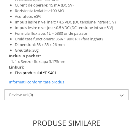
Curent de operare: 15 mA (DC 5V)
Rezistenta izolatie: >100 MΩ
Acuratete: ±5%
Impuls iesire nivel inalt: >4.5 VDC (DC tensiune intrare 5 V)
Impuls iesire nivel jos: <0.5 VDC (DC tensiune intrare 5 V)
Formula flux apa: 1L = 5880 unde patrate
Umiditate functionare: 35% ~ 90% RH (fara inghet)
Dimensiuni: 58 x 35 x 26 mm
Greutate: 30g
Inclus in pachet:
1 x Senzor flux apa 3.175mm
Linkuri:
Fisa produsului YF-S401
Informatii conformitate produs
Review-uri
(0)
PRODUSE SIMILARE