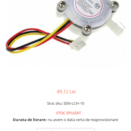
RS-232
Micro:bit
PIR
Motor 25D
Motor 37D
RS-485
Nvidia
Radar
Motoreductor plastic
RTC
Olinuxino
Sonar
Stepper
Telecomenzi
Photon
Sunet
Sub-Micro
PIC
Tensiune
Tamiya
Platforme de dezvoltare
Termocuple
Roti si Senile
Python
Video
Rulmenti
Teensy
Vreme
Sasiu
Thing
Servomotoare
TI
Suruburi, Piulite, Conectare
49,12 Lei
Stoc sku: SEN-LCH-10
STOC EPUIZAT
Durata de livrare:
nu avem o data certa de reaprovizionare