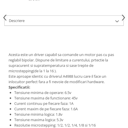
Generale
LED
Microcontrollere AVR
Descriere
PCB - Placute Circuit
Rezistoare
Creion 3D 3Doodler
Imprimante 3D
Acesta este un driver capabil sa comande un motor pas cu pas
reglabil bipolar. Dispune de limitare a curentului, prtectie la
Imprimante 3D
supracurent si supratemperatura si sase trepte de
3Doodler
microstepping(de la 1 la 16 ).
Este aproape identic cu driverul A4988 lucru care il face un
Componente
inlocuitor perfect fara a fi nevoie de modificari hardware.
Componente
Specificatii:
Tensiune minima de operare: 6.5v
Componente E3D
Tensiune maxima de functionare: 45v
Filament Premium ABS 1.75 mm
Curent continuu pe fiecare faza: 1A
Curent maxim de pe fiecare faza: 1.6A
Filament Premium ABS 3 mm
Tensiune minima logica: 1.8v
Filament Premium PLA 1.75 mm
Tensiune maxima logica: 5.3v
Rezolutie microstepping: 1/2, 1/2, 1/4, 1/8 si 1/16