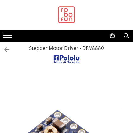
Toate Produsele
Arduino Original
Arduino Compatibil
Raspberry PI
Stepper Motor Driver - DRV8880
Raspberry PI
Alimentare
Racire
Hat
Accesorii
Audio
Cabluri si Conectori
Camera
Cutii