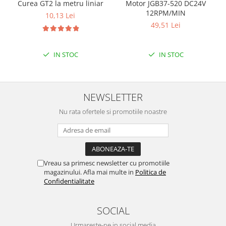
Curea GT2 la metru liniar
Motor JGB37-520 DC24V
Puzzle mecanic Ugears
12RPM/MIN
10,13 Lei
49,51 Lei
Organizator de chei Wunderkey
Constructor foto Mozabrick &
Qbrix
IN STOC
IN STOC
Puzzle lemn Cluebox
Jocuri de societate
NEWSLETTER
Mecanice
3D Printer & CNC
Nu rata ofertele si promotiile noastre
Actuator
Altele
Driver
Vreau sa primesc newsletter cu promotiile
magazinului. Afla mai multe in
Politica de
Altele
Confidentialitate
DC
Servo
SOCIAL
Stepper
Urmareste-ne in social media