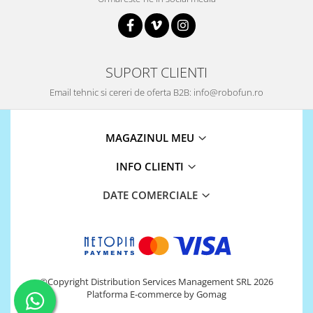
Encoder
Mecanice
Motoare
Micro Metal
SUPORT CLIENTI
Motoare
Email tehnic si cereri de oferta B2B: info@robofun.ro
Motor 25D
Motor 37D
MAGAZINUL MEU
Motoreductor plastic
Stepper
INFO CLIENTI
Sub-Micro
Tamiya
DATE COMERCIALE
Roti si Senile
Rulmenti
Sasiu
Servomotoare
©Copyright Distribution Services Management SRL 2026
Platforma E-commerce by Gomag
Suruburi, Piulite, Conectare