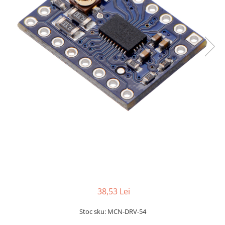
LCD
Module
Adaptoare si convertoare
ADC
Audio
CAN
Convertor nivel logic
Convertor USB la serial
Datalogger
LCD
Module
Multiplexor
38,53 Lei
Radio
Releu
Stoc sku: MCN-DRV-54
RS-232