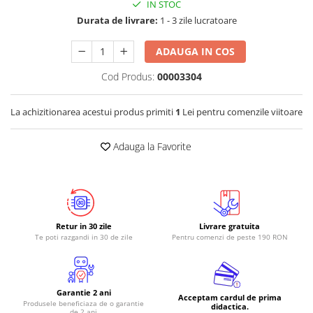
IN STOC
RS-485
Durata de livrare:
1 - 3 zile lucratoare
RTC
ADAUGA IN COS
Telecomenzi
Cod Produs:
00003304
Accesorii
Accesorii
La achizitionarea acestui produs primiti
1
Lei pentru comenzile viitoare
Antene
Breadboard
Adauga la Favorite
Cabluri
Conectori
Cutii
Retur in 30 zile
Livrare gratuita
Sticker
Te poti razgandi in 30 de zile
Pentru comenzi de peste 190 RON
Componente
Butoane, Tastaturi
Garantie 2 ani
Condensatoare
Acceptam cardul de prima
Produsele beneficiaza de o garantie
didactica.
de 2 ani