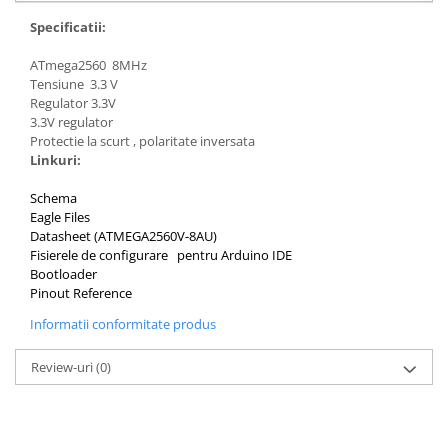
Generale
Specificatii:
LED
ATmega2560 8MHz
Microcontrollere AVR
Tensiune 3.3 V
PCB - Placute Circuit
Regulator 3.3V
3.3V regulator
Rezistoare
Protectie la scurt , polaritate inversata
Creion 3D 3Doodler
Linkuri:
Imprimante 3D
Schema
Imprimante 3D
Eagle Files
Datasheet (ATMEGA2560V-8AU)
3Doodler
Fisierele de configurare pentru Arduino IDE
Componente
Bootloader
Pinout Reference
Componente
Informatii conformitate produs
Componente E3D
Filament Premium ABS 1.75 mm
Review-uri
(0)
Filament Premium ABS 3 mm
Filament Premium PLA 1.75 mm