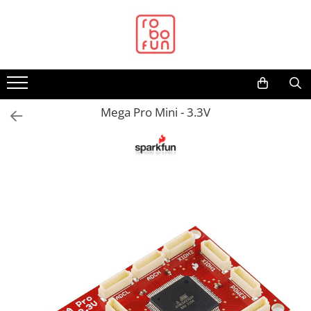
Toate Produsele
Arduino Original
Arduino Compatibil
Raspberry PI
Mega Pro Mini - 3.3V
Raspberry PI
Alimentare
Racire
Hat
Accesorii
Audio
Cabluri si Conectori
Camera
Cutii