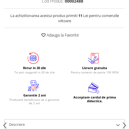
Cod Produs:
00002488
RS-485
La achizitionarea acestui produs primiti
11
Lei pentru comenzile
RTC
viitoare
Telecomenzi
Adauga la Favorite
Accesorii
Accesorii
Antene
Breadboard
Retur in 30 zile
Livrare gratuita
Cabluri
Te poti razgandi in 30 de zile
Pentru comenzi de peste 190 RON
Conectori
Cutii
Garantie 2 ani
Sticker
Acceptam cardul de prima
Produsele beneficiaza de o garantie
didactica.
de 2 ani
Componente
Butoane, Tastaturi
Condensatoare
Descriere