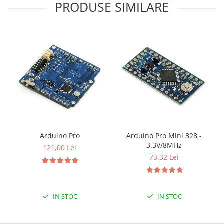
Filamente Speciale
PRODUSE SIMILARE
Prusa I3 DIY Kit
Carti
Pentru Incepatori
Kituri incepatori Arduino
Pentru Incepatori
Micro:bit
Junior Robotics
Carti
Junior Robotics
Arduino Pro
Arduino Pro Mini 328 -
3.3V/8MHz
121,00 Lei
Lego Education
73,32 Lei
STEM Education
Ugears
Kit Fun
IN STOC
IN STOC
Kit Roboti
Cadouri