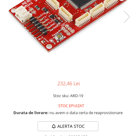
LCD
Module
Adaptoare si convertoare
ADC
Audio
CAN
Convertor nivel logic
Convertor USB la serial
Datalogger
232,46 Lei
LCD
Stoc sku: ARD-19
Module
STOC EPUIZAT
Multiplexor
Durata de livrare:
nu avem o data certa de reaprovizionare
Radio
Releu
ALERTA STOC
RS-232