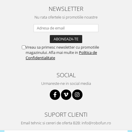
Puzzle mecanic Ugears
NEWSLETTER
Organizator de chei Wunderkey
Nu rata ofertele si promotiile noastre
Constructor foto Mozabrick &
Qbrix
Puzzle lemn Cluebox
Vreau sa primesc newsletter cu promotiile
Jocuri de societate
magazinului. Afla mai multe in
Politica de
Mecanice
Confidentialitate
3D Printer & CNC
SOCIAL
Actuator
Altele
Urmareste-ne in social media
Driver
Altele
DC
SUPORT CLIENTI
Servo
Email tehnic si cereri de oferta B2B: info@robofun.ro
Stepper