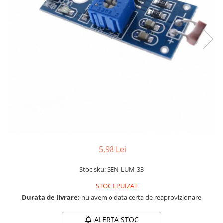
RS-232
Micro:bit
PIR
Motor 25D
Motor 37D
RS-485
Nvidia
Radar
Motoreductor plastic
RTC
Olinuxino
Sonar
Stepper
Telecomenzi
Photon
Sunet
Sub-Micro
PIC
Tensiune
Tamiya
Platforme de dezvoltare
Termocuple
Roti si Senile
Python
Video
Rulmenti
Teensy
Vreme
Sasiu
Thing
Servomotoare
5,98 Lei
TI
Suruburi, Piulite, Conectare
Stoc sku: SEN-LUM-33
STOC EPUIZAT
Durata de livrare:
nu avem o data certa de reaprovizionare
ALERTA STOC