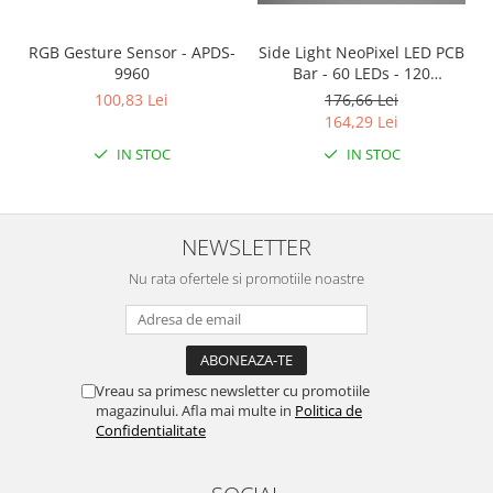
RGB Gesture Sensor - APDS-
Side Light NeoPixel LED PCB
9960
Bar - 60 LEDs - 120
LED/metru - 500mm Long
100,83 Lei
176,66 Lei
164,29 Lei
IN STOC
IN STOC
NEWSLETTER
Nu rata ofertele si promotiile noastre
Vreau sa primesc newsletter cu promotiile
magazinului. Afla mai multe in
Politica de
Confidentialitate