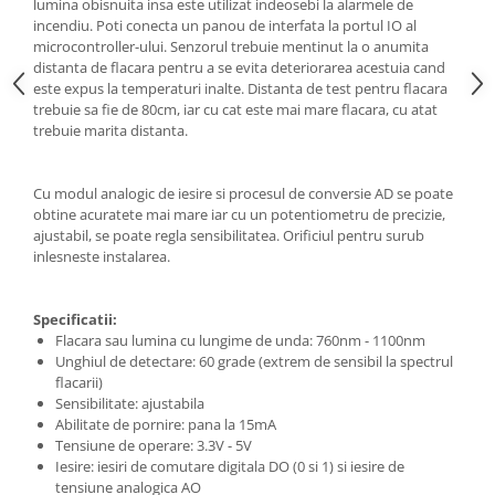
lumina obisnuita insa este utilizat indeosebi la alarmele de
incendiu. Poti conecta un panou de interfata la portul IO al
microcontroller-ului. Senzorul trebuie mentinut la o anumita
distanta de flacara pentru a se evita deteriorarea acestuia cand
este expus la temperaturi inalte. Distanta de test pentru flacara
trebuie sa fie de 80cm, iar cu cat este mai mare flacara, cu atat
trebuie marita distanta.
Cu modul analogic de iesire si procesul de conversie AD se poate
obtine acuratete mai mare iar cu un potentiometru de precizie,
ajustabil, se poate regla sensibilitatea. Orificiul pentru surub
inlesneste instalarea.
Specificatii:
Flacara sau lumina cu lungime de unda: 760nm - 1100nm
Unghiul de detectare: 60 grade (extrem de sensibil la spectrul
flacarii)
Sensibilitate: ajustabila
Abilitate de pornire: pana la 15mA
Tensiune de operare: 3.3V - 5V
Iesire: iesiri de comutare digitala DO (0 si 1) si iesire de
tensiune analogica AO