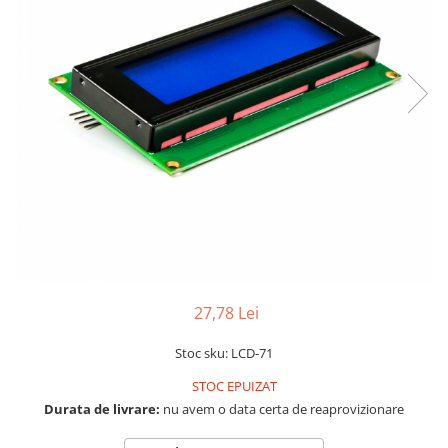
LCD
Module
Adaptoare si convertoare
ADC
Audio
CAN
Convertor nivel logic
Convertor USB la serial
Datalogger
LCD
27,78 Lei
Module
Multiplexor
Stoc sku: LCD-71
Radio
STOC EPUIZAT
Durata de livrare:
nu avem o data certa de reaprovizionare
Releu
RS-232