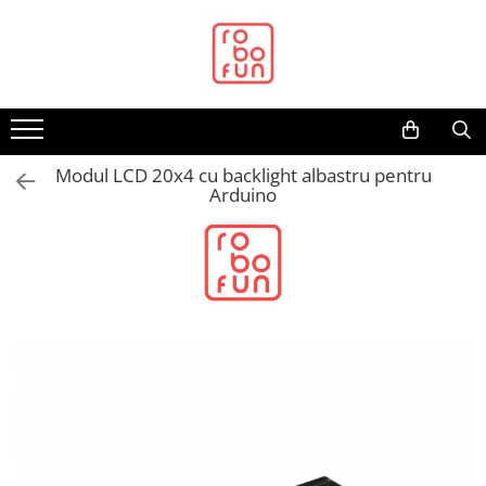
Toate Produsele
Arduino Original
Arduino Compatibil
Raspberry PI
Modul LCD 20x4 cu backlight albastru pentru
Arduino
Raspberry PI
Alimentare
Racire
Hat
Accesorii
Audio
Cabluri si Conectori
Camera
Cutii