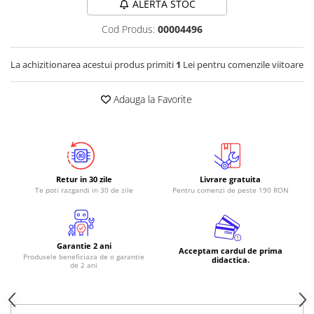
ALERTA STOC
RS-485
Cod Produs:
00004496
RTC
Telecomenzi
La achizitionarea acestui produs primiti
1
Lei pentru comenzile viitoare
Accesorii
Adauga la Favorite
Accesorii
Antene
Breadboard
Cabluri
Retur in 30 zile
Livrare gratuita
Conectori
Te poti razgandi in 30 de zile
Pentru comenzi de peste 190 RON
Cutii
Sticker
Garantie 2 ani
Acceptam cardul de prima
Componente
Produsele beneficiaza de o garantie
didactica.
de 2 ani
Butoane, Tastaturi
Condensatoare