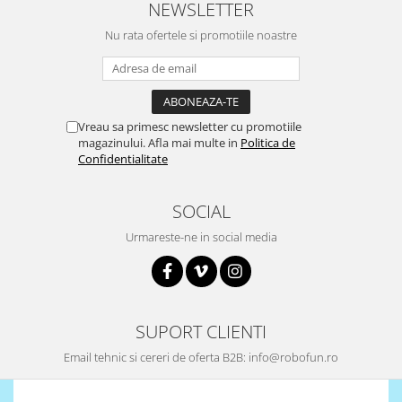
NEWSLETTER
Puzzle mecanic Ugears
Nu rata ofertele si promotiile noastre
Organizator de chei Wunderkey
Constructor foto Mozabrick &
Qbrix
Puzzle lemn Cluebox
Vreau sa primesc newsletter cu promotiile
magazinului. Afla mai multe in
Politica de
Jocuri de societate
Confidentialitate
Mecanice
3D Printer & CNC
SOCIAL
Actuator
Urmareste-ne in social media
Altele
Driver
Altele
SUPORT CLIENTI
DC
Servo
Email tehnic si cereri de oferta B2B: info@robofun.ro
Stepper