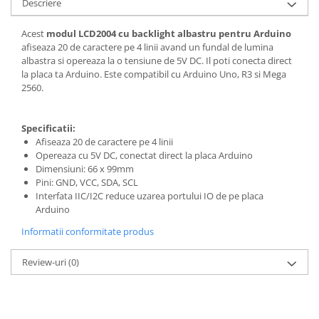
Generale
Descriere
LED
Acest
modul LCD2004 cu backlight albastru pentru Arduino
Microcontrollere AVR
afiseaza 20 de caractere pe 4 linii avand un fundal de lumina
albastra si opereaza la o tensiune de 5V DC. Il poti conecta direct
PCB - Placute Circuit
la placa ta Arduino. Este compatibil cu Arduino Uno, R3 si Mega
2560.
Rezistoare
Creion 3D 3Doodler
Specificatii:
Imprimante 3D
Afiseaza 20 de caractere pe 4 linii
Imprimante 3D
Opereaza cu 5V DC, conectat direct la placa Arduino
Dimensiuni: 66 x 99mm
3Doodler
Pini: GND, VCC, SDA, SCL
Componente
Interfata IIC/I2C reduce uzarea portului IO de pe placa
Arduino
Componente
Informatii conformitate produs
Componente E3D
Filament Premium ABS 1.75 mm
Review-uri
(0)
Filament Premium ABS 3 mm
Filament Premium PLA 1.75 mm