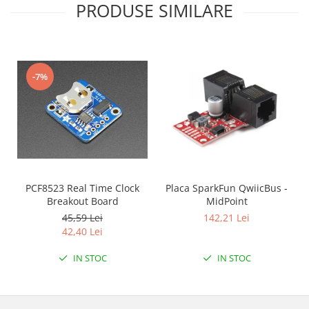
Filamente Speciale
PRODUSE SIMILARE
Prusa I3 DIY Kit
Carti
Pentru Incepatori
-7%
Kituri incepatori Arduino
Pentru Incepatori
Micro:bit
Junior Robotics
Carti
Junior Robotics
PCF8523 Real Time Clock
Placa SparkFun QwiicBus -
Breakout Board
MidPoint
Lego Education
45,59 Lei
142,21 Lei
STEM Education
42,40 Lei
Ugears
IN STOC
IN STOC
Kit Fun
Kit Roboti
Cadouri