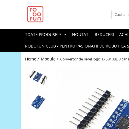
Toate Produsele
Arduino Original
TOATE PRODUSELE
NOUTATI
REDUCERI
ACHI
Arduino Compatibil
Raspberry PI
ROBOFUN CLUB - PENTRU PASIONATII DE ROBOTICA S
Raspberry PI
Home /
Module /
Convertor de nivel logic TXS0108E 8 cana
Alimentare
Racire
Hat
Accesorii
Audio
Cabluri si Conectori
Camera
Cutii