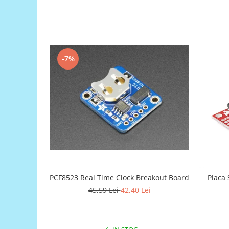
Generale
LED
Microcontrollere AVR
PCB - Placute Circuit
-7%
Rezistoare
Creion 3D 3Doodler
Imprimante 3D
Imprimante 3D
3Doodler
Componente
Componente
Componente E3D
PCF8523 Real Time Clock Breakout Board
Placa
Filament Premium ABS 1.75 mm
45,59 Lei
42,40 Lei
Filament Premium ABS 3 mm
Filament Premium PLA 1.75 mm