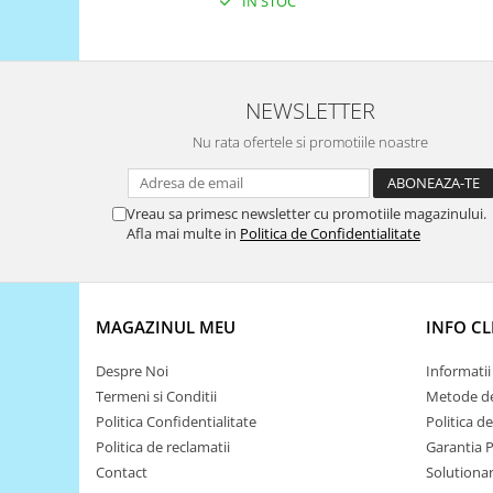
IN STOC
Filamente Speciale
Prusa I3 DIY Kit
Carti
Pentru Incepatori
NEWSLETTER
Kituri incepatori Arduino
Nu rata ofertele si promotiile noastre
Pentru Incepatori
Micro:bit
Vreau sa primesc newsletter cu promotiile magazinului.
Junior Robotics
Afla mai multe in
Politica de Confidentialitate
Carti
Junior Robotics
MAGAZINUL MEU
INFO CL
Lego Education
STEM Education
Despre Noi
Informatii 
Ugears
Termeni si Conditii
Metode de
Politica Confidentialitate
Politica d
Kit Fun
Politica de reclamatii
Garantia 
Kit Roboti
Contact
Solutionare
Cadouri