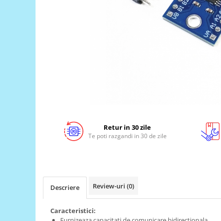
LCD
Module
Adaptoare si convertoare
ADC
Audio
CAN
Convertor nivel logic
Convertor USB la serial
Retur in 30 zile
Datalogger
Te poti razgandi in 30 de zile
LCD
Module
Multiplexor
Review-uri
(0)
Descriere
Radio
Releu
Caracteristici:
RS-232
Furnizeaza capacitati de comunicare bidirectionala