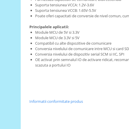
Suporta tensiunea VCCA: 1.2V-3.6V
RS-485
Suporta tensiunea VCCB: 1.65V-5.5V
Poate oferi capacitati de conversie de nivel comun, cum ar
RTC
Telecomenzi
Principalele aplicatii:
Module MCU de 5V si 3.3V
Accesorii
Module MCU de 3.3V si 5V
Accesorii
Compatibil cu alte dispozitive de comunicare
Conversia nivelului de comunicare intre MCU si card SD
Antene
Conversia nivelului de dispozitiv serial SCM si IIC, SPI
OE activat prin semnalul IO de activare ridicat, recom
Breadboard
scazuta a portului IO
Cabluri
Conectori
Cutii
Sticker
Informatii conformitate produs
Componente
Butoane, Tastaturi
Condensatoare