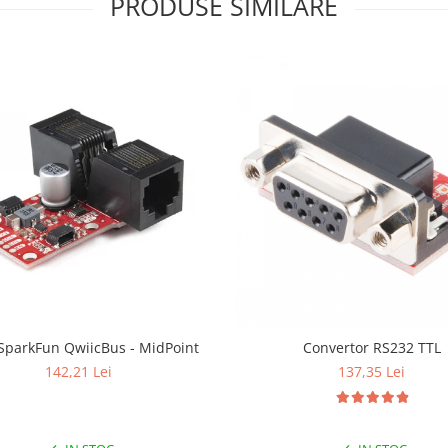
PRODUSE SIMILARE
 SparkFun QwiicBus - MidPoint
Convertor RS232 TTL
142,21 Lei
137,35 Lei