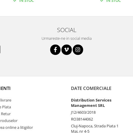
IN STOC
IN STOC
SOCIAL
Urmareste-ne in social media
IENTI
DATE COMERCIALE
livrare
Distribution Services
Management SRL
 Plata
J12/4603/2018
e Retur
RO38144062
Produselor
Cluj-Napoca, Strada Piata 1
a online a litigiilor
Mai, nr 4-5