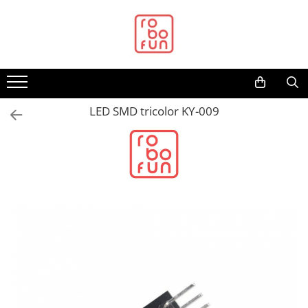
Toate Produsele
Arduino Original
Arduino Compatibil
Raspberry PI
LED SMD tricolor KY-009
Raspberry PI
Alimentare
Racire
Hat
Accesorii
Audio
Cabluri si Conectori
Camera
Cutii