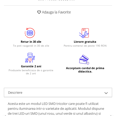
RS-485
Adauga la Favorite
RTC
Telecomenzi
Accesorii
Accesorii
Retur in 30 zile
Livrare gratuita
Antene
Te poti razgandi in 30 de zile
Pentru comenzi de peste 190 RON
Breadboard
Cabluri
Garantie 2 ani
Acceptam cardul de prima
Conectori
Produsele beneficiaza de o garantie
didactica.
de 2 ani
Cutii
Sticker
Descriere
Componente
Butoane, Tastaturi
Acesta este un modul LED SMD tricolor care poate fi utilizat
pentru iluminarea intr-o varietate de aplicatii. Modulul dispune
Condensatoare
de trei LED-uri SMD (unul rosu, unul verde si unul albastru) si