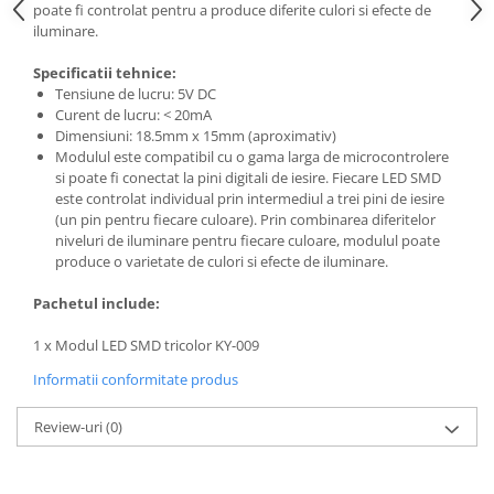
Generale
poate fi controlat pentru a produce diferite culori si efecte de
iluminare.
LED
Microcontrollere AVR
Specificatii tehnice:
Tensiune de lucru: 5V DC
PCB - Placute Circuit
Curent de lucru: < 20mA
Dimensiuni: 18.5mm x 15mm (aproximativ)
Rezistoare
Modulul este compatibil cu o gama larga de microcontrolere
Creion 3D 3Doodler
si poate fi conectat la pini digitali de iesire. Fiecare LED SMD
este controlat individual prin intermediul a trei pini de iesire
Imprimante 3D
(un pin pentru fiecare culoare). Prin combinarea diferitelor
Imprimante 3D
niveluri de iluminare pentru fiecare culoare, modulul poate
produce o varietate de culori si efecte de iluminare.
3Doodler
Componente
Pachetul include:
Componente
1 x Modul LED SMD tricolor KY-009
Componente E3D
Informatii conformitate produs
Filament Premium ABS 1.75 mm
Filament Premium ABS 3 mm
Review-uri
(0)
Filament Premium PLA 1.75 mm