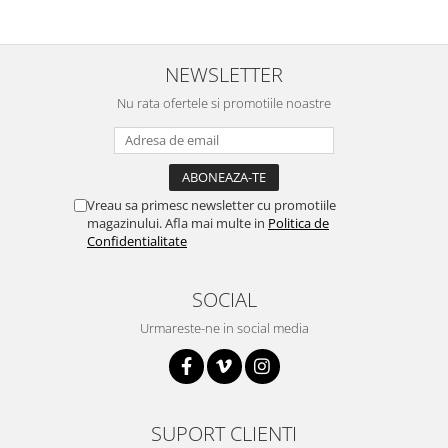
Puzzle mecanic Ugears
Organizator de chei Wunderkey
NEWSLETTER
Constructor foto Mozabrick &
Qbrix
Nu rata ofertele si promotiile noastre
Puzzle lemn Cluebox
Jocuri de societate
Mecanice
Vreau sa primesc newsletter cu promotiile
3D Printer & CNC
magazinului. Afla mai multe in
Politica de
Confidentialitate
Actuator
Altele
SOCIAL
Driver
Urmareste-ne in social media
Altele
DC
Servo
Stepper
SUPORT CLIENTI