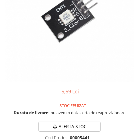
LCD
Module
Adaptoare si convertoare
ADC
Audio
CAN
Convertor nivel logic
Convertor USB la serial
Datalogger
LCD
5,59 Lei
Module
STOC EPUIZAT
Multiplexor
Durata de livrare:
nu avem o data certa de reaprovizionare
Radio
ALERTA STOC
Releu
Cod Produs:
00005441
RS-232