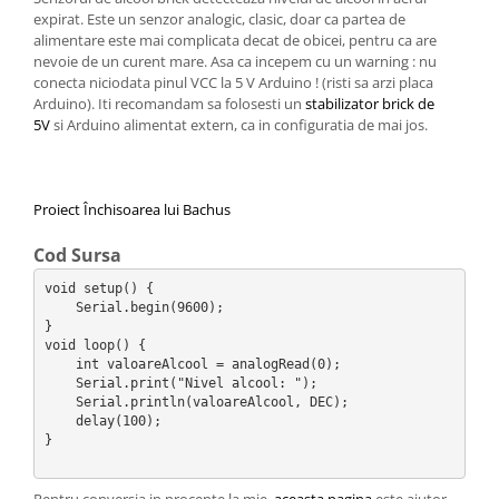
expirat. Este un senzor analogic, clasic, doar ca partea de
alimentare este mai complicata decat de obicei, pentru ca are
nevoie de un curent mare. Asa ca incepem cu un warning : nu
conecta niciodata pinul VCC la 5 V Arduino ! (risti sa arzi placa
Arduino). Iti recomandam sa folosesti un
stabilizator brick de
5V
si Arduino alimentat extern, ca in configuratia de mai jos.
Proiect Închisoarea lui Bachus
Cod Sursa
void setup() {                

    Serial.begin(9600);

}

void loop() {

    int valoareAlcool = analogRead(0);

    Serial.print("Nivel alcool: ");

    Serial.println(valoareAlcool, DEC); 

    delay(100);

}
