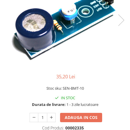
RS-232
Micro:bit
PIR
Motor 25D
Motor 37D
RS-485
Nvidia
Radar
Motoreductor plastic
RTC
Olinuxino
Sonar
Stepper
Telecomenzi
Photon
Sunet
Sub-Micro
PIC
Tensiune
Tamiya
Platforme de dezvoltare
Termocuple
Roti si Senile
Python
Video
Rulmenti
Teensy
Vreme
Sasiu
35,20 Lei
Thing
Servomotoare
TI
Suruburi, Piulite, Conectare
Stoc sku: SEN-BMT-10
IN STOC
Durata de livrare:
1 - 3 zile lucratoare
ADAUGA IN COS
Cod Produs:
00002335