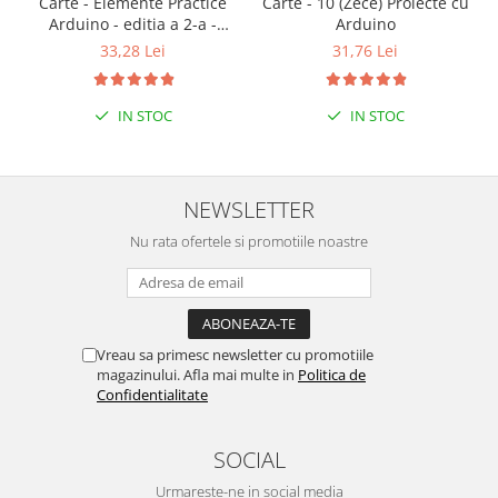
Carte - Elemente Practice
Carte - 10 (Zece) Proiecte cu
Arduino - editia a 2-a -
Arduino
limba romana
33,28 Lei
31,76 Lei
IN STOC
IN STOC
NEWSLETTER
Nu rata ofertele si promotiile noastre
Vreau sa primesc newsletter cu promotiile
magazinului. Afla mai multe in
Politica de
Confidentialitate
SOCIAL
Urmareste-ne in social media