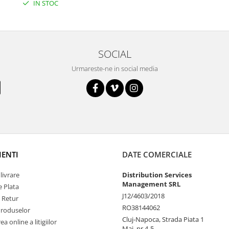
IN STOC
SOCIAL
Urmareste-ne in social media
IENTI
DATE COMERCIALE
livrare
Distribution Services
Management SRL
 Plata
J12/4603/2018
e Retur
RO38144062
Produselor
Cluj-Napoca, Strada Piata 1
a online a litigiilor
Mai, nr 4-5