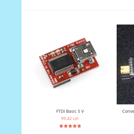
Generale
LED
Microcontrollere AVR
PCB - Placute Circuit
Rezistoare
Creion 3D 3Doodler
Imprimante 3D
Imprimante 3D
3Doodler
Componente
Componente
Componente E3D
Filament Premium ABS 1.75 mm
FTDI Basic 5 V
Conve
Filament Premium ABS 3 mm
99,42 Lei
Filament Premium PLA 1.75 mm