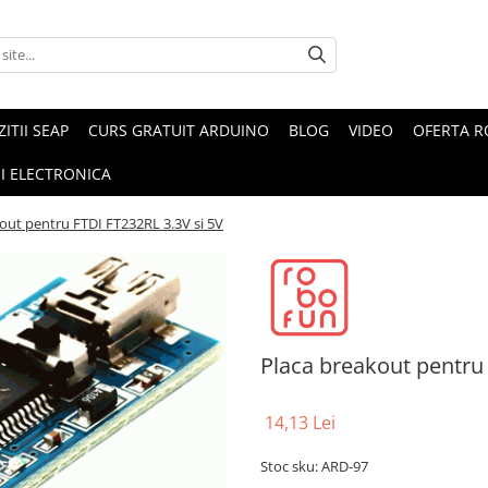
ZITII SEAP
CURS GRATUIT ARDUINO
BLOG
VIDEO
OFERTA 
I ELECTRONICA
out pentru FTDI FT232RL 3.3V si 5V
Placa breakout pentru 
14,13 Lei
Stoc sku: ARD-97