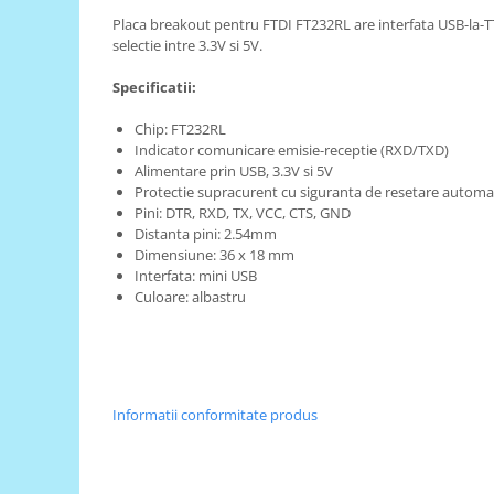
Placa breakout pentru FTDI FT232RL are interfata USB-la-TT
RS-485
selectie intre 3.3V si 5V.
RTC
Specificatii:
Telecomenzi
Chip: FT232RL
Accesorii
Indicator comunicare emisie-receptie (RXD/TXD)
Accesorii
Alimentare prin USB, 3.3V si 5V
Protectie supracurent cu siguranta de resetare autom
Antene
Pini: DTR, RXD, TX, VCC, CTS, GND
Breadboard
Distanta pini: 2.54mm
Dimensiune: 36 x 18 mm
Cabluri
Interfata: mini USB
Culoare: albastru
Conectori
Cutii
Sticker
Componente
Informatii conformitate produs
Butoane, Tastaturi
Condensatoare