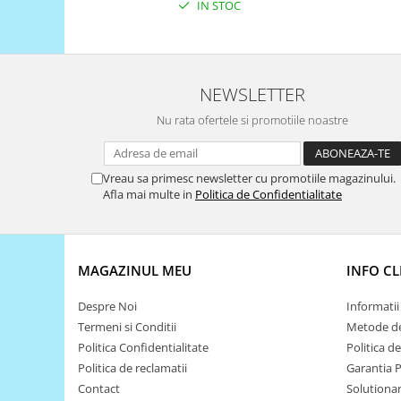
Filamente Speciale
IN STOC
Prusa I3 DIY Kit
Carti
Pentru Incepatori
NEWSLETTER
Kituri incepatori Arduino
Nu rata ofertele si promotiile noastre
Pentru Incepatori
Micro:bit
Vreau sa primesc newsletter cu promotiile magazinului.
Junior Robotics
Afla mai multe in
Politica de Confidentialitate
Carti
Junior Robotics
Lego Education
MAGAZINUL MEU
INFO CL
STEM Education
Despre Noi
Informatii 
Ugears
Termeni si Conditii
Metode de
Politica Confidentialitate
Politica d
Kit Fun
Politica de reclamatii
Garantia 
Kit Roboti
Contact
Solutionare
Cadouri