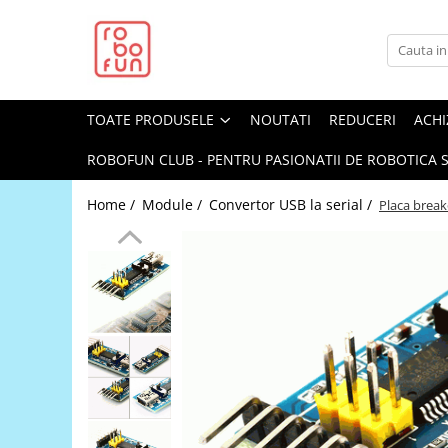
Toate Produsele
Arduino Original
TOATE PRODUSELE
NOUTATI
REDUCERI
ACHI
Arduino Compatibil
Raspberry PI
ROBOFUN CLUB - PENTRU PASIONATII DE ROBOTICA S
Raspberry PI
Home /
Module /
Convertor USB la serial /
Placa break
Alimentare
Racire
Hat
Accesorii
Audio
Cabluri si Conectori
Camera
Cutii