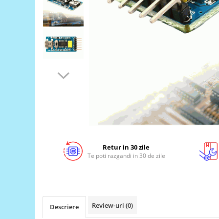
LCD
Module
Adaptoare si convertoare
ADC
Audio
CAN
Convertor nivel logic
Convertor USB la serial
Datalogger
LCD
Retur in 30 zile
Te poti razgandi in 30 de zile
Module
Multiplexor
Radio
Releu
Review-uri
(0)
Descriere
RS-232