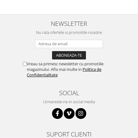
Filamente Speciale
Prusa I3 DIY Kit
Carti
NEWSLETTER
Pentru Incepatori
Nu rata ofertele si promotiile noastre
Kituri incepatori Arduino
Pentru Incepatori
Micro:bit
Vreau sa primesc newsletter cu promotiile
Junior Robotics
magazinului. Afla mai multe in
Politica de
Carti
Confidentialitate
Junior Robotics
SOCIAL
Lego Education
STEM Education
Urmareste-ne in social media
Ugears
Kit Fun
Kit Roboti
SUPORT CLIENTI
Cadouri