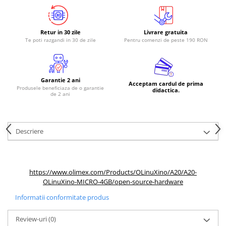
RS-485
RTC
Retur in 30 zile
Livrare gratuita
Te poti razgandi in 30 de zile
Pentru comenzi de peste 190 RON
Telecomenzi
Accesorii
Accesorii
Garantie 2 ani
Acceptam cardul de prima
Produsele beneficiaza de o garantie
Antene
didactica.
de 2 ani
Breadboard
Cabluri
Descriere
Conectori
Cutii
Sticker
https://www.olimex.com/Products/OLinuXino/A20/A20-
OLinuXino-MICRO-4GB/open-source-hardware
Componente
Butoane, Tastaturi
Informatii conformitate produs
Condensatoare
Review-uri
(0)