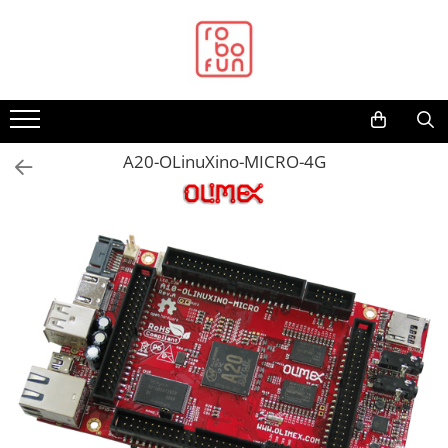
Toate Produsele
Arduino Original
Arduino Compatibil
Raspberry PI
A20-OLinuXino-MICRO-4G
Raspberry PI
Alimentare
Racire
Hat
Accesorii
Audio
Cabluri si Conectori
Camera
Cutii