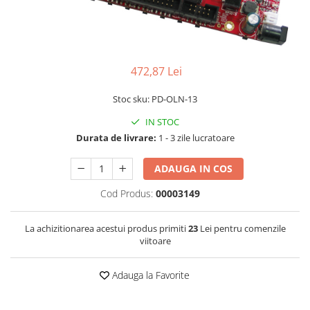
LCD
Module
Adaptoare si convertoare
472,87 Lei
ADC
Audio
Stoc sku: PD-OLN-13
CAN
IN STOC
Convertor nivel logic
Durata de livrare:
1 - 3 zile lucratoare
Convertor USB la serial
ADAUGA IN COS
Datalogger
Cod Produs:
00003149
LCD
Module
La achizitionarea acestui produs primiti
23
Lei pentru comenzile
viitoare
Multiplexor
Radio
Adauga la Favorite
Releu
RS-232