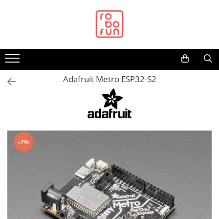
Toate Produsele
Arduino Original
Arduino Compatibil
Raspberry PI
Adafruit Metro ESP32-S2
Raspberry PI
Alimentare
Racire
Hat
-7%
Accesorii
Audio
Cabluri si Conectori
Camera
Cutii