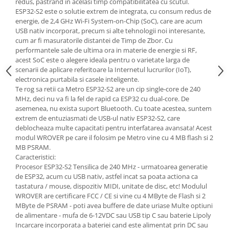
redus, pastrand in acelasi timp compatibilitatea cu scutul.
Generale
ESP32-S2 este o solutie extrem de integrata, cu consum redus de
LED
energie, de 2,4 GHz Wi-Fi System-on-Chip (SoC), care are acum
USB nativ incorporat, precum si alte tehnologii noi interesante,
Microcontrollere AVR
cum ar fi masuratorile distantei de Timp de Zbor. Cu
PCB - Placute Circuit
performantele sale de ultima ora in materie de energie si RF,
acest SoC este o alegere ideala pentru o varietate larga de
Rezistoare
scenarii de aplicare referitoare la Internetul lucrurilor (IoT),
electronica purtabila si casele inteligente.
Creion 3D 3Doodler
Te rog sa retii ca Metro ESP32-S2 are un cip single-core de 240
Imprimante 3D
MHz, deci nu va fi la fel de rapid ca ESP32 cu dual-core. De
Imprimante 3D
asemenea, nu exista suport Bluetooth. Cu toate acestea, suntem
extrem de entuziasmati de USB-ul nativ ESP32-S2, care
3Doodler
deblocheaza multe capacitati pentru interfatarea avansata! Acest
modul WROVER pe care il folosim pe Metro vine cu 4 MB flash si 2
Componente
MB PSRAM.
Componente
Caracteristici:
Procesor ESP32-S2 Tensilica de 240 MHz - urmatoarea generatie
Componente E3D
de ESP32, acum cu USB nativ, astfel incat sa poata actiona ca
Filament Premium ABS 1.75 mm
tastatura / mouse, dispozitiv MIDI, unitate de disc, etc! Modulul
WROVER are certificare FCC / CE si vine cu 4 MByte de Flash si 2
Filament Premium ABS 3 mm
MByte de PSRAM - poti avea buffere de date uriase Multe optiuni
Filament Premium PLA 1.75 mm
de alimentare - mufa de 6-12VDC sau USB tip C sau baterie Lipoly
Incarcare incorporata a bateriei cand este alimentat prin DC sau