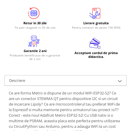
RS-485
RTC
Retur in 30 zile
Livrare gratuita
Telecomenzi
Te poti razgandi in 30 de zile
Pentru comenzi de peste 190 RON
Accesorii
Accesorii
Garantie 2 ani
Antene
Acceptam cardul de prima
Produsele beneficiaza de o garantie
didactica.
de 2 ani
Breadboard
Cabluri
Conectori
Descriere
Cutii
Ce are forma Metro si dispune de un modul WiFi ESP32-S2? Ce
Sticker
are un conector STEMMA QT pentru dispozitive I2C si un circuit
de incarcare Lipoly? Ce are microcontrolerul tau preferat WiFi de
Componente
la Espressif si multa memorie pentru urmatorul tau proiect IoT?
Butoane, Tastaturi
Corect - este noul Adafruit Metro ESP32-S2! Cu USB nativ si o
multime de PSRAM, aceasta placa este perfecta pentru utilizarea
Condensatoare
cu CircuitPython sau Arduino, pentru a adauga WiFi la un cost