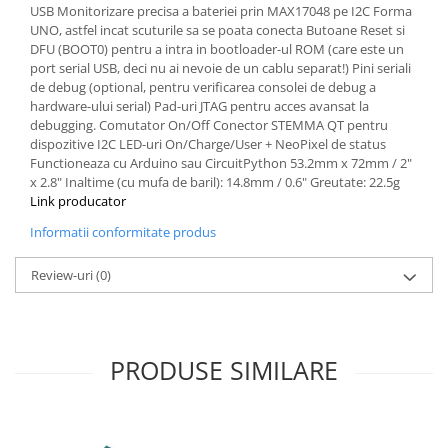
Filamente Speciale
USB Monitorizare precisa a bateriei prin MAX17048 pe I2C Forma
UNO, astfel incat scuturile sa se poata conecta Butoane Reset si
Prusa I3 DIY Kit
DFU (BOOT0) pentru a intra in bootloader-ul ROM (care este un
Carti
port serial USB, deci nu ai nevoie de un cablu separat!) Pini seriali
de debug (optional, pentru verificarea consolei de debug a
Pentru Incepatori
hardware-ului serial) Pad-uri JTAG pentru acces avansat la
Kituri incepatori Arduino
debugging. Comutator On/Off Conector STEMMA QT pentru
dispozitive I2C LED-uri On/Charge/User + NeoPixel de status
Pentru Incepatori
Functioneaza cu Arduino sau CircuitPython 53.2mm x 72mm / 2"
Micro:bit
x 2.8" Inaltime (cu mufa de baril): 14.8mm / 0.6" Greutate: 22.5g
Link producator
Junior Robotics
Informatii conformitate produs
Carti
Junior Robotics
Review-uri
(0)
Lego Education
STEM Education
Ugears
PRODUSE SIMILARE
Kit Fun
Kit Roboti
Cadouri