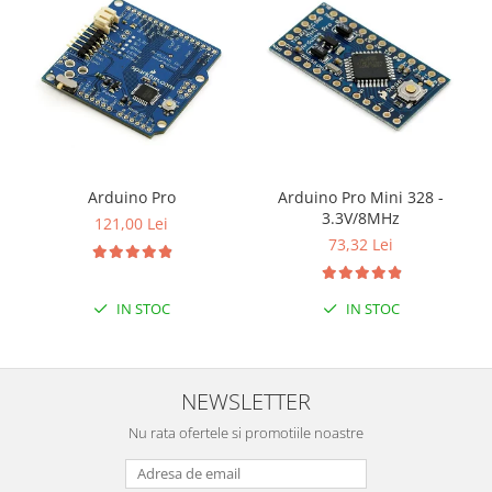
Puzzle mecanic Ugears
Organizator de chei Wunderkey
Constructor foto Mozabrick &
Qbrix
Puzzle lemn Cluebox
Jocuri de societate
Arduino Pro
Arduino Pro Mini 328 -
Mecanice
3.3V/8MHz
121,00 Lei
3D Printer & CNC
73,32 Lei
Actuator
IN STOC
IN STOC
Altele
Driver
Altele
NEWSLETTER
DC
Nu rata ofertele si promotiile noastre
Servo
Stepper