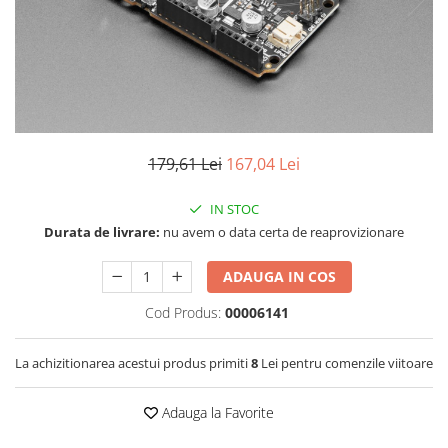
LCD
Module
Adaptoare si convertoare
ADC
Audio
179,61 Lei
167,04 Lei
CAN
Convertor nivel logic
IN STOC
Convertor USB la serial
Durata de livrare:
nu avem o data certa de reaprovizionare
Datalogger
ADAUGA IN COS
LCD
Cod Produs:
00006141
Module
Multiplexor
La achizitionarea acestui produs primiti
8
Lei pentru comenzile viitoare
Radio
Adauga la Favorite
Releu
RS-232