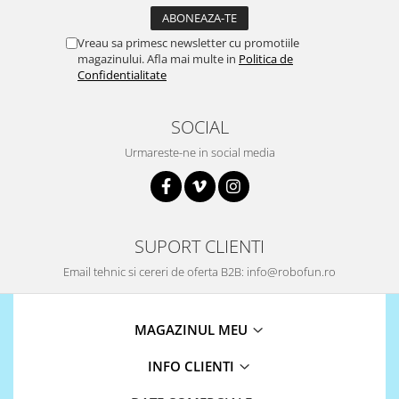
Encoder
Mecanice
Vreau sa primesc newsletter cu promotiile
Motoare
magazinului. Afla mai multe in
Politica de
Confidentialitate
Micro Metal
Motoare
SOCIAL
Motor 25D
Urmareste-ne in social media
Motor 37D
Motoreductor plastic
Stepper
Sub-Micro
SUPORT CLIENTI
Tamiya
Roti si Senile
Email tehnic si cereri de oferta B2B: info@robofun.ro
Rulmenti
Sasiu
MAGAZINUL MEU
Servomotoare
INFO CLIENTI
Suruburi, Piulite, Conectare