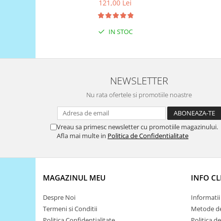
Filamente Speciale
121,00 Lei
Prusa I3 DIY Kit
Carti
IN STOC
Pentru Incepatori
Kituri incepatori Arduino
Pentru Incepatori
NEWSLETTER
Micro:bit
Nu rata ofertele si promotiile noastre
Junior Robotics
Carti
Vreau sa primesc newsletter cu promotiile magazinului.
Junior Robotics
Afla mai multe in
Politica de Confidentialitate
Lego Education
STEM Education
Ugears
MAGAZINUL MEU
INFO CL
Kit Fun
Despre Noi
Informatii 
Kit Roboti
Termeni si Conditii
Metode de
Cadouri
Politica Confidentialitate
Politica d