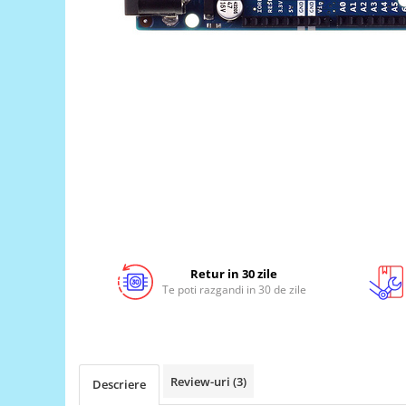
LCD
Module
Adaptoare si convertoare
ADC
Audio
CAN
Convertor nivel logic
Convertor USB la serial
Datalogger
LCD
Retur in 30 zile
Te poti razgandi in 30 de zile
Module
Multiplexor
Radio
Releu
Review-uri
(3)
Descriere
RS-232