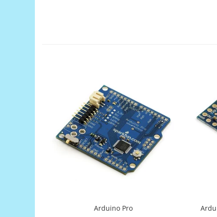
Generale
LED
Microcontrollere AVR
PCB - Placute Circuit
Rezistoare
Creion 3D 3Doodler
Imprimante 3D
Imprimante 3D
3Doodler
Componente
Componente
Componente E3D
Filament Premium ABS 1.75 mm
Filament Premium ABS 3 mm
Filament Premium PLA 1.75 mm
Arduino Pro
Ardu