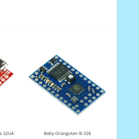
Baby Orangutan B-328
a 32U4
AVR-T3