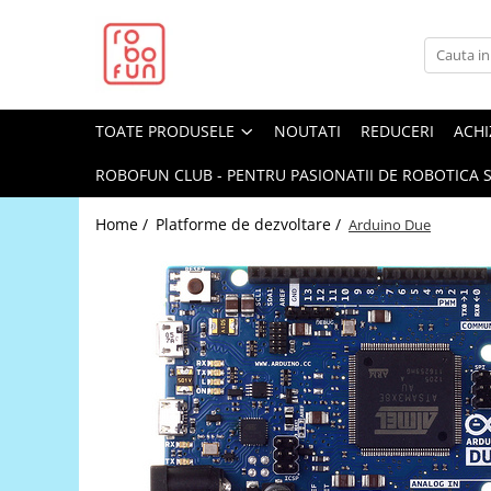
Toate Produsele
Arduino Original
TOATE PRODUSELE
NOUTATI
REDUCERI
ACHI
Arduino Compatibil
Raspberry PI
ROBOFUN CLUB - PENTRU PASIONATII DE ROBOTICA S
Raspberry PI
Home /
Platforme de dezvoltare /
Arduino Due
Alimentare
Racire
Hat
Accesorii
Audio
Cabluri si Conectori
Camera
Cutii