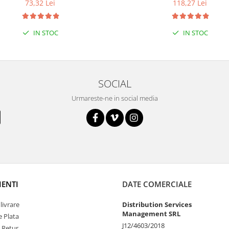
73,32 Lei
118,27 Lei
IN STOC
IN STOC
SOCIAL
Urmareste-ne in social media
IENTI
DATE COMERCIALE
livrare
Distribution Services
Management SRL
 Plata
J12/4603/2018
e Retur