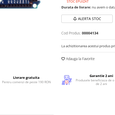
STOC EPUIZAT
Durata de livrare:
nu avem o data
ALERTA STOC
Cod Produs:
00004134
La achizitionarea acestui produs pr
Adauga la Favorite
Garantie 2 ani
Livrare gratuita
Produsele beneficiaza de o
Pentru comenzi de peste 190 RON
de 2 ani