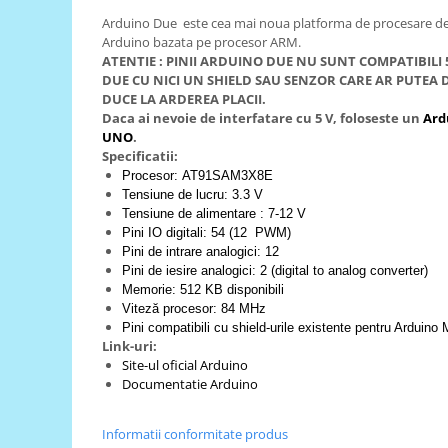
Arduino Due este cea mai noua platforma de procesare de 
RS-485
Arduino bazata pe procesor ARM.
RTC
ATENTIE : PINII ARDUINO DUE NU SUNT COMPATIBILI 
DUE CU NICI UN SHIELD SAU SENZOR CARE AR PUTEA DA
Telecomenzi
DUCE LA ARDEREA PLACII.
Daca ai nevoie de interfatare cu 5 V, foloseste un
Ard
Accesorii
UNO
.
Accesorii
Specificatii:
Procesor:
AT91SAM3X8E
Antene
Tensiune de lucru: 3.3 V
Breadboard
Tensiune de alimentare : 7-12 V
Pini IO digitali: 54 (12 PWM)
Cabluri
Pini de intrare analogici: 12
Conectori
Pini de iesire analogici: 2 (digital to analog converter)
Memorie: 512 KB disponibili
Cutii
Viteză procesor: 84 MHz
Pini compatibili cu shield-urile existente pentru Arduino
Sticker
Link-uri:
Componente
Site-ul oficial Arduino
Documentatie Arduino
Butoane, Tastaturi
Condensatoare
Informatii conformitate produs