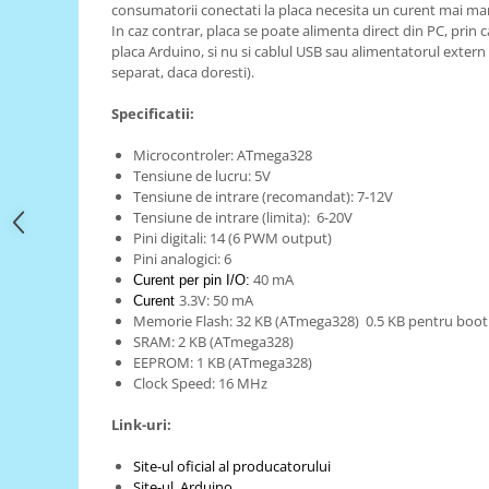
Filamente Speciale
consumatorii conectati la placa necesita un curent mai ma
In caz contrar, placa se poate alimenta direct din PC, prin
Prusa I3 DIY Kit
placa Arduino, si nu si cablul USB sau alimentatorul extern
Carti
separat, daca doresti).
Pentru Incepatori
Specificatii:
Kituri incepatori Arduino
Microcontroler: ATmega328
Pentru Incepatori
Tensiune de lucru:
5V
Micro:bit
Tensiune de intrare (recomandat):
7-12V
Tensiune de intrare (limita): 6-20V
Junior Robotics
Pini digitali: 14 (6 PWM output)
Carti
Pini analogici:
6
40 mA
Curent per pin I/O:
Junior Robotics
3.3V: 50 mA
Curent
Memorie Flash: 32 KB (ATmega328) 0.5 KB pentru boot
Lego Education
SRAM: 2 KB (ATmega328)
STEM Education
EEPROM:
1 KB (ATmega328)
Clock Speed: 16 MHz
Ugears
Kit Fun
Link-uri:
Kit Roboti
Site-ul oficial al producatorului
Cadouri
Site-ul Arduino