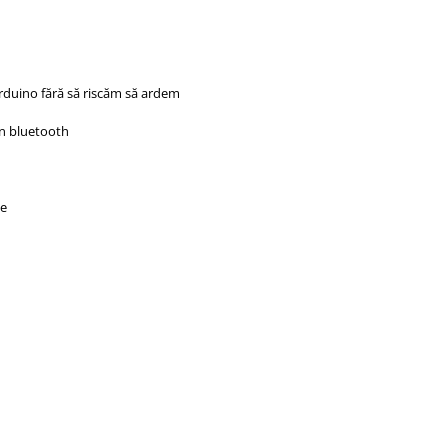
duino fără să riscăm să ardem
in bluetooth
ie