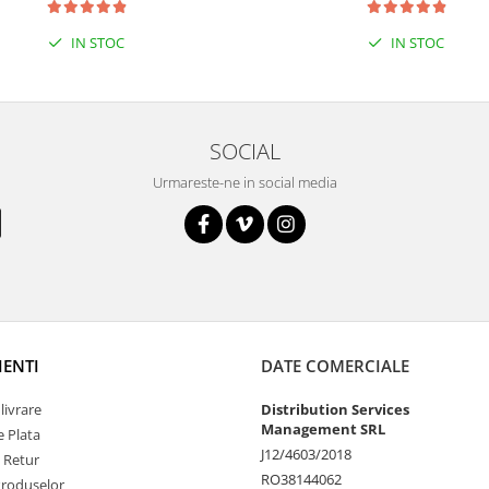
IN STOC
IN STOC
SOCIAL
Urmareste-ne in social media
IENTI
DATE COMERCIALE
livrare
Distribution Services
Management SRL
 Plata
J12/4603/2018
e Retur
RO38144062
Produselor