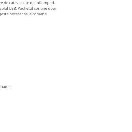
re de cateva sute de miliamperi.
 cablul USB. Pachetul contine doar
 (este necesar sa le comanzi
loader