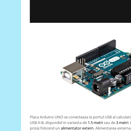
Generale
LED
Microcontrollere AVR
PCB - Placute Circuit
Rezistoare
Creion 3D 3Doodler
Imprimante 3D
Imprimante 3D
3Doodler
Componente
Componente
Componente E3D
Filament Premium ABS 1.75 mm
Filament Premium ABS 3 mm
Placa Arduino UNO se conecteaza la portul USB al calculato
Filament Premium PLA 1.75 mm
USB A-B, disponibil in varianta de
1.5 metri
sau de
3 metri
.
priza) folosind un
alimentator extern
. Alimentarea externa 