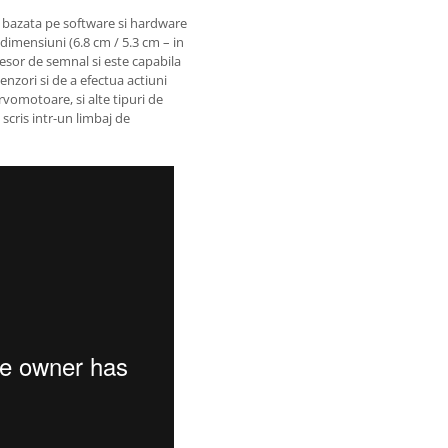
bazata pe software si hardware
 dimensiuni (6.8 cm / 5.3 cm – in
cesor de semnal si este capabila
enzori si de a efectua actiuni
vomotoare, si alte tipuri de
scris intr-un limbaj de