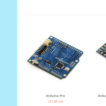
Encoder
Mecanice
Motoare
Micro Metal
Motoare
Motor 25D
Motor 37D
Motoreductor plastic
Stepper
Sub-Micro
Tamiya
Roti si Senile
Rulmenti
Sasiu
Servomotoare
Arduino Pro
Ardu
Suruburi, Piulite, Conectare
121,00 Lei