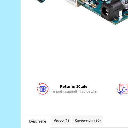
LCD
Module
Adaptoare si convertoare
ADC
Audio
CAN
Convertor nivel logic
Convertor USB la serial
Datalogger
LCD
Retur in 30 zile
Te poti razgandi in 30 de zile
Module
Multiplexor
Radio
Releu
Video
(1)
Review-uri
(80)
Descriere
RS-232