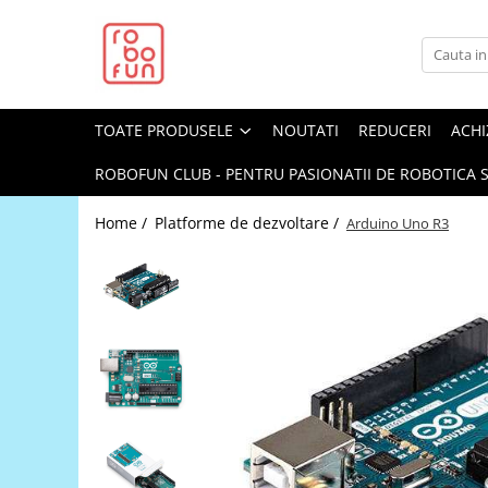
Toate Produsele
Arduino Original
TOATE PRODUSELE
NOUTATI
REDUCERI
ACHI
Arduino Compatibil
Raspberry PI
ROBOFUN CLUB - PENTRU PASIONATII DE ROBOTICA S
Raspberry PI
Home /
Platforme de dezvoltare /
Arduino Uno R3
Alimentare
Racire
Hat
Accesorii
Audio
Cabluri si Conectori
Camera
Cutii