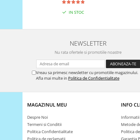
Platforme de dezvoltare
Arduino
IN STOC
Raspberry
.NET
Android
NEWSLETTER
ARM
Nu rata ofertele si promotiile noastre
AVR
Espruino
Vreau sa primesc newsletter cu promotiile magazinului.
Afla mai multe in
Politica de Confidentialitate
Feather
Flora
FPGA
MAGAZINUL MEU
INFO CL
Intel
Latte Panda
Despre Noi
Informatii 
Termeni si Conditii
Metode de
Micro:bit
Politica Confidentialitate
Politica d
Nvidia
Politica de reclamatii
Garantia 