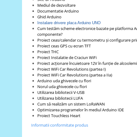
Mediul de dezvoltare
Puzzle mecanic Ugears
Documentatie Arduino
Organizator de chei Wunderkey
Ghid Arduino
Instalare drivere placa Arduino UNO
Constructor foto Mozabrick &
Cum testăm scheme electronice bazate pe platforma Ar
Qbrix
componente?
Proiect ceas/calendar cu termometru și configurare pr
Puzzle lemn Cluebox
Proiect ceas GPS cu ecran TFT
Jocuri de societate
Proiect THC
Proiect Instalatie de Craciun WiFi
Mecanice
Proiect acționare încuietoare 12V în funție de alcoolem
3D Printer & CNC
Proiect WiFi Car Revolutions (partea I)
Proiect WiFi Car Revolutions (partea a IIa)
Actuator
Arduino uda ghivecele cu flori
Altele
Norul uda ghivecele cu flori
Utilizarea bibliotecii V-USB
Driver
Utilizarea bibliotecii LUFA
Cum să realizăm un sistem LoRaWAN
Altele
Optimizarea programelor în mediul Arduino IDE
DC
Proiect Touchless Heart
Servo
Informatii conformitate produs
Stepper