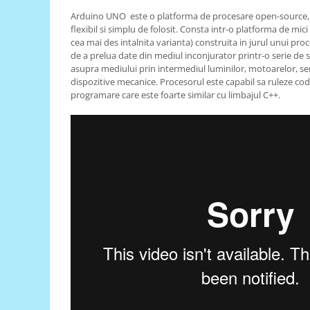
Arduino UNO este o platforma de procesare open-source, 
RS-485
flexibil si simplu de folosit. Consta intr-o platforma de mici
RTC
cea mai des intalnita varianta) construita in jurul unui pro
de a prelua date din mediul inconjurator printr-o serie de s
Telecomenzi
asupra mediului prin intermediul luminilor, motoarelor, ser
dispozitive mecanice. Procesorul este capabil sa ruleze cod 
Accesorii
programare care este foarte similar cu limbajul C++.
Accesorii
Antene
Breadboard
Cabluri
Conectori
Cutii
Sticker
Componente
Butoane, Tastaturi
Condensatoare