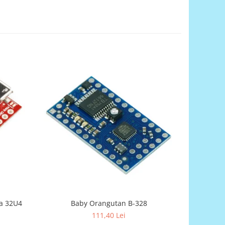
Baby Orangutan B-328
a 32U4
AVR-T3
111,40 Lei