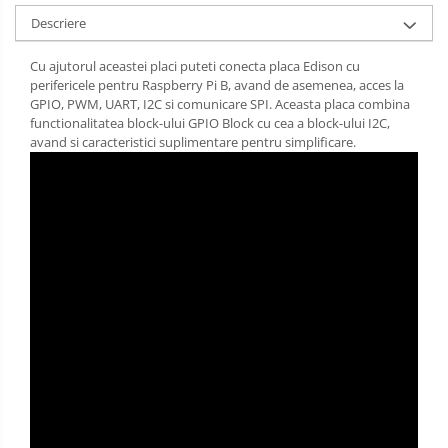
Descriere
Cu ajutorul aceastei placi puteti conecta placa Edison cu
perifericele pentru Raspberry Pi B, avand de asemenea, acces la
GPIO, PWM, UART, I2C si comunicare SPI. Aceasta placa combina
functionalitatea block-ului GPIO Block cu cea a block-ului I2C,
avand si caracteristici suplimentare pentru simplificare.