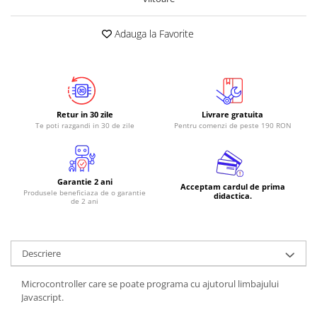
RS-485
Adauga la Favorite
RTC
Telecomenzi
Accesorii
Accesorii
Retur in 30 zile
Livrare gratuita
Antene
Te poti razgandi in 30 de zile
Pentru comenzi de peste 190 RON
Breadboard
Cabluri
Garantie 2 ani
Acceptam cardul de prima
Conectori
Produsele beneficiaza de o garantie
didactica.
de 2 ani
Cutii
Sticker
Descriere
Componente
Butoane, Tastaturi
Microcontroller care se poate programa cu ajutorul limbajului
Javascript.
Condensatoare