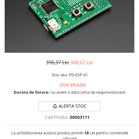
LCD
Module
Adaptoare si convertoare
ADC
Audio
CAN
Convertor nivel logic
396,37 Lei
368,62 Lei
Convertor USB la serial
Stoc sku: PD-ESP-01
Datalogger
STOC EPUIZAT
LCD
Durata de livrare:
nu avem o data certa de reaprovizionare
Module
ALERTA STOC
Multiplexor
Cod Produs:
00003111
Radio
Releu
La achizitionarea acestui produs primiti
18
Lei pentru comenzile
RS-232
viitoare