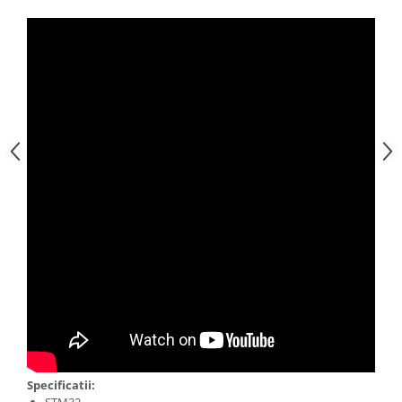
Generale
LED
Microcontrollere AVR
PCB - Placute Circuit
Rezistoare
Creion 3D 3Doodler
Imprimante 3D
Imprimante 3D
3Doodler
Componente
Componente
Componente E3D
Filament Premium ABS 1.75 mm
Filament Premium ABS 3 mm
Filament Premium PLA 1.75 mm
Specificatii:
STM32