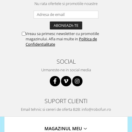
Encoder
Nu rata ofertele si promotiile noastre
Mecanice
Motoare
Micro Metal
Vreau sa primesc newsletter cu promotiile
Motoare
magazinului. Afla mai multe in
Politica de
Motor 25D
Confidentialitate
Motor 37D
Motoreductor plastic
SOCIAL
Stepper
Urmareste-ne in social media
Sub-Micro
Tamiya
Roti si Senile
Rulmenti
SUPORT CLIENTI
Sasiu
Email tehnic si cereri de oferta B2B: info@robofun.ro
Servomotoare
Suruburi, Piulite, Conectare
MAGAZINUL MEU