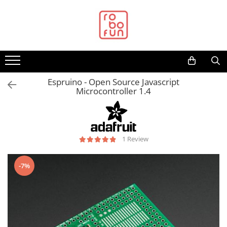
Toate Produsele
Arduino Original
Arduino Compatibil
Raspberry PI
Espruino - Open Source Javascript
Microcontroller 1.4
Raspberry PI
Alimentare
Racire
1 Review
Hat
Accesorii
-7%
Audio
Cabluri si Conectori
Camera
Cutii