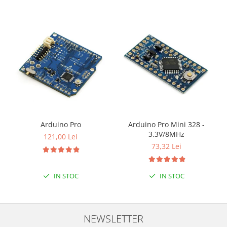
Puzzle mecanic Ugears
Organizator de chei Wunderkey
Constructor foto Mozabrick &
Qbrix
Puzzle lemn Cluebox
Jocuri de societate
Mecanice
3D Printer & CNC
Arduino Pro
Arduino Pro Mini 328 -
Actuator
3.3V/8MHz
121,00 Lei
Altele
73,32 Lei
Driver
Altele
IN STOC
IN STOC
DC
Servo
Stepper
NEWSLETTER