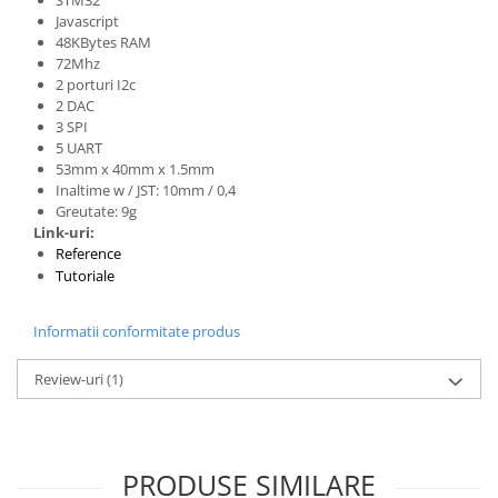
Filamente Speciale
Javascript
Prusa I3 DIY Kit
48KBytes RAM
72Mhz
Carti
2 porturi I2c
Pentru Incepatori
2 DAC
3 SPI
Kituri incepatori Arduino
5 UART
Pentru Incepatori
53mm x 40mm x 1.5mm
Inaltime w / JST: 10mm / 0,4
Micro:bit
Greutate: 9g
Junior Robotics
Link-uri:
Reference
Carti
Tutoriale
Junior Robotics
Lego Education
Informatii conformitate produs
STEM Education
Review-uri
(1)
Ugears
Kit Fun
Kit Roboti
PRODUSE SIMILARE
Cadouri