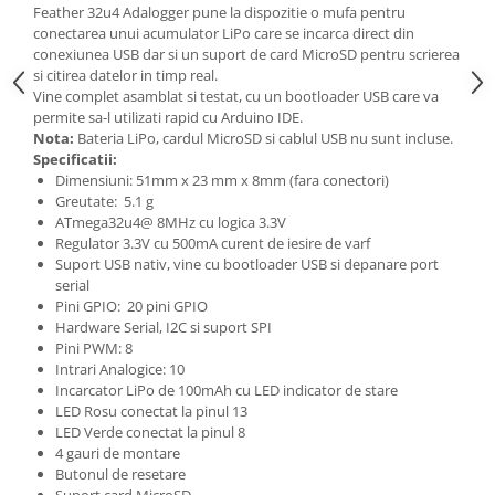
Feather 32u4 Adalogger pune la dispozitie o mufa pentru
conectarea unui acumulator LiPo care se incarca direct din
conexiunea USB dar si un suport de card MicroSD pentru scrierea
si citirea datelor in timp real.
Vine complet asamblat si testat, cu un bootloader USB care va
permite sa-l utilizati rapid cu Arduino IDE.
Nota:
Bateria LiPo, cardul MicroSD si cablul USB nu sunt incluse.
Specificatii:
Dimensiuni: 51mm x 23 mm x 8mm (fara conectori)
Greutate: 5.1 g
ATmega32u4@ 8MHz cu logica 3.3V
Regulator 3.3V cu 500mA curent de iesire de varf
Suport USB nativ, vine cu bootloader USB si depanare port
serial
Pini GPIO: 20 pini GPIO
Hardware Serial, I2C si suport SPI
Pini PWM: 8
Intrari Analogice: 10
Incarcator LiPo de 100mAh cu LED indicator de stare
LED Rosu conectat la pinul 13
LED Verde conectat la pinul 8
4 gauri de montare
Butonul de resetare
Suport card MicroSD