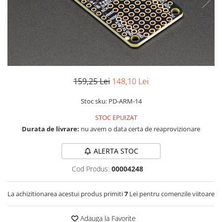
RS-232
Micro:bit
PIR
Motor 25D
Motor 37D
RS-485
Nvidia
Radar
Motoreductor plastic
RTC
Olinuxino
Sonar
Stepper
Telecomenzi
Photon
Sunet
Sub-Micro
PIC
Tensiune
Tamiya
159,25 Lei
148,10 Lei
Platforme de dezvoltare
Termocuple
Roti si Senile
Stoc sku: PD-ARM-14
Python
Video
Rulmenti
STOC EPUIZAT
Teensy
Vreme
Sasiu
Durata de livrare:
nu avem o data certa de reaprovizionare
Thing
Servomotoare
TI
Suruburi, Piulite, Conectare
ALERTA STOC
Cod Produs:
00004248
La achizitionarea acestui produs primiti
7
Lei pentru comenzile viitoare
Adauga la Favorite