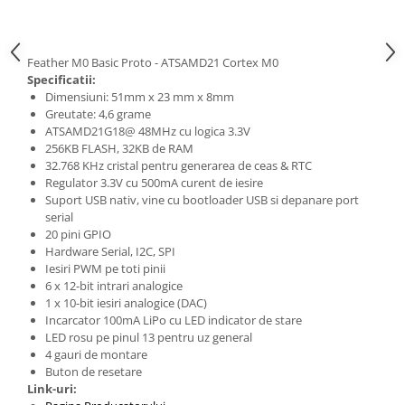
Feather M0 Basic Proto - ATSAMD21 Cortex M0
Specificatii:
Dimensiuni: 51mm x 23 mm x 8mm
Greutate: 4,6 grame
ATSAMD21G18@ 48MHz cu logica 3.3V
256KB FLASH, 32KB de RAM
32.768 KHz cristal pentru generarea de ceas & RTC
Regulator 3.3V cu 500mA curent de iesire
Suport USB nativ, vine cu bootloader USB si depanare port
serial
20 pini GPIO
Hardware Serial, I2C, SPI
Iesiri PWM pe toti pinii
6 x 12-bit intrari analogice
1 x 10-bit iesiri analogice (DAC)
Incarcator 100mA LiPo cu LED indicator de stare
LED rosu pe pinul 13 pentru uz general
4 gauri de montare
Buton de resetare
Link-uri: