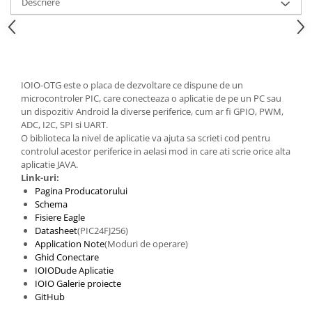
Descriere
IOIO-OTG este o placa de dezvoltare ce dispune de un
microcontroler PIC, care conecteaza o aplicatie de pe un PC sau
un dispozitiv Android la diverse periferice, cum ar fi GPIO, PWM,
ADC, I2C, SPI si UART.
O biblioteca la nivel de aplicatie va ajuta sa scrieti cod pentru
controlul acestor periferice in aelasi mod in care ati scrie orice alta
aplicatie JAVA.
Link-uri:
Pagina Producatorului
Schema
Fisiere Eagle
Datasheet
(PIC24FJ256)
Application Note
(Moduri de operare)
Ghid Conectare
IOIODude Aplicatie
IOIO Galerie proiecte
GitHub