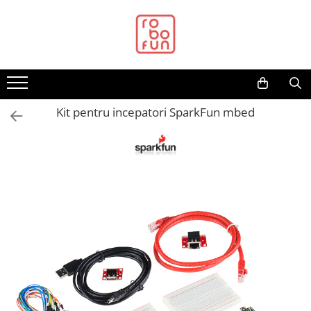
Toate Produsele
Arduino Original
Arduino Compatibil
Raspberry PI
Kit pentru incepatori SparkFun mbed
Raspberry PI
Alimentare
Racire
Hat
Accesorii
Audio
Cabluri si Conectori
Camera
Cutii