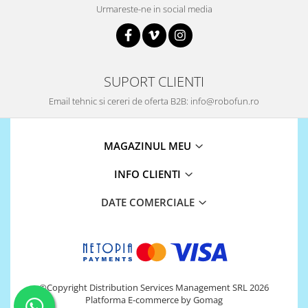
Platforme de dezvoltare
Urmareste-ne in social media
Arduino
Raspberry
.NET
SUPORT CLIENTI
Android
Email tehnic si cereri de oferta B2B: info@robofun.ro
ARM
AVR
MAGAZINUL MEU
Espruino
Feather
INFO CLIENTI
Flora
DATE COMERCIALE
FPGA
Intel
Latte Panda
Micro:bit
©Copyright Distribution Services Management SRL 2026
Platforma E-commerce by Gomag
Nvidia