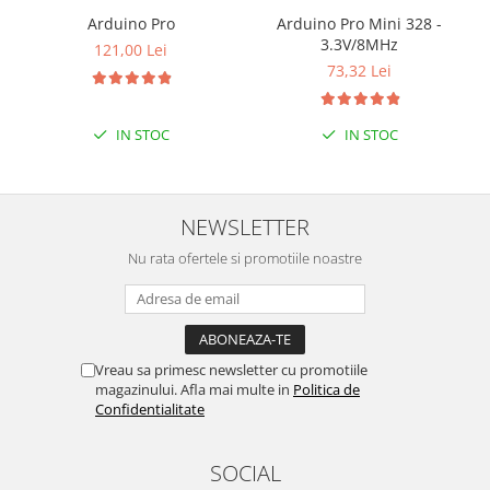
Encoder
Arduino Pro
Arduino Pro Mini 328 -
Mecanice
3.3V/8MHz
121,00 Lei
Motoare
73,32 Lei
Micro Metal
Motoare
IN STOC
IN STOC
Motor 25D
Motor 37D
Motoreductor plastic
NEWSLETTER
Stepper
Nu rata ofertele si promotiile noastre
Sub-Micro
Tamiya
Roti si Senile
Rulmenti
Vreau sa primesc newsletter cu promotiile
magazinului. Afla mai multe in
Politica de
Sasiu
Confidentialitate
Servomotoare
Suruburi, Piulite, Conectare
SOCIAL