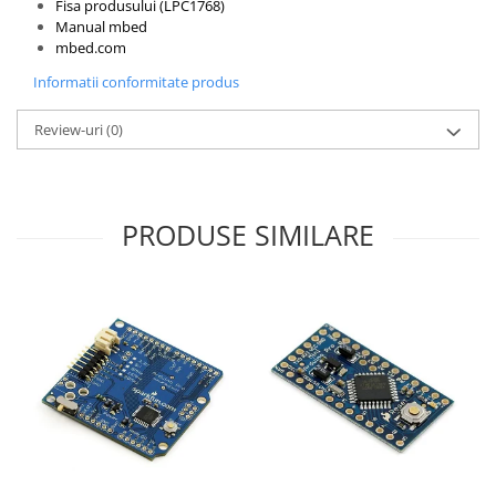
Fisa produsului (LPC1768)
Puzzle mecanic Ugears
Manual mbed
mbed.com
Organizator de chei Wunderkey
Informatii conformitate produs
Constructor foto Mozabrick &
Qbrix
Review-uri
(0)
Puzzle lemn Cluebox
Jocuri de societate
Mecanice
PRODUSE SIMILARE
3D Printer & CNC
Actuator
Altele
Driver
Altele
DC
Servo
Stepper