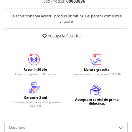
Cod Produs:
00003836
RS-485
La achizitionarea acestui produs primiti
56
Lei pentru comenzile
RTC
viitoare
Telecomenzi
Adauga la Favorite
Accesorii
Accesorii
Antene
Breadboard
Retur in 30 zile
Livrare gratuita
Cabluri
Te poti razgandi in 30 de zile
Pentru comenzi de peste 190 RON
Conectori
Cutii
Garantie 2 ani
Sticker
Acceptam cardul de prima
Produsele beneficiaza de o garantie
didactica.
de 2 ani
Componente
Butoane, Tastaturi
Condensatoare
Descriere