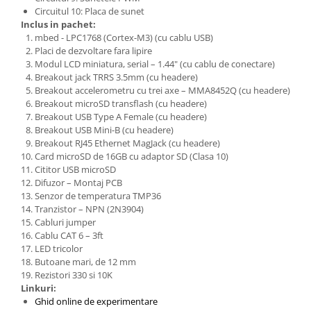
Filamente Speciale
Circuitul 10: Placa de sunet
Prusa I3 DIY Kit
Inclus in pachet:
mbed - LPC1768 (Cortex-M3) (cu cablu USB)
Carti
Placi de dezvoltare fara lipire
Pentru Incepatori
Modul LCD miniatura, serial – 1.44" (cu cablu de conectare)
Breakout jack TRRS 3.5mm (cu headere)
Kituri incepatori Arduino
Breakout accelerometru cu trei axe – MMA8452Q (cu headere)
Pentru Incepatori
Breakout microSD transflash (cu headere)
Breakout USB Type A Female (cu headere)
Micro:bit
Breakout USB Mini-B (cu headere)
Breakout RJ45 Ethernet MagJack (cu headere)
Junior Robotics
Card microSD de 16GB cu adaptor SD (Clasa 10)
Carti
Cititor USB microSD
Difuzor – Montaj PCB
Junior Robotics
Senzor de temperatura TMP36
Lego Education
Tranzistor – NPN (2N3904)
Cabluri jumper
STEM Education
Cablu CAT 6 – 3ft
LED tricolor
Ugears
Butoane mari, de 12 mm
Kit Fun
Rezistori 330 si 10K
Linkuri:
Kit Roboti
Ghid online de experimentare
Cadouri