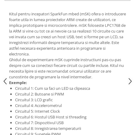
Generale
LED
Kitul pentru incepatori SparkFun mbed (mSK) ofera o introducere
foarte utila in lumea proiectelor ARM create de utilizatori, ce
Microcontrollere AVR
implica prototipare si microcontrolere. mSK foloseste LPC1768 de
PCB - Placute Circuit
la ARM si vine cu tot ce ai nevoie ca sa realizezi 10 circuite cu care
vei invata cum sa creezi un host USB, text si forme pe un LCD, sa
Rezistoare
inregistrezi informatii despre temperatura si multe altele. Este
Creion 3D 3Doodler
astfel necesara experienta anterioara in programare si
electronica.
Imprimante 3D
Ghidul de experimentare mSK cuprinde instructiuni pas-cu-pas
Imprimante 3D
despre cum sa conectezi fiecare circuit cu partile incluse. Kitul nu
necesita lipire si este recomandat oricarui utilizator ce are
3Doodler
cunostinte de programare la nivel intermediar.
Componente
Exemple:
Circuitul 1: Cum sa faci un LED sa clipeasca
Componente
Circuitul 2: Butoane si PWM
Componente E3D
Circuitul 3: LCD grafic
Circuitul 4: Accelerometrul
Filament Premium ABS 1.75 mm
Circuitul 5: Internet Clock
Filament Premium ABS 3 mm
Circuitul 6: Hostul USB Host si threading
Circuitul 7: Dispozitivul USB
Filament Premium PLA 1.75 mm
Circuitul 8: Inregistrarea temperaturii
Circuitul 9: Sunetele PWM