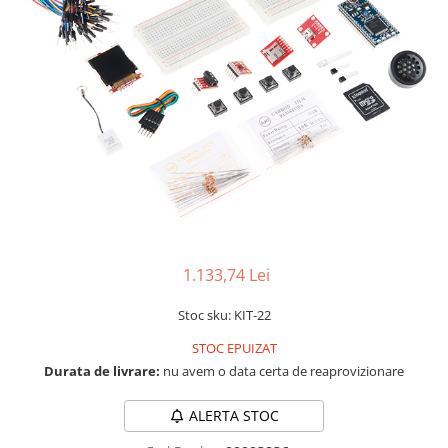
LCD
Module
Adaptoare si convertoare
ADC
Audio
CAN
Convertor nivel logic
Convertor USB la serial
Datalogger
1.133,74 Lei
LCD
Stoc sku: KIT-22
Module
STOC EPUIZAT
Multiplexor
Durata de livrare:
nu avem o data certa de reaprovizionare
Radio
Releu
ALERTA STOC
RS-232