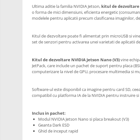
RS-485
Learning
Ultima aditie la familia NVIDIA Jetson,
kitul de dezvoltar
Retrase
RTC
o forma de mici dimensiuni, eficienta energetic (consumand doa
Shield
modelele pentru aplicatii precum clasificarea imaginilor, d
Telecomenzi
Unelte
Accesorii
si
Kitul de dezvoltare poate fi alimentat prin microUSB si vine 
Instrumente
Antene
set de senzori pentru activarea unei varietati de aplicatii de
Breadboard
Cabluri
Kitul de dezvoltare NVIDIA Jetson Nano (V3)
vine echip
JetPack, care include un pachet de suport pentru placa (B
Conectori
computerizare la nivel de GPU, procesare multimedia si mul
Cutii
Sticker
Software-ul este disponibil ca imagine pentru card SD, ceea 
compatibil cu platforma IA de la NVIDIA pentru instruire si
Butoane, Tastaturi
Condensatoare
Inclus in pachet:
Generale
Modul NVIDIA Jetson Nano si placa breakout (V3)
Geanta Dark ESD
LED
Ghid de inceput rapid
Microcontrollere AVR