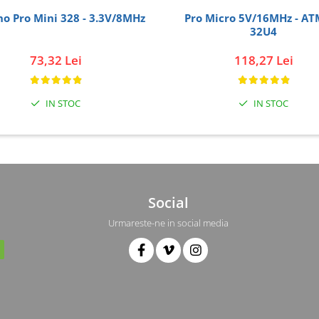
o Pro Mini 328 - 3.3V/8MHz
Pro Micro 5V/16MHz - A
32U4
73,32 Lei
118,27 Lei
IN STOC
IN STOC
Social
Urmareste-ne in social media