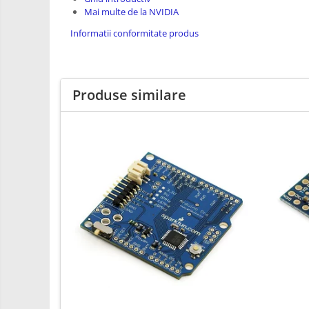
Mai multe de la NVIDIA
Carti
Informatii conformitate produs
Junior Robotics
Lego Education
STEM Education
Produse similare
Ugears
Puzzle mecanic Ugears
Organizator de chei Wunderkey
Constructor foto Mozabrick &
Qbrix
Puzzle lemn Cluebox
Jocuri de societate
3D Printer & CNC
Actuator
Altele