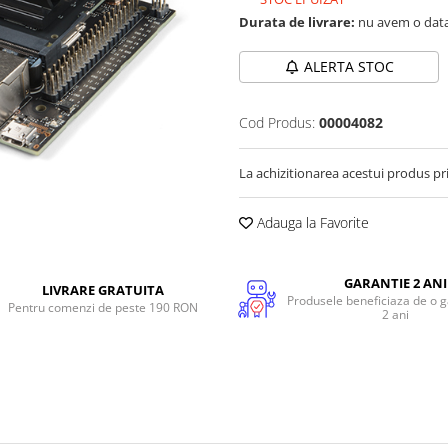
Durata de livrare:
nu avem o data
ALERTA STOC
Cod Produs:
00004082
La achizitionarea acestui produs pr
Adauga la Favorite
GARANTIE 2 ANI
LIVRARE GRATUITA
Produsele beneficiaza de o g
Pentru comenzi de peste 190 RON
2 ani