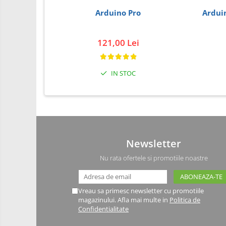
Driver
Arduino Pro
Arduin
Altele
DC
121,00 Lei
Servo
Stepper
Encoder
IN STOC
Mecanice
Motoare
Micro Metal
Motoare
Newsletter
Motor 25D
Nu rata ofertele si promotiile noastre
Motor 37D
Motoreductor plastic
Stepper
Vreau sa primesc newsletter cu promotiile
magazinului. Afla mai multe in
Politica de
Sub-Micro
Confidentialitate
Tamiya