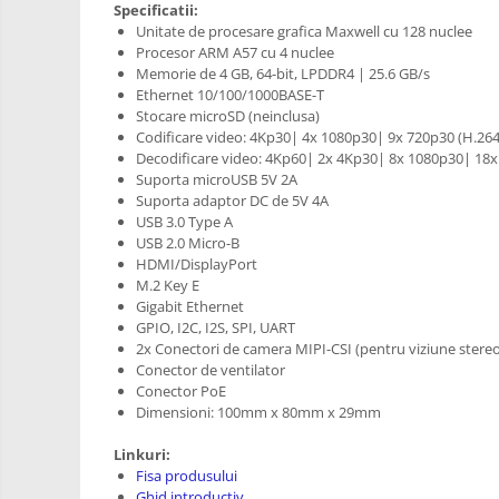
Specificatii:
PCB - Placute Circuit
Unitate de procesare grafica Maxwell cu 128 nuclee
Procesor ARM A57 cu 4 nuclee
Rezistoare
Memorie de 4 GB, 64-bit, LPDDR4 | 25.6 GB/s
Imprimante 3D
Ethernet 10/100/1000BASE-T
Stocare microSD (neinclusa)
3Doodler
Codificare video: 4Kp30| 4x 1080p30| 9x 720p30 (H.26
Decodificare video: 4Kp60| 2x 4Kp30| 8x 1080p30| 18x
Componente
Suporta microUSB 5V 2A
Componente
Suporta adaptor DC de 5V 4A
USB 3.0 Type A
Componente E3D
USB 2.0 Micro-B
Filament Premium ABS 1.75 mm
HDMI/DisplayPort
M.2 Key E
Filament Premium ABS 3 mm
Gigabit Ethernet
Filament Premium PLA 1.75 mm
GPIO, I2C, I2S, SPI, UART
2x Conectori de camera MIPI-CSI (pentru viziune stereo
Filamente Speciale
Conector de ventilator
Conector PoE
Prusa I3 DIY Kit
Dimensioni: 100mm x 80mm x 29mm
Kituri incepatori Arduino
Linkuri:
Pentru Incepatori
Fisa produsului
Ghid introductiv
Micro:bit