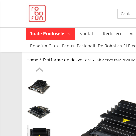
Toate Produsele
Arduino Original
Toate Produsele
Noutati
Reduceri
Ach
Arduino Compatibil
Robofun Club - Pentru Pasionatii De Robotica Si Ele
Raspberry PI
Raspberry PI
Module
Home /
Platforme de dezvoltare /
Kit dezvoltare NVIDIA
Accesorii
Alimentare
Componente
Racire
Creion 3D
Hat
3Doodler
Accesorii
Imprimante
3D
Audio
Carti
Cabluri si Conectori
Pentru
Incepatori
Camera
Junior
Cutii