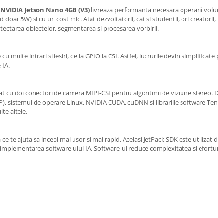
e NVIDIA Jetson Nano 4GB (V3)
livreaza performanta necesara operarii volumu
r 5W) si cu un cost mic. Atat dezvoltatorii, cat si studentii, ori creatorii, po
etectarea obiectelor, segmentarea si procesarea vorbirii.
cu multe intrari si iesiri, de la GPIO la CSI. Astfel, lucrurile devin simplific
 IA.
at cu doi conectori de camera MIPI-CSI pentru algoritmii de viziune stereo
SP), sistemul de operare Linux, NVIDIA CUDA, cuDNN si librariile software T
te altele.
ce te ajuta sa incepi mai usor si mai rapid. Acelasi JetPack SDK este utilizat 
 implementarea software-ului IA. Software-ul reduce complexitatea si eforturi