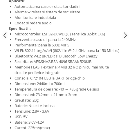
Aplicatii:
Automatizarea caselor si a altor cladiri
Alarma wireless si sistem de securitate
Monitorizare industriala
Codec si redare audio
Specificatii:
Microcontroler: ESP32-D0WDQ6 (Tensilica 32-bit LX6)
Frecventa ceasului: pana la 240MHz
Performanta: pana la 600DMIPS
Wi-Fi: 802.11 b/g/n/e/i (802.11n @ 2.4 GHz pana la 150 Mbit/s)
Bluetooth: V4.2 BR/EDR si Bluetooth Low Energy
Securitate: AES,SHA2,RSA-4096 SRAM: 520KiB
Memorie FLASH externa: 4MiB 32 I/O pini cu mai multe
circuite periferice integrate
Consola: CP2104 USB la UART bridge chip
Dimensiune: 2440mil x 700mil
Temperatura de operare: -40 ～ +85 grade Celsius
Dimensiuni: 73.2mm x 21mm x 3mm
Greutate: 20g
Baterie: Nu este inclusa
Tensiune: 2.8V - 3.6V
USB: 5V
Baterie: 3.6V-4.2V
Curent: 225mA(max)