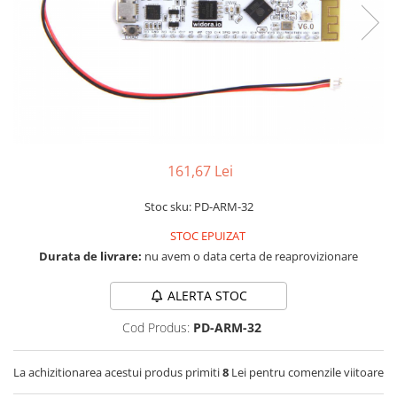
RS-232
Micro:bit
PIR
Motor 25D
Motor 37D
RS-485
Nvidia
Radar
Motoreductor plastic
RTC
Olinuxino
Sonar
Stepper
Telecomenzi
Photon
Sunet
Sub-Micro
PIC
Tensiune
Tamiya
Platforme de dezvoltare
Termocuple
Roti si Senile
161,67 Lei
Python
Video
Rulmenti
Stoc sku: PD-ARM-32
Teensy
Vreme
Sasiu
STOC EPUIZAT
Thing
Servomotoare
Durata de livrare:
nu avem o data certa de reaprovizionare
TI
Suruburi, Piulite, Conectare
ALERTA STOC
Cod Produs:
PD-ARM-32
La achizitionarea acestui produs primiti
8
Lei pentru comenzile viitoare