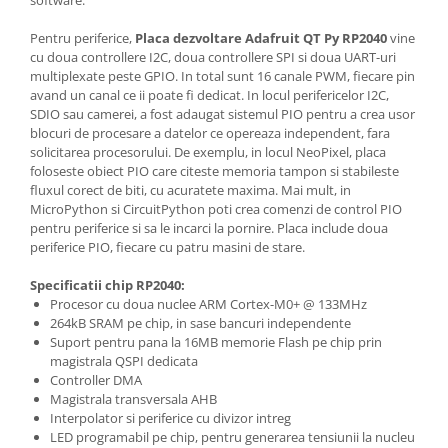
Pentru periferice,
Placa dezvoltare Adafruit QT Py RP2040
vine
cu doua controllere I2C, doua controllere SPI si doua UART-uri
multiplexate peste GPIO. In total sunt 16 canale PWM, fiecare pin
avand un canal ce ii poate fi dedicat. In locul perifericelor I2C,
SDIO sau camerei, a fost adaugat sistemul PIO pentru a crea usor
blocuri de procesare a datelor ce opereaza independent, fara
solicitarea procesorului. De exemplu, in locul NeoPixel, placa
foloseste obiect PIO care citeste memoria tampon si stabileste
fluxul corect de biti, cu acuratete maxima. Mai mult, in
MicroPython si CircuitPython poti crea comenzi de control PIO
pentru periferice si sa le incarci la pornire. Placa include doua
periferice PIO, fiecare cu patru masini de stare.
Specificatii chip RP2040:
Procesor cu doua nuclee ARM Cortex-M0+ @ 133MHz
264kB SRAM pe chip, in sase bancuri independente
Suport pentru pana la 16MB memorie Flash pe chip prin
magistrala QSPI dedicata
Controller DMA
Magistrala transversala AHB
Interpolator si periferice cu divizor intreg
LED programabil pe chip, pentru generarea tensiunii la nucleu