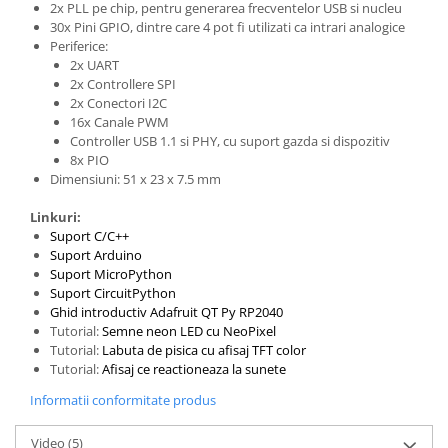
2x PLL pe chip, pentru generarea frecventelor USB si nucleu
30x Pini GPIO, dintre care 4 pot fi utilizati ca intrari analogice
Periferice:
2x UART
2x Controllere SPI
2x Conectori I2C
16x Canale PWM
Controller USB 1.1 si PHY, cu suport gazda si dispozitiv
8x PIO
Dimensiuni: 51 x 23 x 7.5 mm
Linkuri:
Suport C/C++
Suport Arduino
Suport MicroPython
Suport CircuitPython
Ghid introductiv Adafruit QT Py RP2040
Tutorial:
Semne neon LED cu NeoPixel
Tutorial:
Labuta de pisica cu afisaj TFT color
Tutorial:
Afisaj ce reactioneaza la sunete
Informatii conformitate produs
Video
(5)