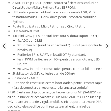
8 MB SPI chip FLASH pentru stocarea fisierelor si codurilor
CircuitPython/MicroPython. Fara EEPROM.
USB nativ - poate fi utilizat ca si consula seriala USB, MIDI,
tastatura/maus HID, disk drive pentru stocarea codurilor
Python.
Poate fi utilizata cu MicroPython sau CircuitPython
LED NeoPixel RGB
13x Pini GPIO (11 suporturi breakout si doua suporturi QT):
4x ADC de 12 biti
2x Porturi I2C (unul pe conectorul QT, unul pe suporturile
breakout)
Periferice SPI si UART, in locatii QT Py standard,
Iesiri PWM pe fiecare pin IO - pentru servomotoare, LED-
uri, etc.
6x GPIO in ordine consecutiva pentru compatibilitate PIO
Stabilizator de 3.3V cu iesire varf de 600mA
Cristal de 12 MHz
Butoane de reset si selectare bootloader, pentru restart rapid
(fara deconectare si reconectare la lansarea codului)
RP2040 este un chip puternic, cu frecventa unui M4 (SAMD51) si
cu doua nuclee ce echivaleaza cu un M0 (SAMD21). Fiind un chip
M0, nu are unitate de virgula mobila si nici suport hardware DSP,
deci calculele specifice vor fi realizate mai lent, la nivel de
software.