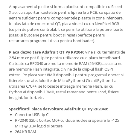
Amplasamentul pinilor si forma placii sunt compatibile cu Seeed
Xiao, cu suporturi castelate pentru lipirea la o PCB, cu spatiu de
aerisre suficient pentru componentele plasate in zona inferioara.
In plus fata de conectorul QT, placa vine si cu un NeoPixel RGB
(cu pin de putere controlabil, ce permite utilizare la putere foarte
joasa) si butoane pentru boot si reset (perfecte pentru
restartarea programului sau pentru bootloader).
Placa dezvoltare Adafruit QT Py RP2040
vine si cu terminatii de
2.54 mm ce pot fi lipite pentru utilizarea cu o placa breadboard.
Cu toate ca RP2040 are multa memorie RAM (264KB), aceasta nu
are memorie Flash integrata, ci vine de la chip-ul flash QSPI
extern. Pe placa sunt 8MB disponibili pentru programul operat si
fisierele stocate, folosite de MicroPython si CircuitPython. La
utilizarea C/C++, se foloseste intreaga memorie Flash, iar cu
Python ai disponibili 7MB, restul ramanand pentru cod, fisiere,
imagini, fonturi, etc.
Specificatii placa dezvoltare Adafruit QT Py RP2040:
Conector USB tip C
RP2040 32bit Cortex M0+ cu doua nuclee si operare la ~125
MHz @ 3.3V logici si putere
264 KB RAM