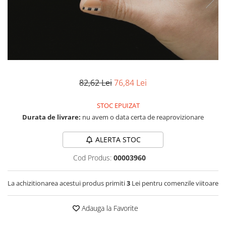
RS-232
Micro:bit
PIR
Motor 25D
Motor 37D
RS-485
Nvidia
Radar
Motoreductor plastic
RTC
Olinuxino
Sonar
Stepper
Telecomenzi
Photon
Sunet
Sub-Micro
PIC
Tensiune
Tamiya
82,62 Lei
76,84 Lei
Platforme de dezvoltare
Termocuple
Roti si Senile
Python
Video
STOC EPUIZAT
Rulmenti
Durata de livrare:
nu avem o data certa de reaprovizionare
Teensy
Vreme
Sasiu
Thing
Servomotoare
ALERTA STOC
TI
Suruburi, Piulite, Conectare
Cod Produs:
00003960
La achizitionarea acestui produs primiti
3
Lei pentru comenzile viitoare
Adauga la Favorite