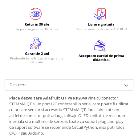
Retur in 30 zile
Livrare gratuita
Te poti razgandi in 30 de zile
Pentru comenzi de peste 190 RON
Garantie 2 ani
Acceptam cardul de prima
Produsele beneficiaza de o garantie
didactica.
de 2 ani
Descriere
Placa dezvoltare Adafruit QT Py RP2040
vine cu conector
STEMMA QT si un port I2C conectabil in serie, care poate fi utilizat
cu oricare senzor si accesoriu STEMMA QT, fara lipire. Intr-un
astfel de conector poti adauga afisaje OLED, unitati de masurare
inertiala si o multime de senzori, toate cu suport plug-and-play.
Ca suport software se recomanda CircuitPython, insa poti folosi
C/C++ sau Arduino.