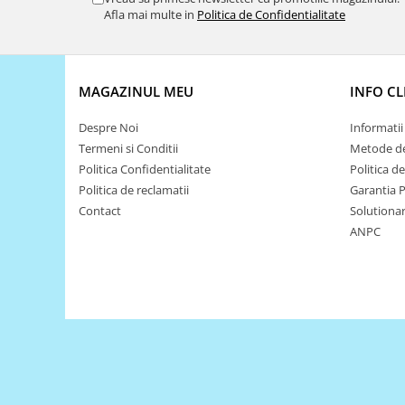
Encoder
Afla mai multe in
Politica de Confidentialitate
Mecanice
Motoare
Micro Metal
MAGAZINUL MEU
INFO CL
Motoare
Despre Noi
Informatii 
Motor 25D
Termeni si Conditii
Metode de
Motor 37D
Politica Confidentialitate
Politica d
Motoreductor plastic
Politica de reclamatii
Garantia 
Stepper
Contact
Solutionare
Sub-Micro
ANPC
Tamiya
Roti si Senile
Rulmenti
Sasiu
Servomotoare
Suruburi, Piulite, Conectare