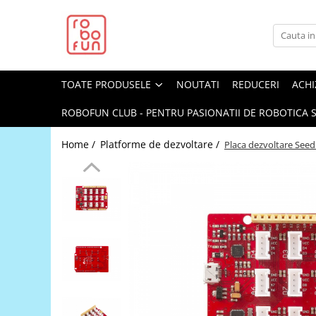
Toate Produsele
Arduino Original
TOATE PRODUSELE
NOUTATI
REDUCERI
ACHI
Arduino Compatibil
Raspberry PI
ROBOFUN CLUB - PENTRU PASIONATII DE ROBOTICA S
Raspberry PI
Home /
Platforme de dezvoltare /
Placa dezvoltare Seed
Alimentare
Racire
Hat
Accesorii
Audio
Cabluri si Conectori
Camera
Cutii