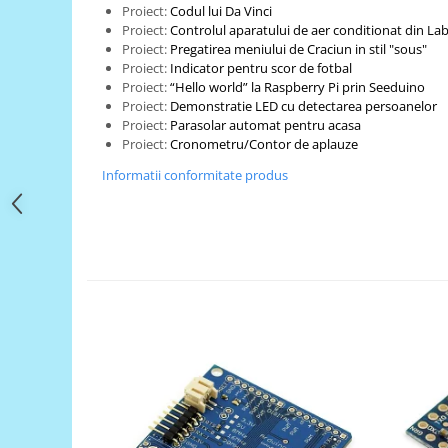
Filamente Speciale
Proiect:
Codul lui Da Vinci
Proiect:
Controlul aparatului de aer conditionat din L
Prusa I3 DIY Kit
Proiect:
Pregatirea meniului de Craciun in stil "sous"
Carti
Proiect:
Indicator pentru scor de fotbal
Proiect:
“Hello world” la Raspberry Pi prin Seeduino
Pentru Incepatori
Proiect:
Demonstratie LED cu detectarea persoanelor
Kituri incepatori Arduino
Proiect:
Parasolar automat pentru acasa
Proiect:
Cronometru/Contor de aplauze
Pentru Incepatori
Informatii conformitate produs
Micro:bit
Junior Robotics
Carti
Junior Robotics
Lego Education
STEM Education
Ugears
Kit Fun
Kit Roboti
Cadouri