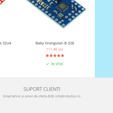
Baby Orangutan B-328
a 32U4
AVR-T3
111,40 Lei
IN STOC
SUPORT CLIENTI
Email tehnic si cereri de oferta B2B: info@robofun.ro