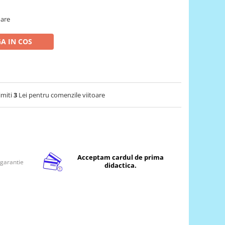
oare
A IN COS
imiti
3
Lei pentru comenzile viitoare
Acceptam cardul de prima
 garantie
didactica.