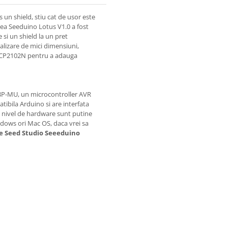
s un shield, stiu cat de usor este
unea Seeduino Lotus V1.0 a fost
 si un shield la un pret
alizare de mici dimensiuni,
u CP2102N pentru a adauga
8P-MU, un microcontroller AVR
tibila Arduino si are interfata
 la nivel de hardware sunt putine
indows ori Mac OS, daca vrei sa
re Seed Studio Seeeduino