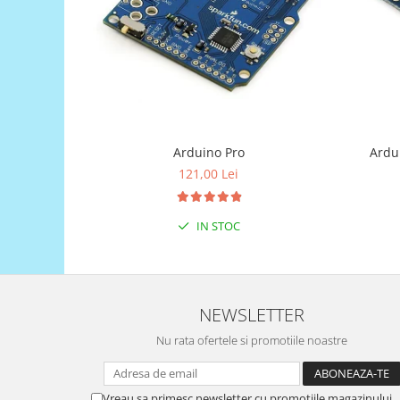
Puzzle mecanic Ugears
Organizator de chei Wunderkey
Constructor foto Mozabrick &
Qbrix
Puzzle lemn Cluebox
Jocuri de societate
Arduino Pro
Ardu
Mecanice
121,00 Lei
3D Printer & CNC
Actuator
IN STOC
Altele
Driver
Altele
NEWSLETTER
DC
Nu rata ofertele si promotiile noastre
Servo
Stepper
Vreau sa primesc newsletter cu promotiile magazinului.