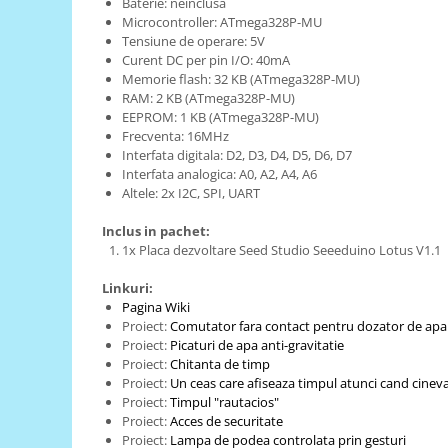
Baterie: neinclusa
Generale
Microcontroller: ATmega328P-MU
LED
Tensiune de operare: 5V
Curent DC per pin I/O: 40mA
Microcontrollere AVR
Memorie flash: 32 KB (ATmega328P-MU)
PCB - Placute Circuit
RAM: 2 KB (ATmega328P-MU)
EEPROM: 1 KB (ATmega328P-MU)
Rezistoare
Frecventa: 16MHz
Interfata digitala: D2, D3, D4, D5, D6, D7
Creion 3D 3Doodler
Interfata analogica: A0, A2, A4, A6
Imprimante 3D
Altele: 2x I2C, SPI, UART
Imprimante 3D
Inclus in pachet:
3Doodler
1x Placa dezvoltare Seed Studio Seeeduino Lotus V1.1
Componente
Linkuri:
Componente
Pagina Wiki
Proiect:
Comutator fara contact pentru dozator de apa
Componente E3D
Proiect:
Picaturi de apa anti-gravitatie
Filament Premium ABS 1.75 mm
Proiect:
Chitanta de timp
Proiect:
Un ceas care afiseaza timpul atunci cand cineva s
Filament Premium ABS 3 mm
Proiect:
Timpul "rautacios"
Filament Premium PLA 1.75 mm
Proiect:
Acces de securitate
Proiect:
Lampa de podea controlata prin gesturi