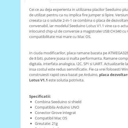
RS-485
Cei ce au deja experienta in utilizarea placilor Seeduino plu
de utilizat pentru ca nu implica fire jumper si lipire. Versi
RTC
creeata ca o solutie 2-in-1 ce combina o placa de dezvoltare
Telecomenzi
convenabil, iar modelul Seeduino Lotus V1.1 vine ca o actu
inlocuind chip-ul de conversie a magistralei USB CH340 c
Accesorii
compatibilitate mai mare cu Mac OS.
Accesorii
Antene
In ciuda modificarilor, placa ramane bazata pe ATMEGA32
de 8 biti, putere joasa si inalta performanta. Ramane compa
Breadboard
digitala, interfata analogica, I2C, SPI si UART. Actualizarile
Cabluri
insa costul este redus semnificativ. Fie ca vrei folosesti W
construiesti rapid ceva bazat pe Arduino,
placa dezvolta
Conectori
Lotus V1.1
este solutia potrivita.
Cutii
Sticker
Specificatii:
Combina Seeduino si shield
Componente
Compatibila Arduino UNO
Butoane, Tastaturi
Conector Grove integrat
Compatibil Mac OS
Condensatoare
Greutate: 21g