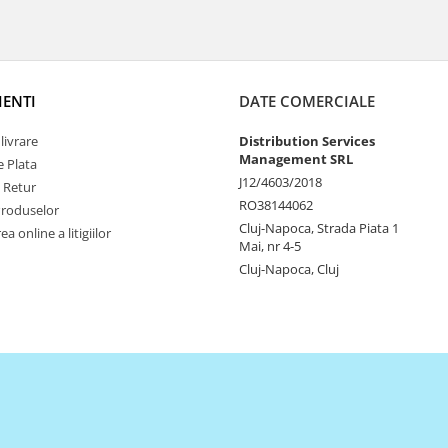
IENTI
DATE COMERCIALE
livrare
Distribution Services
Management SRL
 Plata
J12/4603/2018
e Retur
RO38144062
Produselor
Cluj-Napoca, Strada Piata 1
a online a litigiilor
Mai, nr 4-5
Cluj-Napoca, Cluj