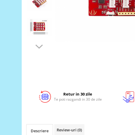
LCD
Module
Adaptoare si convertoare
ADC
Audio
CAN
Convertor nivel logic
Convertor USB la serial
Datalogger
LCD
Retur in 30 zile
Module
Te poti razgandi in 30 de zile
Multiplexor
Radio
Releu
Review-uri
(0)
Descriere
RS-232