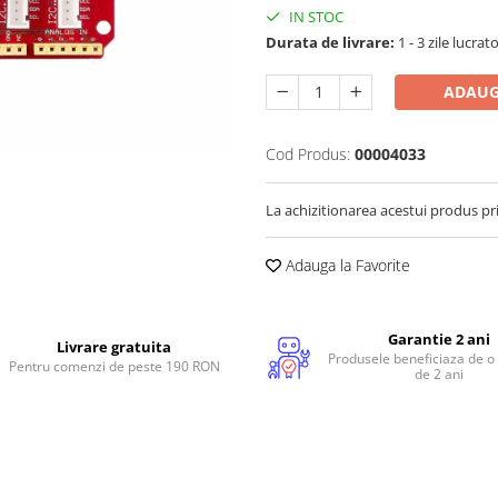
IN STOC
Durata de livrare:
1 - 3 zile lucrat
ADAUG
Cod Produs:
00004033
La achizitionarea acestui produs pr
Adauga la Favorite
Garantie 2 ani
Livrare gratuita
Produsele beneficiaza de o
Pentru comenzi de peste 190 RON
de 2 ani