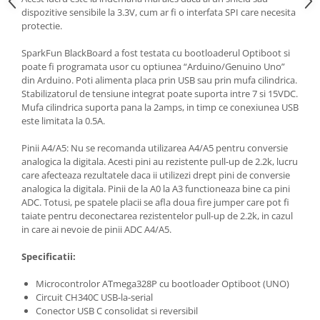
dispozitive sensibile la 3.3V, cum ar fi o interfata SPI care necesita
protectie.
SparkFun BlackBoard a fost testata cu bootloaderul Optiboot si
poate fi programata usor cu optiunea “Arduino/Genuino Uno”
din Arduino. Poti alimenta placa prin USB sau prin mufa cilindrica.
Stabilizatorul de tensiune integrat poate suporta intre 7 si 15VDC.
Mufa cilindrica suporta pana la 2amps, in timp ce conexiunea USB
este limitata la 0.5A.
Pinii A4/A5: Nu se recomanda utilizarea A4/A5 pentru conversie
analogica la digitala. Acesti pini au rezistente pull-up de 2.2k, lucru
care afecteaza rezultatele daca ii utilizezi drept pini de conversie
analogica la digitala. Pinii de la A0 la A3 functioneaza bine ca pini
ADC. Totusi, pe spatele placii se afla doua fire jumper care pot fi
taiate pentru deconectarea rezistentelor pull-up de 2.2k, in cazul
in care ai nevoie de pinii ADC A4/A5.
Specificatii:
Microcontrolor ATmega328P cu bootloader Optiboot (UNO)
Circuit CH340C USB-la-serial
Conector USB C consolidat si reversibil