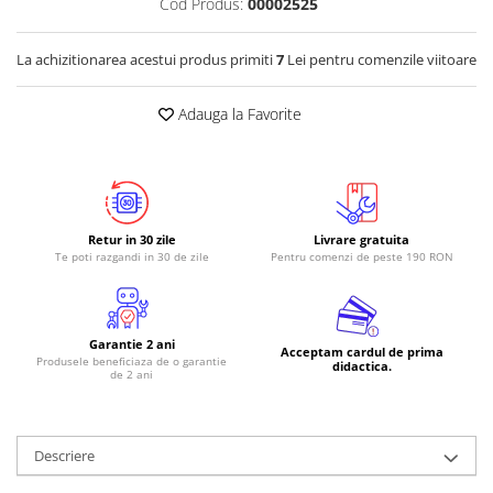
Cod Produs:
00002525
La achizitionarea acestui produs primiti
7
Lei pentru comenzile viitoare
Adauga la Favorite
Retur in 30 zile
Livrare gratuita
Te poti razgandi in 30 de zile
Pentru comenzi de peste 190 RON
Garantie 2 ani
Acceptam cardul de prima
Produsele beneficiaza de o garantie
didactica.
de 2 ani
Descriere