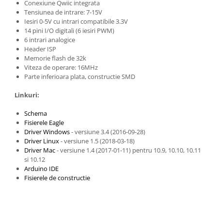
Conexiune Qwiic integrata
Tensiunea de intrare: 7-15V
Iesiri 0-5V cu intrari compatibile 3.3V
14 pini I/O digitali (6 iesiri PWM)
6 intrari analogice
Header ISP
Memorie flash de 32k
Viteza de operare: 16MHz
Parte inferioara plata, constructie SMD
Linkuri:
Schema
Fisierele Eagle
Driver Windows
- versiune 3.4 (2016-09-28)
Driver Linux
- versiune 1.5 (2018-03-18)
Driver Mac
- versiune 1.4 (2017-01-11) pentru 10.9, 10.10, 10.11
si 10.12
Arduino IDE
Fisierele de constructie