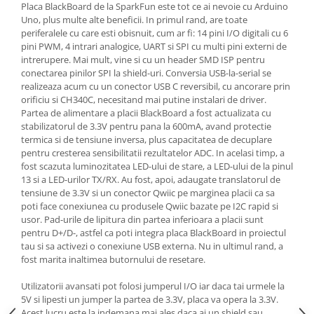
Placa BlackBoard de la SparkFun este tot ce ai nevoie cu Arduino
Uno, plus multe alte beneficii. In primul rand, are toate
periferalele cu care esti obisnuit, cum ar fi: 14 pini I/O digitali cu 6
pini PWM, 4 intrari analogice, UART si SPI cu multi pini externi de
intrerupere. Mai mult, vine si cu un header SMD ISP pentru
conectarea pinilor SPI la shield-uri. Conversia USB-la-serial se
realizeaza acum cu un conector USB C reversibil, cu ancorare prin
orificiu si CH340C, necesitand mai putine instalari de driver.
Partea de alimentare a placii BlackBoard a fost actualizata cu
stabilizatorul de 3.3V pentru pana la 600mA, avand protectie
termica si de tensiune inversa, plus capacitatea de decuplare
pentru cresterea sensibilitatii rezultatelor ADC. In acelasi timp, a
fost scazuta luminozitatea LED-ului de stare, a LED-ului de la pinul
13 si a LED-urilor TX/RX. Au fost, apoi, adaugate translatorul de
tensiune de 3.3V si un conector Qwiic pe marginea placii ca sa
poti face conexiunea cu produsele Qwiic bazate pe I2C rapid si
usor. Pad-urile de lipitura din partea inferioara a placii sunt
pentru D+/D-, astfel ca poti integra placa BlackBoard in proiectul
tau si sa activezi o conexiune USB externa. Nu in ultimul rand, a
fost marita inaltimea butornului de resetare.
Utilizatorii avansati pot folosi jumperul I/O iar daca tai urmele la
5V si lipesti un jumper la partea de 3.3V, placa va opera la 3.3V.
Acest lucru este la indemana mai ales daca ai un shield sau