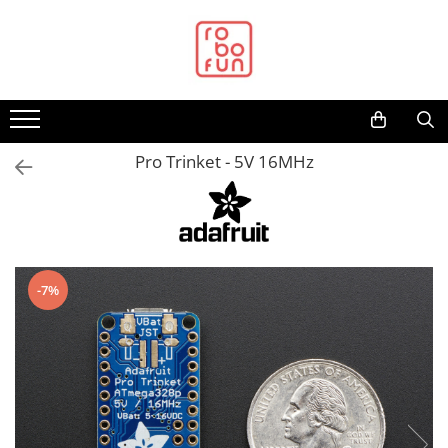
Toate Produsele
Arduino Original
Arduino Compatibil
Raspberry PI
Pro Trinket - 5V 16MHz
Raspberry PI
Alimentare
Racire
Hat
-7%
Accesorii
Audio
Cabluri si Conectori
Camera
Cutii