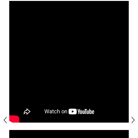
Generale
LED
Microcontrollere AVR
PCB - Placute Circuit
Rezistoare
Creion 3D 3Doodler
Imprimante 3D
Imprimante 3D
3Doodler
Componente
Componente
Componente E3D
Filament Premium ABS 1.75 mm
Filament Premium ABS 3 mm
Filament Premium PLA 1.75 mm