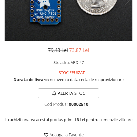
LCD
Module
Adaptoare si convertoare
ADC
Audio
79,43 Lei
73,87 Lei
CAN
Convertor nivel logic
Stoc sku: ARD-47
Convertor USB la serial
STOC EPUIZAT
Datalogger
Durata de livrare:
nu avem o data certa de reaprovizionare
LCD
ALERTA STOC
Module
Cod Produs:
00002510
Multiplexor
Radio
La achizitionarea acestui produs primiti
3
Lei pentru comenzile viitoare
Releu
Adauga la Favorite
RS-232