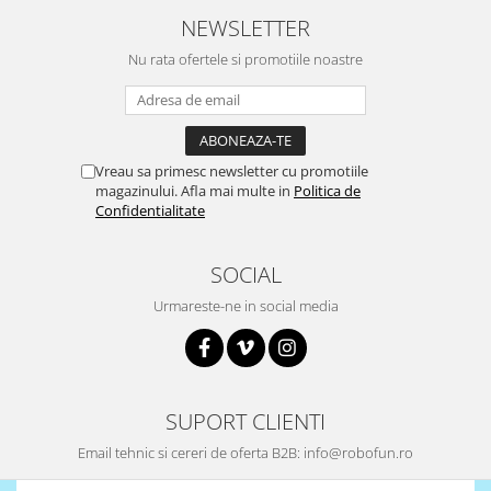
Platforme de dezvoltare
NEWSLETTER
Arduino
Nu rata ofertele si promotiile noastre
Raspberry
.NET
Android
Vreau sa primesc newsletter cu promotiile
ARM
magazinului. Afla mai multe in
Politica de
AVR
Confidentialitate
Espruino
SOCIAL
Feather
Urmareste-ne in social media
Flora
FPGA
Intel
Latte Panda
SUPORT CLIENTI
Micro:bit
Email tehnic si cereri de oferta B2B: info@robofun.ro
Nvidia