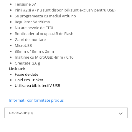
Tensiune 5V
Puzzle mecanic Ugears
Pinii #2 si #7 nu sunt disponibili(sunt exclusiv pentru USB)
Organizator de chei Wunderkey
Se programeaza cu mediul Arduino
Regulator 5V 150mA
Constructor foto Mozabrick &
Nu are nevoie de FTDI
Qbrix
Bootloader-ul ocupa 4kB de Flash
Puzzle lemn Cluebox
Gauri de montare
MicroUSB
Jocuri de societate
38mm x 18mm x 2mm
Inaltime cu MicroUSB: 4mm / 0,16
Mecanice
Greutate: 2,6 g
3D Printer & CNC
Link-uri:
Actuator
Foaie de date
Ghid Pro Trinket
Altele
Utilizarea bibliotecii V-USB
Driver
Informatii conformitate produs
Altele
DC
Review-uri
(0)
Servo
Stepper