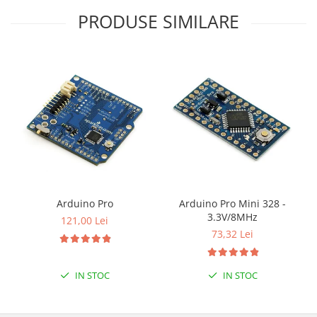
Encoder
PRODUSE SIMILARE
Mecanice
Motoare
Micro Metal
Motoare
Motor 25D
Motor 37D
Motoreductor plastic
Stepper
Sub-Micro
Tamiya
Arduino Pro
Arduino Pro Mini 328 -
Roti si Senile
3.3V/8MHz
121,00 Lei
73,32 Lei
Rulmenti
Sasiu
IN STOC
IN STOC
Servomotoare
Suruburi, Piulite, Conectare