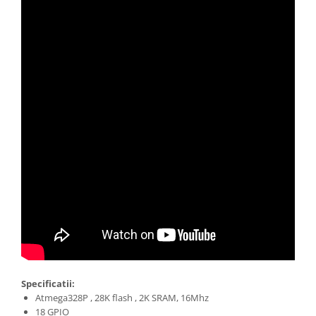
Filamente Speciale
Prusa I3 DIY Kit
Carti
Pentru Incepatori
Kituri incepatori Arduino
Pentru Incepatori
Micro:bit
Junior Robotics
Carti
Junior Robotics
Lego Education
STEM Education
Ugears
Kit Fun
Specificatii:
Kit Roboti
Atmega328P , 28K flash , 2K SRAM, 16Mhz
Cadouri
18 GPIO