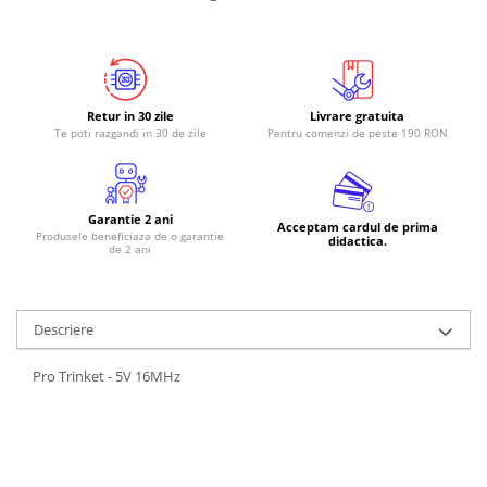
RS-485
RTC
Telecomenzi
Retur in 30 zile
Livrare gratuita
Accesorii
Te poti razgandi in 30 de zile
Pentru comenzi de peste 190 RON
Accesorii
Antene
Garantie 2 ani
Breadboard
Acceptam cardul de prima
Produsele beneficiaza de o garantie
didactica.
de 2 ani
Cabluri
Conectori
Cutii
Descriere
Sticker
Pro Trinket - 5V 16MHz
Componente
Butoane, Tastaturi
Condensatoare