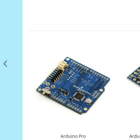
Filamente Speciale
Prusa I3 DIY Kit
Carti
Pentru Incepatori
Kituri incepatori Arduino
Pentru Incepatori
Micro:bit
Junior Robotics
Carti
Junior Robotics
Lego Education
STEM Education
Ugears
Kit Fun
Kit Roboti
Arduino Pro
Ardu
Cadouri