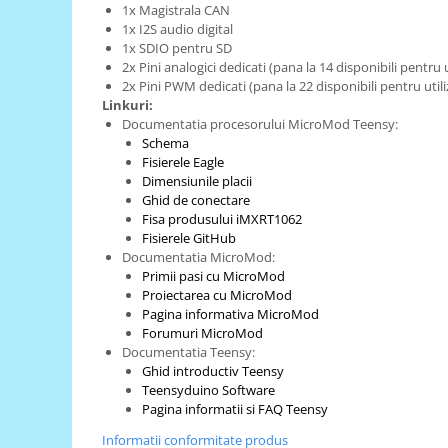
Generale
1x Magistrala CAN
1x I2S audio digital
LED
1x SDIO pentru SD
Microcontrollere AVR
2x Pini analogici dedicati (pana la 14 disponibili pentru u
2x Pini PWM dedicati (pana la 22 disponibili pentru utili
PCB - Placute Circuit
Linkuri:
Documentatia procesorului MicroMod Teensy:
Rezistoare
Schema
Creion 3D 3Doodler
Fisierele Eagle
Dimensiunile placii
Imprimante 3D
Ghid de conectare
Imprimante 3D
Fisa produsului iMXRT1062
Fisierele GitHub
3Doodler
Documentatia MicroMod:
Componente
Primii pasi cu MicroMod
Proiectarea cu MicroMod
Componente
Pagina informativa MicroMod
Componente E3D
Forumuri MicroMod
Documentatia Teensy:
Filament Premium ABS 1.75 mm
Ghid introductiv Teensy
Filament Premium ABS 3 mm
Teensyduino Software
Pagina informatii si FAQ Teensy
Filament Premium PLA 1.75 mm
Informatii conformitate produs