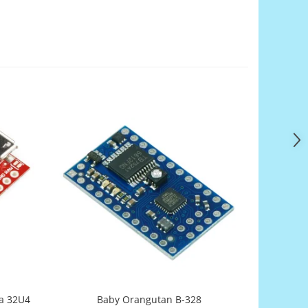
Baby Orangutan B-328
a 32U4
AVR-T3