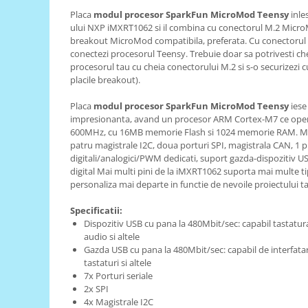
Placa
modul procesor SparkFun MicroMod Teensy
inle
RS-485
ului NXP iMXRT1062 si il combina cu conectorul M.2 MicroM
RTC
breakout MicroMod compatibila, preferata. Cu conectorul
conectezi procesorul Teensy. Trebuie doar sa potrivesti ch
Telecomenzi
procesorul tau cu cheia conectorului M.2 si s-o securizezi c
placile breakout).
Accesorii
Accesorii
Placa
modul procesor SparkFun MicroMod Teensy
iese
impresionanta, avand un procesor ARM Cortex-M7 ce opere
Antene
600MHz, cu 16MB memorie Flash si 1024 memorie RAM. Mai
Breadboard
patru magistrale I2C, doua porturi SPI, magistrala CAN, 1 p
digitali/analogici/PWM dedicati, suport gazda-dispozitiv U
Cabluri
digital Mai multi pini de la iMXRT1062 suporta mai multe ti
personaliza mai departe in functie de nevoile proiectului t
Conectori
Cutii
Specificatii:
Dispozitiv USB cu pana la 480Mbit/sec: capabil tastatur
Sticker
audio si altele
Gazda USB cu pana la 480Mbit/sec: capabil de interfatare
Componente
tastaturi si altele
Butoane, Tastaturi
7x Porturi seriale
2x SPI
Condensatoare
4x Magistrale I2C