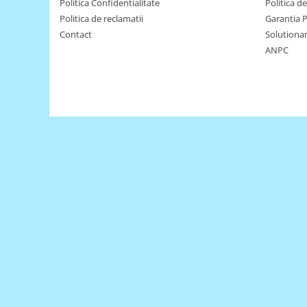
Encoder
Politica Confidentialitate
Politica d
Politica de reclamatii
Garantia 
Mecanice
Contact
Solutionare
Motoare
ANPC
Micro Metal
Motoare
Motor 25D
Motor 37D
Motoreductor plastic
Stepper
Sub-Micro
Tamiya
Roti si Senile
Rulmenti
Sasiu
Servomotoare
Suruburi, Piulite, Conectare