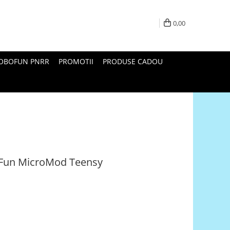
0,00
ROBOFUN PNRR
PROMOTII
PRODUSE CADOU
kFun MicroMod Teensy