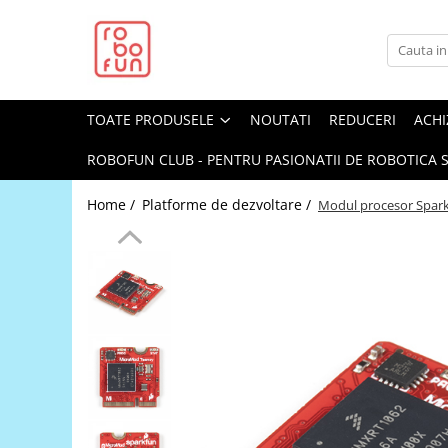
Toate Produsele
Arduino Original
TOATE PRODUSELE
NOUTATI
REDUCERI
ACHI
Arduino Compatibil
Raspberry PI
ROBOFUN CLUB - PENTRU PASIONATII DE ROBOTICA S
Raspberry PI
Home /
Platforme de dezvoltare /
Modul procesor Spar
Alimentare
Racire
Hat
Accesorii
Audio
Cabluri si Conectori
Camera
Cutii