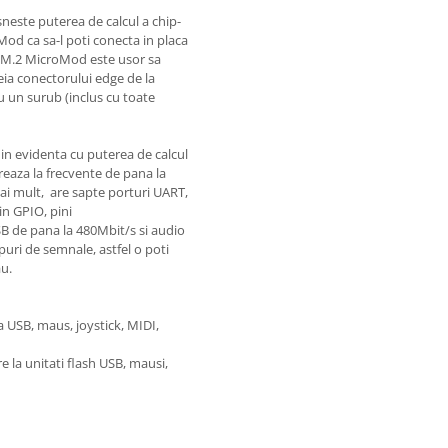
sneste puterea de calcul a chip-
od ca sa-l poti conecta in placa
 M.2 MicroMod este usor sa
eia conectorului edge de la
u un surub (inclus cu toate
 in evidenta cu puterea de calcul
aza la frecvente de pana la
 mult, are sapte porturi UART,
in GPIO, pini
SB de pana la 480Mbit/s si audio
puri de semnale, astfel o poti
au.
a USB, maus, joystick, MIDI,
 la unitati flash USB, mausi,