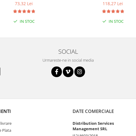
73,32 Lei
118,27 Lei
IN STOC
IN STOC
SOCIAL
Urmareste-ne in social media
IENTI
DATE COMERCIALE
livrare
Distribution Services
Management SRL
 Plata
J12/4603/2018