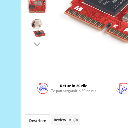
LCD
Module
Adaptoare si convertoare
ADC
Audio
CAN
Convertor nivel logic
Convertor USB la serial
Datalogger
LCD
Retur in 30 zile
Te poti razgandi in 30 de zile
Module
Multiplexor
Radio
Releu
Review-uri
(0)
Descriere
RS-232