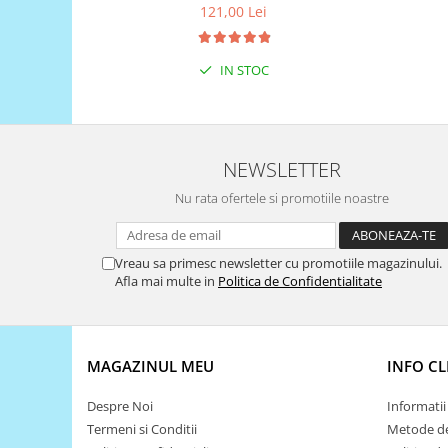
121,00 Lei
Puzzle mecanic Ugears
Organizator de chei Wunderkey
IN STOC
Constructor foto Mozabrick &
Qbrix
Puzzle lemn Cluebox
Jocuri de societate
NEWSLETTER
Mecanice
Nu rata ofertele si promotiile noastre
3D Printer & CNC
Actuator
Vreau sa primesc newsletter cu promotiile magazinului.
Afla mai multe in
Politica de Confidentialitate
Altele
Driver
Altele
MAGAZINUL MEU
INFO CL
DC
Servo
Despre Noi
Informatii 
Stepper
Termeni si Conditii
Metode de