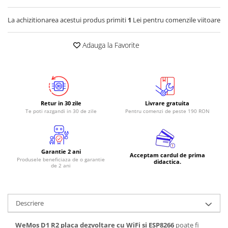
RS-485
La achizitionarea acestui produs primiti
1
Lei pentru comenzile viitoare
RTC
Adauga la Favorite
Telecomenzi
Accesorii
Accesorii
Antene
Retur in 30 zile
Livrare gratuita
Breadboard
Te poti razgandi in 30 de zile
Pentru comenzi de peste 190 RON
Cabluri
Conectori
Garantie 2 ani
Cutii
Acceptam cardul de prima
Produsele beneficiaza de o garantie
didactica.
de 2 ani
Sticker
Componente
Butoane, Tastaturi
Descriere
Condensatoare
WeMos D1 R2 placa dezvoltare cu WiFi si ESP8266
poate fi