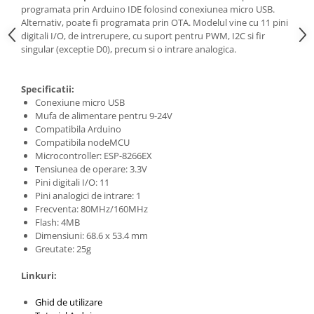
Generale
programata prin Arduino IDE folosind conexiunea micro USB.
Alternativ, poate fi programata prin OTA. Modelul vine cu 11 pini
LED
digitali I/O, de intrerupere, cu suport pentru PWM, I2C si fir
Microcontrollere AVR
singular (exceptie D0), precum si o intrare analogica.
PCB - Placute Circuit
Specificatii:
Rezistoare
Conexiune micro USB
Creion 3D 3Doodler
Mufa de alimentare pentru 9-24V
Compatibila Arduino
Imprimante 3D
Compatibila nodeMCU
Imprimante 3D
Microcontroller: ESP-8266EX
Tensiunea de operare: 3.3V
3Doodler
Pini digitali I/O: 11
Componente
Pini analogici de intrare: 1
Frecventa: 80MHz/160MHz
Componente
Flash: 4MB
Componente E3D
Dimensiuni: 68.6 x 53.4 mm
Greutate: 25g
Filament Premium ABS 1.75 mm
Filament Premium ABS 3 mm
Linkuri:
Filament Premium PLA 1.75 mm
Ghid de utilizare