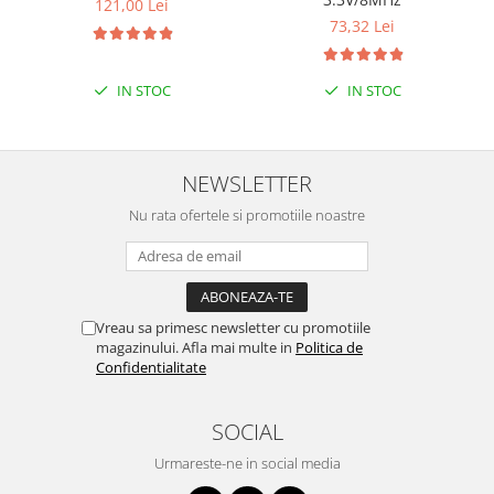
121,00 Lei
Puzzle mecanic Ugears
73,32 Lei
Organizator de chei Wunderkey
Constructor foto Mozabrick &
IN STOC
IN STOC
Qbrix
Puzzle lemn Cluebox
NEWSLETTER
Jocuri de societate
Mecanice
Nu rata ofertele si promotiile noastre
3D Printer & CNC
Actuator
Altele
Vreau sa primesc newsletter cu promotiile
Driver
magazinului. Afla mai multe in
Politica de
Confidentialitate
Altele
DC
SOCIAL
Servo
Urmareste-ne in social media
Stepper