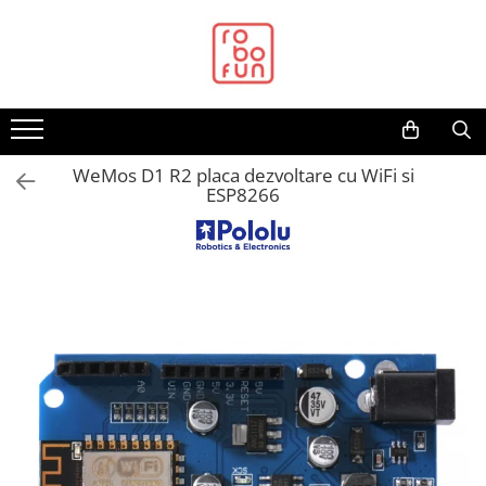
Toate Produsele
Arduino Original
Arduino Compatibil
Raspberry PI
WeMos D1 R2 placa dezvoltare cu WiFi si
ESP8266
Raspberry PI
Alimentare
Racire
Hat
Accesorii
Audio
Cabluri si Conectori
Camera
Cutii