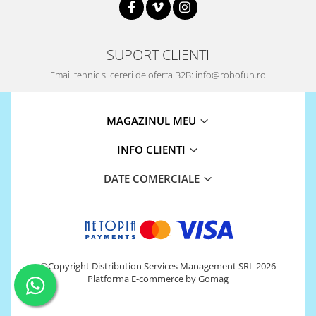
Encoder
Mecanice
Motoare
SUPORT CLIENTI
Micro Metal
Email tehnic si cereri de oferta B2B: info@robofun.ro
Motoare
Motor 25D
MAGAZINUL MEU
Motor 37D
Motoreductor plastic
INFO CLIENTI
Stepper
Sub-Micro
DATE COMERCIALE
Tamiya
Roti si Senile
Rulmenti
Sasiu
©Copyright Distribution Services Management SRL 2026
Servomotoare
Platforma E-commerce by Gomag
Suruburi, Piulite, Conectare