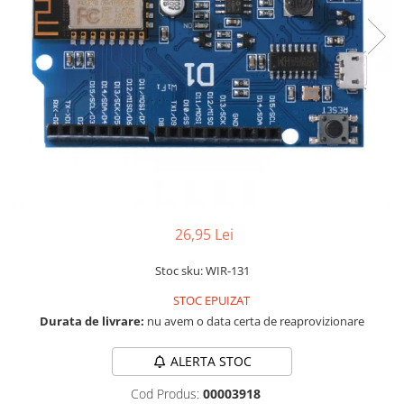
LCD
Module
Adaptoare si convertoare
ADC
Audio
CAN
Convertor nivel logic
Convertor USB la serial
26,95 Lei
Datalogger
LCD
Stoc sku: WIR-131
Module
STOC EPUIZAT
Multiplexor
Durata de livrare:
nu avem o data certa de reaprovizionare
Radio
ALERTA STOC
Releu
Cod Produs:
00003918
RS-232