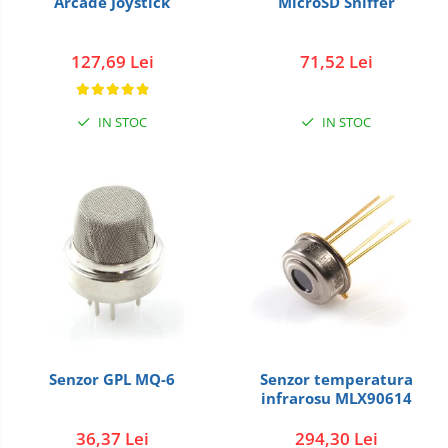
Arcade Joystick
MicroSD Sniffer
127,69 Lei
71,52 Lei
IN STOC
IN STOC
Senzor GPL MQ-6
Senzor temperatura
infrarosu MLX90614
36,37 Lei
294,30 Lei