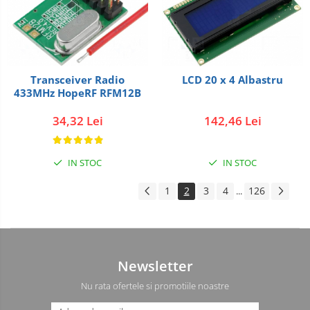
Transceiver Radio
LCD 20 x 4 Albastru
433MHz HopeRF RFM12B
34,32 Lei
142,46 Lei
IN STOC
IN STOC
1
2
3
4
126
...
Newsletter
Nu rata ofertele si promotiile noastre