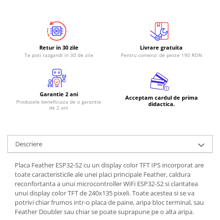
RS-485
RTC
Telecomenzi
Retur in 30 zile
Livrare gratuita
Te poti razgandi in 30 de zile
Pentru comenzi de peste 190 RON
Accesorii
Accesorii
Antene
Garantie 2 ani
Acceptam cardul de prima
Produsele beneficiaza de o garantie
Breadboard
didactica.
de 2 ani
Cabluri
Conectori
Descriere
Cutii
Sticker
Placa Feather ESP32-S2 cu un display color TFT IPS incorporat are
toate caracteristicile ale unei placi principale Feather, caldura
Componente
reconfortanta a unui microcontroller WiFi ESP32-S2 si claritatea
Butoane, Tastaturi
unui display color TFT de 240x135 pixeli. Toate acestea si se va
potrivi chiar frumos intr-o placa de paine, aripa bloc terminal, sau
Condensatoare
Feather Doubler sau chiar se poate suprapune pe o alta aripa.