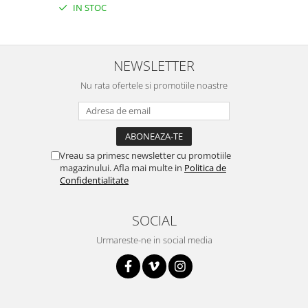
Platforme de dezvoltare
IN STOC
Arduino
Raspberry
NEWSLETTER
.NET
Nu rata ofertele si promotiile noastre
Android
ARM
AVR
Espruino
Vreau sa primesc newsletter cu promotiile
magazinului. Afla mai multe in
Politica de
Feather
Confidentialitate
Flora
FPGA
SOCIAL
Intel
Urmareste-ne in social media
Latte Panda
Micro:bit
Nvidia