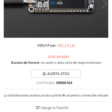
LCD
Module
Adaptoare si convertoare
ADC
Audio
CAN
199,17 Lei
185,23 Lei
Convertor nivel logic
STOC EPUIZAT
Convertor USB la serial
Durata de livrare:
nu avem o data certa de reaprovizionare
Datalogger
LCD
ALERTA STOC
Module
Cod Produs:
00006164
Multiplexor
La achizitionarea acestui produs primiti
9
Lei pentru comenzile viitoare
Radio
Releu
Adauga la Favorite
RS-232