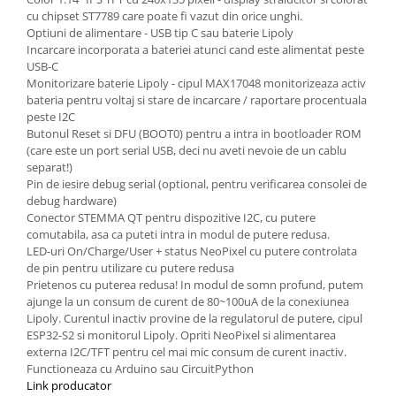
cu chipset ST7789 care poate fi vazut din orice unghi.
Puzzle mecanic Ugears
Optiuni de alimentare - USB tip C sau baterie Lipoly
Organizator de chei Wunderkey
Incarcare incorporata a bateriei atunci cand este alimentat peste
USB-C
Constructor foto Mozabrick &
Monitorizare baterie Lipoly - cipul MAX17048 monitorizeaza activ
Qbrix
bateria pentru voltaj si stare de incarcare / raportare procentuala
peste I2C
Puzzle lemn Cluebox
Butonul Reset si DFU (BOOT0) pentru a intra in bootloader ROM
Jocuri de societate
(care este un port serial USB, deci nu aveti nevoie de un cablu
separat!)
Mecanice
Pin de iesire debug serial (optional, pentru verificarea consolei de
3D Printer & CNC
debug hardware)
Conector STEMMA QT pentru dispozitive I2C, cu putere
Actuator
comutabila, asa ca puteti intra in modul de putere redusa.
Altele
LED-uri On/Charge/User + status NeoPixel cu putere controlata
de pin pentru utilizare cu putere redusa
Driver
Prietenos cu puterea redusa! In modul de somn profund, putem
ajunge la un consum de curent de 80~100uA de la conexiunea
Altele
Lipoly. Curentul inactiv provine de la regulatorul de putere, cipul
DC
ESP32-S2 si monitorul Lipoly. Opriti NeoPixel si alimentarea
Servo
externa I2C/TFT pentru cel mai mic consum de curent inactiv.
Functioneaza cu Arduino sau CircuitPython
Stepper
Link producator