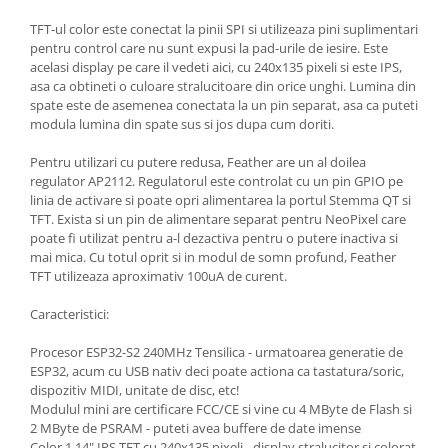
Filamente Speciale
TFT-ul color este conectat la pinii SPI si utilizeaza pini suplimentari
Prusa I3 DIY Kit
pentru control care nu sunt expusi la pad-urile de iesire. Este
Carti
acelasi display pe care il vedeti aici, cu 240x135 pixeli si este IPS,
asa ca obtineti o culoare stralucitoare din orice unghi. Lumina din
Pentru Incepatori
spate este de asemenea conectata la un pin separat, asa ca puteti
Kituri incepatori Arduino
modula lumina din spate sus si jos dupa cum doriti.
Pentru Incepatori
Pentru utilizari cu putere redusa, Feather are un al doilea
Micro:bit
regulator AP2112. Regulatorul este controlat cu un pin GPIO pe
linia de activare si poate opri alimentarea la portul Stemma QT si
Junior Robotics
TFT. Exista si un pin de alimentare separat pentru NeoPixel care
Carti
poate fi utilizat pentru a-l dezactiva pentru o putere inactiva si
mai mica. Cu totul oprit si in modul de somn profund, Feather
Junior Robotics
TFT utilizeaza aproximativ 100uA de curent.
Lego Education
Caracteristici:
STEM Education
Procesor ESP32-S2 240MHz Tensilica - urmatoarea generatie de
Ugears
ESP32, acum cu USB nativ deci poate actiona ca tastatura/soric,
Kit Fun
dispozitiv MIDI, unitate de disc, etc!
Modulul mini are certificare FCC/CE si vine cu 4 MByte de Flash si
Kit Roboti
2 MByte de PSRAM - puteti avea buffere de date imense
Cadouri
Color 1.14" IPS TFT cu 240x135 pixeli - display stralucitor si colorat