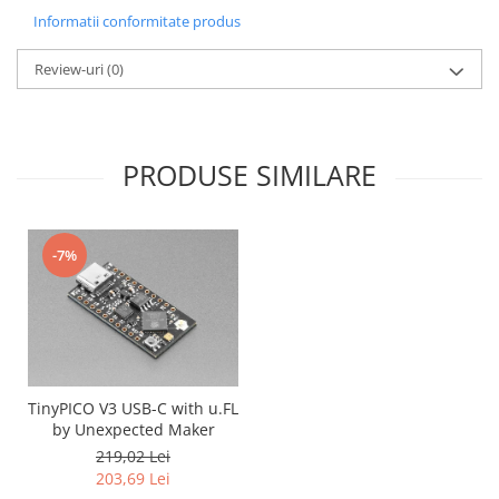
Encoder
Informatii conformitate produs
Mecanice
Review-uri
(0)
Motoare
Micro Metal
Motoare
Motor 25D
PRODUSE SIMILARE
Motor 37D
Motoreductor plastic
Stepper
-7%
Sub-Micro
Tamiya
Roti si Senile
Rulmenti
Sasiu
TinyPICO V3 USB-C with u.FL
by Unexpected Maker
Servomotoare
219,02 Lei
Suruburi, Piulite, Conectare
203,69 Lei