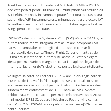
Generale
Acest Feather vine cu USB nativ si 4 MB Flash + 2 MB de PSRAM,
LED
deci este perfect pentru utilizare cu CircuitPython sau Arduino cu
WiFi ieftin. USB nativ inseamna ca poate functiona ca o tastatura
Microcontrollere AVR
sau un disc. WiFi inseamna ca este minunat pentru proiectele IoT.
Si Feather inseamna ca lucreaza cu comunitatea larga de Feather
PCB - Placute Circuit
Wings pentru extensibilitate.
Rezistoare
ESP32-S2 este o solutie System-on-Chip (SoC) Wi-Fi de 2,4 GHz, cu
Creion 3D 3Doodler
putere redusa, foarte integrata, care acum are incorporat USB
Imprimante 3D
nativ, precum si alte tehnologii noi interesante, cum ar fi
masuratorile de distanta Time of Flight. Cu performanta sa de
Imprimante 3D
ultima ora in materie de putere si RF, acest SoC este o alegere
3Doodler
ideala pentru o varietate larga de scenarii de aplicare legate de
Internetul lucrurilor (IoT), electronice purtabile si case inteligente.
Componente
Componente
Va rugam sa notati ca Feather ESP32-S2 are un cip single-core de
240 MHz, deci nu va fi la fel de rapid ca ESP32 cu dual-core. De
Componente E3D
asemenea, nu exista suport pentru Bluetooth. Cu toate acestea,
Filament Premium ABS 1.75 mm
suntem foarte entuziasmati de USB-ul nativ al ESP32-S2 care
deblocheaza multe capacitati pentru interfatare avansata! Acest
Filament Premium ABS 3 mm
mini-modul ESP32-S2 pe care il folosim pe Feather vine cu flash
Filament Premium PLA 1.75 mm
de 4 MB si 2 MB PSRAM, asa ca poti bufferiza fisiere JSON masive
pentru parsare!