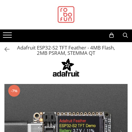
Toate Produsele
Arduino Original
Arduino Compatibil
Raspberry PI
Adafruit ESP32-S2 TFT Feather - 4MB Flash,
2MB PSRAM, STEMMA QT
Raspberry PI
Alimentare
Racire
Hat
-7%
Accesorii
Audio
Cabluri si Conectori
Camera
Cutii