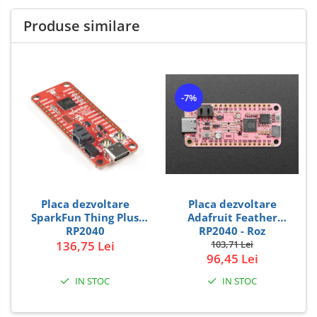
Produse similare
-7%
Placa dezvoltare
Placa dezvoltare
SparkFun Thing Plus
Adafruit Feather
RP2040
RP2040 - Roz
136,75 Lei
103,71 Lei
96,45 Lei
IN STOC
IN STOC