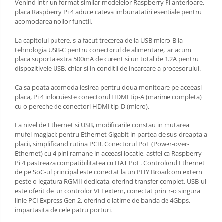
Venind intr-un format similar modelelor Raspberry Pi anterioare,
placa Raspberry Pi 4 aduce cateva imbunatatiri esentiale pentru
acomodarea noilor functii.
La capitolul putere, s-a facut trecerea de la USB micro-B la
tehnologia USB-C pentru conectorul de alimentare, iar acum
placa suporta extra 500mA de curent si un total de 1.2A pentru
dispozitivele USB, chiar si in conditii de incarcare a procesorului.
Ca sa poata acomoda iesirea pentru doua monitoare pe aceeasi
placa, Pi 4 inlocuieste conectorul HDMI tip-A (marime completa)
cu o pereche de conectori HDMI tip-D (micro).
La nivel de Ethernet si USB, modificarile constau in mutarea
mufei magjack pentru Ethernet Gigabit in partea de sus-dreapta a
placii, simplificand rutina PCB. Conectorul PoE (Power-over-
Ethernet) cu 4 pini ramane in aceeasi locatie, astfel ca Raspberry
Pi 4 pastreaza compatibilitatea cu HAT PoE. Controlorul Ethernet
de pe SoC-ul principal este conectat la un PHY Broadcom extern
peste o legatura RGMII dedicata, oferind transfer complet. USB-ul
este oferit de un controlor VLI extern, conectat printr-o singura
linie PCI Express Gen 2, oferind o latime de banda de 4Gbps,
impartasita de cele patru porturi.