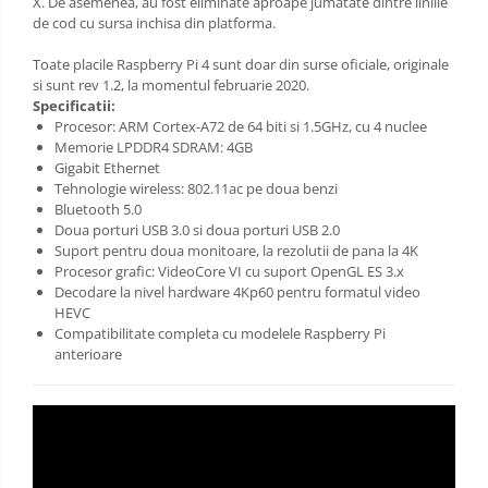
X. De asemenea, au fost eliminate aproape jumatate dintre liniile
de cod cu sursa inchisa din platforma.
Toate placile Raspberry Pi 4 sunt doar din surse oficiale, originale
si sunt rev 1.2, la momentul februarie 2020.
Specificatii:
Procesor: ARM Cortex-A72 de 64 biti si 1.5GHz, cu 4 nuclee
Memorie LPDDR4 SDRAM: 4GB
Gigabit Ethernet
Tehnologie wireless: 802.11ac pe doua benzi
Bluetooth 5.0
Doua porturi USB 3.0 si doua porturi USB 2.0
Suport pentru doua monitoare, la rezolutii de pana la 4K
Procesor grafic: VideoCore VI cu suport OpenGL ES 3.x
Decodare la nivel hardware 4Kp60 pentru formatul video
HEVC
Compatibilitate completa cu modelele Raspberry Pi
anterioare