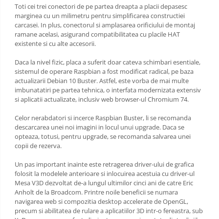
Toti cei trei conectori de pe partea dreapta a placii depasesc
marginea cu un milimetru pentru simplificarea constructiei
carcasei. In plus, conectorul si amplasarea orificiului de montaj
ramane acelasi, asigurand compatibilitatea cu placile HAT
existente si cu alte accesorii.
Daca la nivel fizic, placa a suferit doar cateva schimbari esentiale,
sistemul de operare Raspbian a fost modificat radical, pe baza
actualizarii Debian 10 Buster. Astfel, este vorba de mai multe
imbunatatiri pe partea tehnica, o interfata modernizata extensiv
si aplicatii actualizate, inclusiv web browser-ul Chromium 74.
Celor nerabdatori si incerce Raspbian Buster, li se recomanda
descarcarea unei noi imagini in locul unui upgrade. Daca se
opteaza, totusi, pentru upgrade, se recomanda salvarea unei
copii de rezerva.
Un pas important inainte este retragerea driver-ului de grafica
folosit la modelele anterioare si inlocuirea acestuia cu driver-ul
Mesa V3D dezvoltat de-a lungul ultimilor cinci ani de catre Eric
Anholt de la Broadcom. Printre noile beneficii se numara
navigarea web si compozitia desktop accelerate de OpenGL,
precum si abilitatea de rulare a aplicatiilor 3D intr-o fereastra, sub