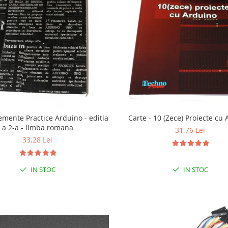
lemente Practice Arduino - editia
Carte - 10 (Zece) Proiecte cu
a 2-a - limba romana
31,76 Lei
33,28 Lei
IN STOC
IN STOC