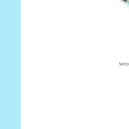
Platforme de dezvoltare
Arduino
Raspberry
.NET
Android
ARM
AVR
Espruino
Senz
Feather
Flora
FPGA
Intel
Latte Panda
Micro:bit
Nvidia