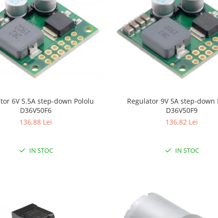
tor 6V 5.5A step-down Pololu
Regulator 9V 5A step-down 
D36V50F6
D36V50F9
136,88 Lei
136,82 Lei
IN STOC
IN STOC