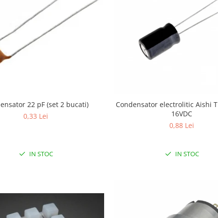
nsator 22 pF (set 2 bucati)
Condensator electrolitic Aishi
16VDC
0,33 Lei
0,88 Lei
IN STOC
IN STOC