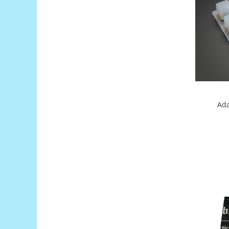
RS-485
RTC
Telecomenzi
Accesorii
Accesorii
Antene
Ada
Breadboard
Cabluri
Conectori
Cutii
Sticker
Componente
Butoane, Tastaturi
Condensatoare