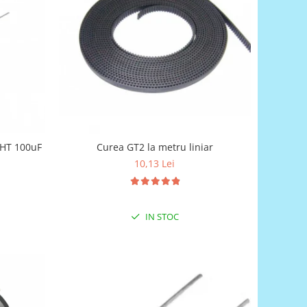
 THT 100uF
Curea GT2 la metru liniar
10,13 Lei
IN STOC