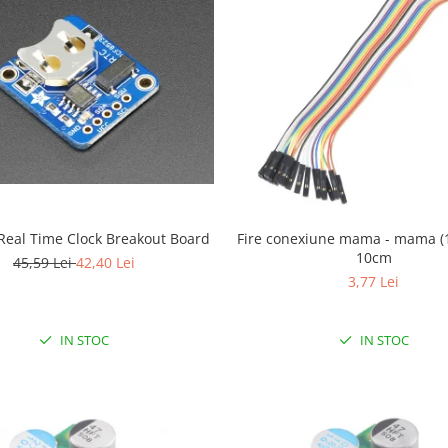
Real Time Clock Breakout Board
Fire conexiune mama - mama (1
10cm
45,59 Lei
42,40 Lei
3,77 Lei
IN STOC
IN STOC