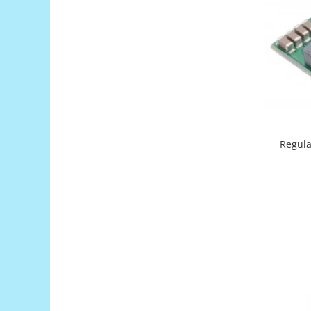
Puzzle mecanic Ugears
Organizator de chei Wunderkey
Constructor foto Mozabrick &
Qbrix
Puzzle lemn Cluebox
Jocuri de societate
Mecanice
Regula
3D Printer & CNC
Actuator
Altele
Driver
Altele
DC
Servo
Stepper