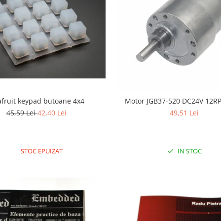
fruit keypad butoane 4x4
Motor JGB37-520 DC24V 12
45,59 Lei
42,40 Lei
49,51 Lei
STOC EPUIZAT
IN STOC