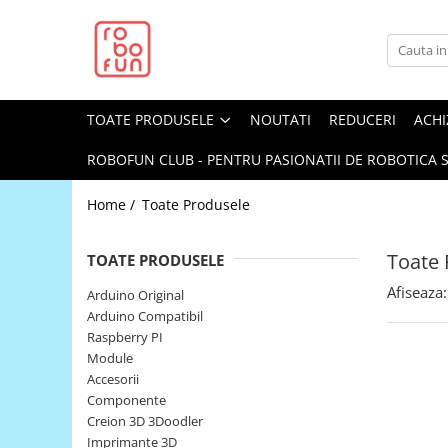
Toate Produsele
Arduino Original
TOATE PRODUSELE
NOUTATI
REDUCERI
ACHI
Arduino Compatibil
Raspberry PI
ROBOFUN CLUB - PENTRU PASIONATII DE ROBOTICA S
Raspberry PI
Home /
Toate Produsele
Alimentare
Racire
Toate 
TOATE PRODUSELE
Hat
Afiseaza:
Arduino Original
Accesorii
Arduino Compatibil
Raspberry PI
Audio
Module
Cabluri si Conectori
Accesorii
Componente
Camera
Creion 3D 3Doodler
Cutii
Imprimante 3D