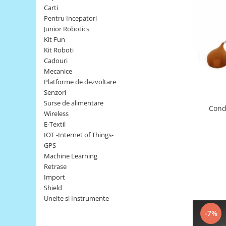
Carti
LCD
Pentru Incepatori
Module
Junior Robotics
Adaptoare si convertoare
Kit Fun
Kit Roboti
ADC
Cadouri
Audio
Mecanice
Platforme de dezvoltare
CAN
Senzori
Convertor nivel logic
Surse de alimentare
Conde
Wireless
Convertor USB la serial
E-Textil
Datalogger
IOT -Internet of Things-
GPS
LCD
Machine Learning
Module
Retrase
Import
Multiplexor
Shield
Radio
Unelte si Instrumente
Releu
-7%
RS-232