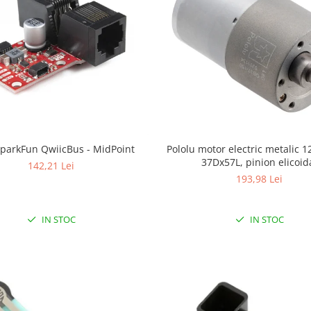
SparkFun QwiicBus - MidPoint
Pololu motor electric metalic 1
37Dx57L, pinion elicoid
142,21 Lei
193,98 Lei
IN STOC
IN STOC