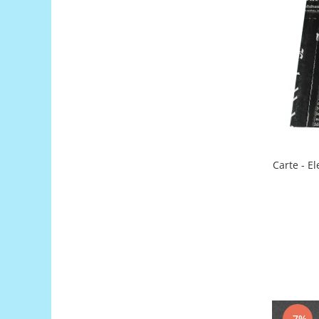
Generale
LED
Microcontrollere AVR
PCB - Placute Circuit
Rezistoare
Creion 3D 3Doodler
Imprimante 3D
Imprimante 3D
Carte - E
3Doodler
Componente
Componente
Componente E3D
Filament Premium ABS 1.75 mm
Filament Premium ABS 3 mm
Filament Premium PLA 1.75 mm
-7%