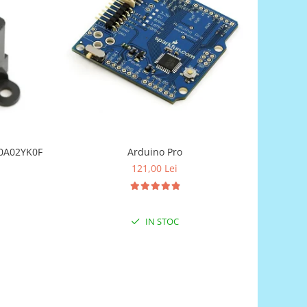
Y0A02YK0F
Arduino Pro
121,00 Lei
IN STOC