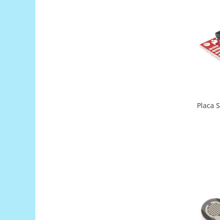
Encoder
Mecanice
Motoare
Micro Metal
Motoare
Motor 25D
Motor 37D
Motoreductor plastic
Placa 
Stepper
Sub-Micro
Tamiya
Roti si Senile
Rulmenti
Sasiu
Servomotoare
Suruburi, Piulite, Conectare