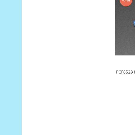
Filamente Speciale
Prusa I3 DIY Kit
Carti
Pentru Incepatori
Kituri incepatori Arduino
Pentru Incepatori
Micro:bit
Junior Robotics
Carti
PCF8523 
Junior Robotics
Lego Education
STEM Education
Ugears
Kit Fun
Kit Roboti
Cadouri