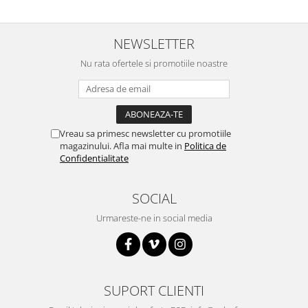
Puzzle mecanic Ugears
Organizator de chei Wunderkey
NEWSLETTER
Constructor foto Mozabrick &
Nu rata ofertele si promotiile noastre
Qbrix
Puzzle lemn Cluebox
Jocuri de societate
Mecanice
Vreau sa primesc newsletter cu promotiile
magazinului. Afla mai multe in
Politica de
3D Printer & CNC
Confidentialitate
Actuator
Altele
SOCIAL
Driver
Urmareste-ne in social media
Altele
DC
Servo
SUPORT CLIENTI
Stepper