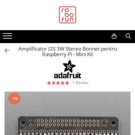
Toate Produsele
Arduino Original
Arduino Compatibil
Raspberry PI
Amplificator I2S 3W Stereo Bonnet pentru
Raspberry Pi - Mini Kit
Raspberry PI
Alimentare
Racire
1 Review
Hat
Accesorii
-7%
Audio
Cabluri si Conectori
Camera
Cutii