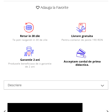
RS-485
Adauga la Favorite
RTC
Telecomenzi
Accesorii
Retur in 30 zile
Livrare gratuita
Accesorii
Te poti razgandi in 30 de zile
Pentru comenzi de peste 190 RON
Antene
Breadboard
Garantie 2 ani
Cabluri
Acceptam cardul de prima
Produsele beneficiaza de o garantie
didactica.
de 2 ani
Conectori
Cutii
Sticker
Descriere
Componente
Butoane, Tastaturi
Condensatoare