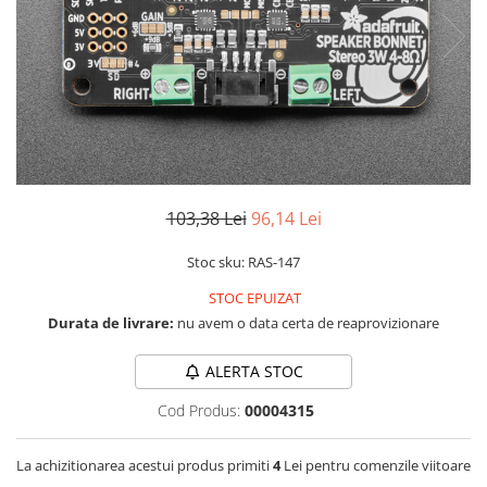
LCD
Module
Adaptoare si convertoare
ADC
Audio
CAN
Convertor nivel logic
103,38 Lei
96,14 Lei
Convertor USB la serial
Stoc sku: RAS-147
Datalogger
STOC EPUIZAT
LCD
Durata de livrare:
nu avem o data certa de reaprovizionare
Module
ALERTA STOC
Multiplexor
Cod Produs:
00004315
Radio
Releu
La achizitionarea acestui produs primiti
4
Lei pentru comenzile viitoare
RS-232