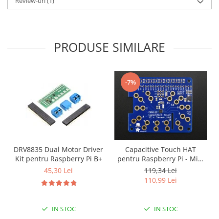
Review-uri
(1)
Filamente Speciale
Prusa I3 DIY Kit
Carti
PRODUSE SIMILARE
Pentru Incepatori
Kituri incepatori Arduino
Pentru Incepatori
-7%
Micro:bit
Junior Robotics
Carti
Junior Robotics
Lego Education
DRV8835 Dual Motor Driver
Capacitive Touch HAT
Kit pentru Raspberry Pi B+
pentru Raspberry Pi - Mini
STEM Education
Kit - MPR121
45,30 Lei
119,34 Lei
Ugears
110,99 Lei
Kit Fun
Kit Roboti
IN STOC
IN STOC
Cadouri