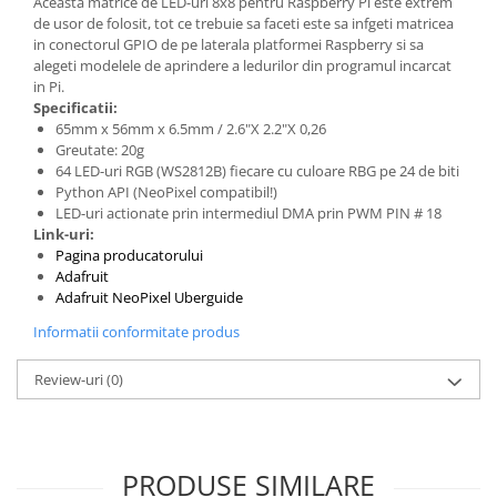
Aceasta matrice de LED-uri 8x8 pentru Raspberry Pi este extrem
de usor de folosit, tot ce trebuie sa faceti este sa infgeti matricea
in conectorul GPIO de pe laterala platformei Raspberry si sa
alegeti modelele de aprindere a ledurilor din programul incarcat
in Pi.
Specificatii:
65mm x 56mm x 6.5mm / 2.6"X 2.2"X 0,26
Greutate: 20g
64 LED-uri RGB (WS2812B) fiecare cu culoare RBG pe 24 de biti
Python API (NeoPixel compatibil!)
LED-uri actionate prin intermediul DMA prin PWM PIN # 18
Link-uri:
Pagina producatorului
Adafruit
Adafruit NeoPixel Uberguide
Informatii conformitate produs
Review-uri
(0)
PRODUSE SIMILARE