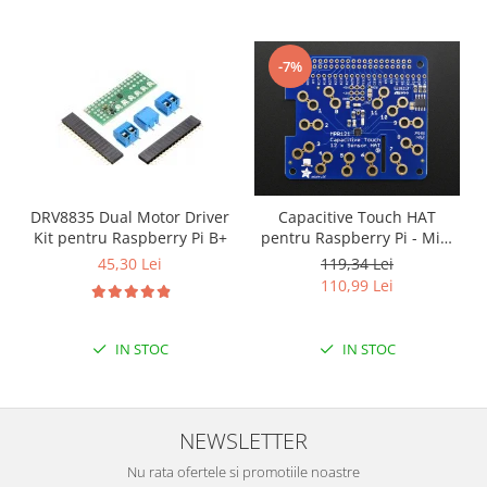
-7%
DRV8835 Dual Motor Driver
Capacitive Touch HAT
Kit pentru Raspberry Pi B+
pentru Raspberry Pi - Mini
Kit - MPR121
45,30 Lei
119,34 Lei
110,99 Lei
IN STOC
IN STOC
NEWSLETTER
Nu rata ofertele si promotiile noastre