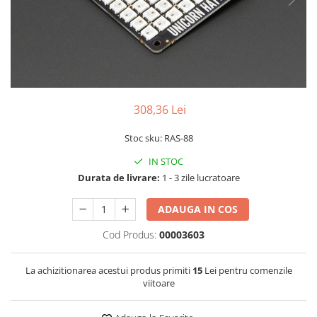
RS-232
Micro:bit
PIR
Motor 25D
Motor 37D
RS-485
Nvidia
Radar
Motoreductor plastic
RTC
Olinuxino
Sonar
Stepper
Telecomenzi
Photon
Sunet
Sub-Micro
PIC
Tensiune
Tamiya
308,36 Lei
Platforme de dezvoltare
Termocuple
Roti si Senile
Stoc sku: RAS-88
Python
Video
Rulmenti
IN STOC
Teensy
Vreme
Sasiu
Durata de livrare:
1 - 3 zile lucratoare
Thing
Servomotoare
ADAUGA IN COS
TI
Suruburi, Piulite, Conectare
Cod Produs:
00003603
La achizitionarea acestui produs primiti
15
Lei pentru comenzile
viitoare