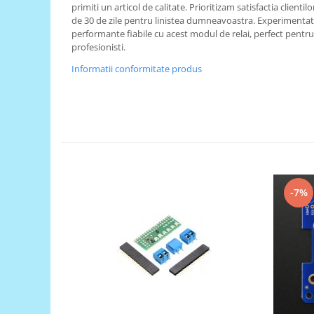
primiti un articol de calitate. Prioritizam satisfactia clientil
RS-485
de 30 de zile pentru linistea dumneavoastra. Experimentati
performante fiabile cu acest modul de relai, perfect pentru 
RTC
profesionisti.
Telecomenzi
Informatii conformitate produs
Accesorii
Accesorii
Antene
Breadboard
Cabluri
Conectori
-7%
Cutii
Sticker
Componente
Butoane, Tastaturi
Condensatoare