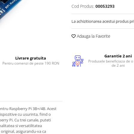
Cod Produs:
00053293
La achizitionarea acestui produs pr
Adauga la Favorite
Garantie 2 ani
Livrare gratuita
Produsele beneficiaza de o
Pentru comenzi de peste 190 RON
de 2 ani
entru Raspberry Pi 3B+/4B. Acest
spozitive cu usurinta, fiind o
ry Pi. Cu trei canale, puteti
itatea si versatilitatea
 original, asigurandu-va ca