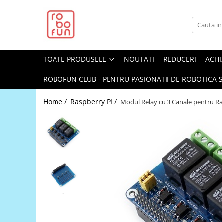
Toate Produsele
Arduino Original
TOATE PRODUSELE
NOUTATI
REDUCERI
ACHI
Arduino Compatibil
Raspberry PI
ROBOFUN CLUB - PENTRU PASIONATII DE ROBOTICA S
Raspberry PI
Home /
Raspberry PI /
Modul Relay cu 3 Canale pentru R
Alimentare
Racire
Hat
Accesorii
Audio
Cabluri si Conectori
Camera
Cutii