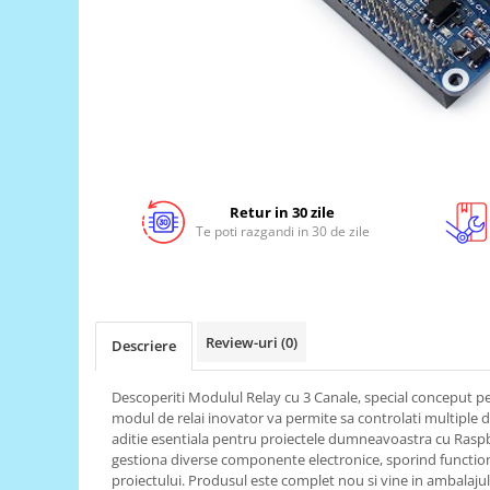
LCD
Module
Adaptoare si convertoare
ADC
Audio
CAN
Retur in 30 zile
Convertor nivel logic
Te poti razgandi in 30 de zile
Convertor USB la serial
Datalogger
LCD
Review-uri
(0)
Descriere
Module
Multiplexor
Descoperiti Modulul Relay cu 3 Canale, special conceput p
modul de relai inovator va permite sa controlati multiple di
Radio
aditie esentiala pentru proiectele dumneavoastra cu Raspber
Releu
gestiona diverse componente electronice, sporind functional
proiectului. Produsul este complet nou si vine in ambalajul
RS-232