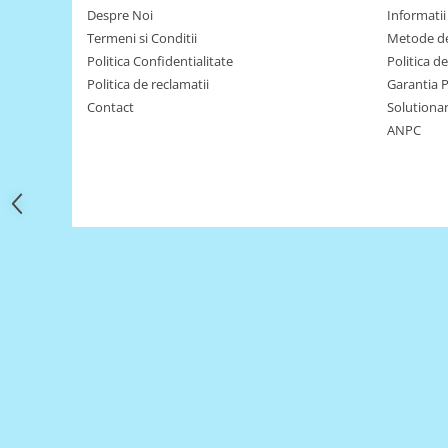
Filamente Speciale
Despre Noi
Informatii 
Prusa I3 DIY Kit
Termeni si Conditii
Metode de
Politica Confidentialitate
Politica d
Carti
Politica de reclamatii
Garantia 
Pentru Incepatori
Contact
Solutionare
Kituri incepatori Arduino
ANPC
Pentru Incepatori
Micro:bit
Junior Robotics
Carti
Junior Robotics
Lego Education
STEM Education
Ugears
Kit Fun
Kit Roboti
Cadouri