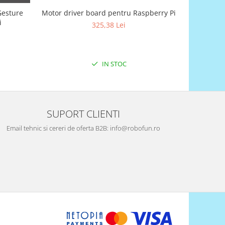
Gesture
Motor driver board pentru Raspberry Pi
A-Star 
i
325,38 Lei
IN STOC
SUPORT CLIENTI
Email tehnic si cereri de oferta B2B: info@robofun.ro