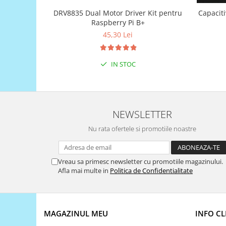
Generale
DRV8835 Dual Motor Driver Kit pentru
Capacit
LED
Raspberry Pi B+
Microcontrollere AVR
45,30 Lei
PCB - Placute Circuit
IN STOC
Rezistoare
Creion 3D 3Doodler
Imprimante 3D
Imprimante 3D
NEWSLETTER
3Doodler
Nu rata ofertele si promotiile noastre
Componente
Componente
Vreau sa primesc newsletter cu promotiile magazinului.
Componente E3D
Afla mai multe in
Politica de Confidentialitate
Filament Premium ABS 1.75 mm
Filament Premium ABS 3 mm
Filament Premium PLA 1.75 mm
MAGAZINUL MEU
INFO CL