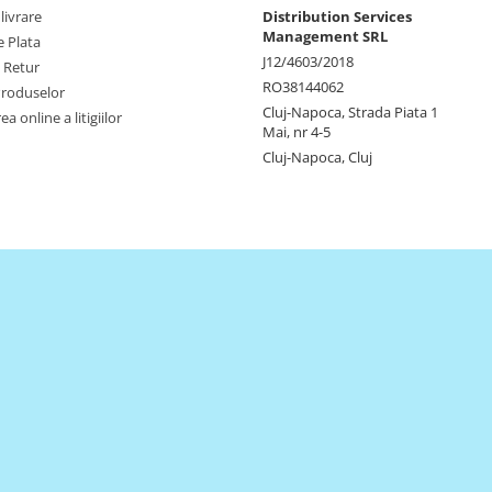
livrare
Distribution Services
Management SRL
 Plata
J12/4603/2018
e Retur
RO38144062
Produselor
Cluj-Napoca, Strada Piata 1
a online a litigiilor
Mai, nr 4-5
Cluj-Napoca, Cluj