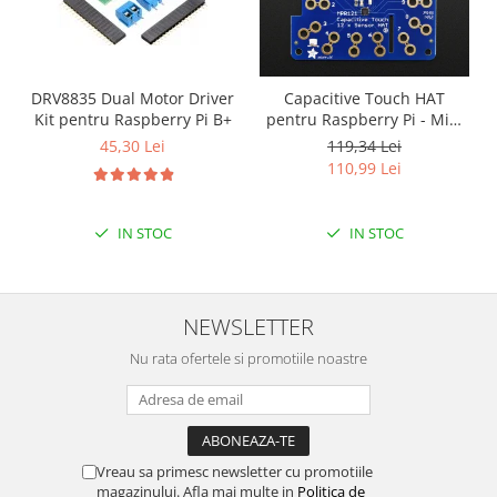
DRV8835 Dual Motor Driver
Capacitive Touch HAT
Kit pentru Raspberry Pi B+
pentru Raspberry Pi - Mini
Kit - MPR121
45,30 Lei
119,34 Lei
110,99 Lei
IN STOC
IN STOC
NEWSLETTER
Nu rata ofertele si promotiile noastre
Vreau sa primesc newsletter cu promotiile
magazinului. Afla mai multe in
Politica de