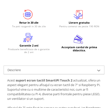
Retur in 30 zile
Livrare gratuita
Te poti razgandi in 30 de zile
Pentru comenzi de peste 190 RON
Garantie 2 ani
Acceptam cardul de prima
Produsele beneficiaza de o garantie
didactica.
de 2 ani
Descriere
Acest
suport ecran tactil SmartiPi Touch 2
actualizat, ofera un
aspect elegant pentru afisajul cu ecran tactil de 7" si Raspberry Pi.
Suportul vine cu o multime de caracteristici noi, cum ar fi
compatibilitatea cu Pi 4, diverse parti frontale pentru piese LEGO,
un ventilator si un suport.
Afisajul de 7" este fixat in carcasa cu patru suruburi, iar Raspberry