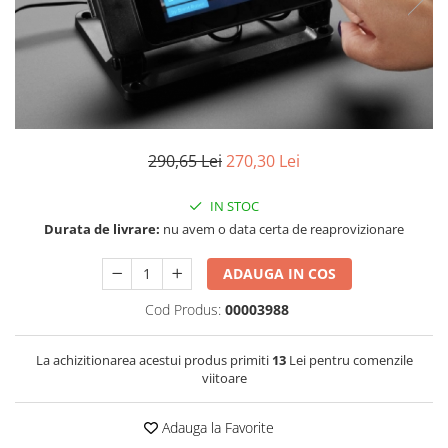
RS-232
Micro:bit
PIR
Motor 25D
Motor 37D
RS-485
Nvidia
Radar
Motoreductor plastic
RTC
Olinuxino
Sonar
Stepper
Telecomenzi
Photon
Sunet
Sub-Micro
PIC
Tensiune
Tamiya
290,65 Lei
270,30 Lei
Platforme de dezvoltare
Termocuple
Roti si Senile
IN STOC
Python
Video
Rulmenti
Durata de livrare:
nu avem o data certa de reaprovizionare
Teensy
Vreme
Sasiu
Thing
Servomotoare
ADAUGA IN COS
TI
Suruburi, Piulite, Conectare
Cod Produs:
00003988
La achizitionarea acestui produs primiti
13
Lei pentru comenzile
viitoare
Adauga la Favorite